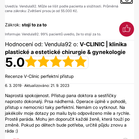
Uvedl/a: Vendula92. Může se lišit podle pacienta a složitosti. Průměrná
cena zákroku: Zvětšení prsou je od 55.000 Kč.
Zákrok:
stojí to za to
Informuje: Vendula92. 99% pacientů uvedlo, že to stojí za to.
Hodnocení od: Vendula92 o:
V-CLINIC | klinika
plastické a estetické chirurgie & gynekologie
5.0
Recenze V-Clinic perfektní přístup
6. 3. 2019 · Aktualizováno: 21. 9. 2023
Naprostá spokojenost. Přístup pana doktora a sestřičky
naprosto dokonalý. Prsa nádherná. Operace úplně v pohodě,
přístup v nemocnici taky perfektní. Nemám co vytknout. Na
jakékoliv moje dotazy po mailu bylo odpovězeno mile a rychle.
Prostě paráda. Mohu jen doporučit každé ženě, která touží po
změně. Pokud po dětech bude potřeba, určitě půjdu znovu a
ráda :)