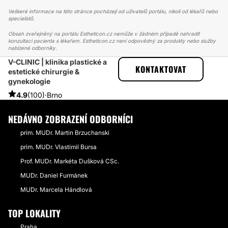
Veškeré informace na této stránce pocházejí od uživatelů portálu, nikoli od lékařů nebo
specialistů.
Obsah zveřejněný na portálu Estheticon.cz nemůže v žádném případě nahradit
konzultaci pacienta s lékařem. Estheticon.cz není odpovědný za produkty nebo služby
nabízené odborníky.
V-CLINIC | klinika plastické a
ESTHETICON
PŘÍBĚHY
KONTAKTOVAT
estetické chirurgie &
PŘÍBĚHY TÝKAJÍCÍ SE ZÁKROKU ZVĚTŠENÍ PRSOU
gynekologie
RECENZE V-CLINIC PERFEKTNÍ PŘÍSTUP
4.9
(100)
·
Brno
NEDÁVNO ZOBRAZENÍ ODBORNÍCI
prim. MUDr. Martin Brzuchanski
prim. MUDr. Vlastimil Bursa
Prof. MUDr. Markéta Dušková CSc.
MUDr. Daniel Furmánek
MUDr. Marcela Hándlová
TOP LOKALITY
Praha