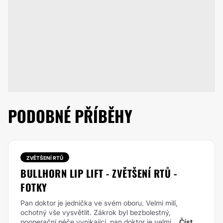
PODOBNÉ PŘÍBĚHY
ZVĚTŠENÍ RTŮ
BULLHORN LIP LIFT - ZVĚTŠENÍ RTŮ -
FOTKY
Pan doktor je jednička ve svém oboru. Velmi milí,
ochotný vše vysvětlit. Zákrok byl bezbolestný,
pooperační péče vynikající, pan doktor je velmi...
Číst