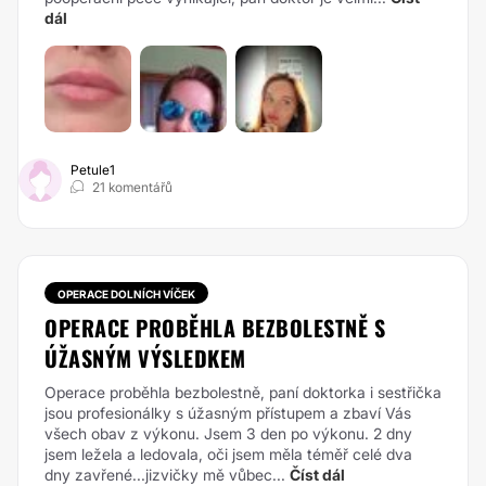
dál
Petule1
21 komentářů
OPERACE DOLNÍCH VÍČEK
OPERACE PROBĚHLA BEZBOLESTNĚ S
ÚŽASNÝM VÝSLEDKEM
Operace proběhla bezbolestně, paní doktorka i sestřička
jsou profesionálky s úžasným přístupem a zbaví Vás
všech obav z výkonu. Jsem 3 den po výkonu. 2 dny
jsem ležela a ledovala, oči jsem měla téměř celé dva
dny zavřené...jizvičky mě vůbec...
Číst dál