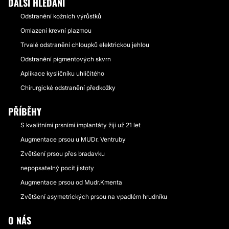
DALŠÍ HLEDÁNÍ
Odstranění kožních výrůstků
Omlazení krevní plazmou
Trvalé odstranění chloupků elektrickou jehlou
Odstranění pigmentových skvrn
Aplikace kysličníku uhličitého
Chirurgické odstranění předkožky
PŘÍBĚHY
S kvalitními prsními implantáty žiji už 21 let
Augmentace prsou u MUDr. Ventruby
Zvětšení prsou přes bradavku
nepopsatelný pocit jistoty
Augmentace prsou od Mudr.Kmenta
Zvětšení asymetrických prsou na vpadlém hrudníku
O NÁS