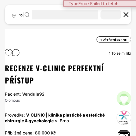
TypeError: Failed to fetch
|
ZVĚTŠENÍ PRSOU
1
To se mi líbí
RECENZE V-CLINIC PERFEKTNÍ
PŘÍSTUP
Pacient:
Vendula92
Olomouc
Provedl/a:
V-CLINIC | klinika plastické a estetické
chirurgie & gynekologie
v: Brno
Přibližná cena:
80.000 Kč