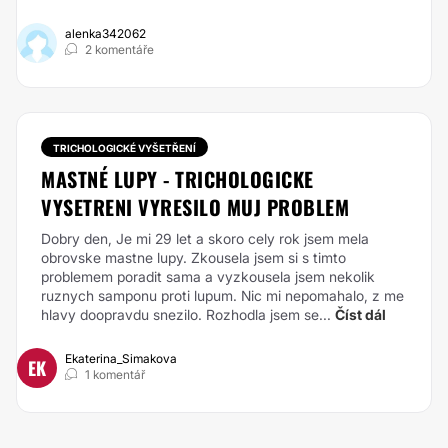
alenka342062
2 komentáře
TRICHOLOGICKÉ VYŠETŘENÍ
MASTNÉ LUPY - TRICHOLOGICKE
VYSETRENI VYRESILO MUJ PROBLEM
Dobry den, Je mi 29 let a skoro cely rok jsem mela
obrovske mastne lupy. Zkousela jsem si s timto
problemem poradit sama a vyzkousela jsem nekolik
ruznych samponu proti lupum. Nic mi nepomahalo, z me
hlavy doopravdu snezilo. Rozhodla jsem se...
Číst dál
Ekaterina_Simakova
EK
1 komentář