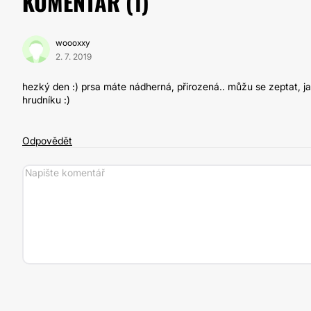
KOMENTÁŘ (
1
)
woooxxy
2. 7. 2019
hezký den :) prsa máte nádherná, přirozená.. můžu se zeptat, jak
hrudníku :)
Odpovědět