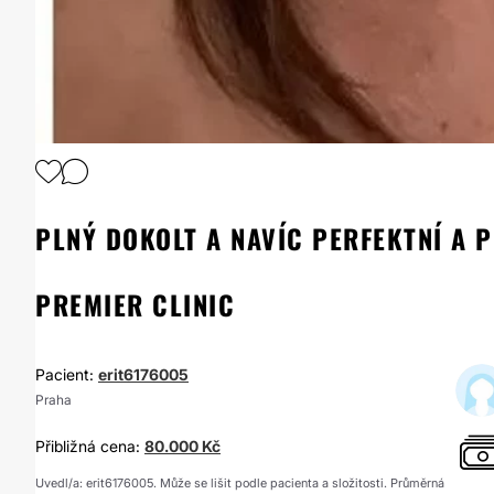
PLNÝ DOKOLT A NAVÍC PERFEKTNÍ A 
PREMIER CLINIC
Pacient:
erit6176005
Praha
Přibližná cena:
80.000 Kč
Uvedl/a: erit6176005. Může se lišit podle pacienta a složitosti. Průměrná