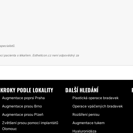
pecialistů.
ci pacienta s lékařem. Estheticon.cz není odpovědný za
Í PRSOU
PLNÝ DOKOLT A NAVÍC PERFEKTNÍ A PROFESIONÁLNÍ PŘÍSTUP M
ÁKROKY PODLE LOKALITY
DALŠÍ HLEDÁNÍ
Augmentace poprsí Praha
Plastická operace bradavek
Augmentace prsou Brno
Operace vpáčených bradavek
Augmentace prsou Plzeň
Rozšíření penisu
Zvětšení prsou pomocí implantátů
Augmentace tukem
Olomouc
Hyaluronidáza