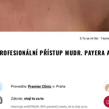
5
To se mi líbí
1 kom
ZVĚTŠENÍ PRSO
PROFESIONÁLNÍ PŘÍSTUP MUDR. PAYERA 
Provedl/a:
Premier Clinic
v: Praha
Zákrok:
stojí to za to
Informuje: erit6176005. 99% pacientů uvedlo, že to stojí za to.