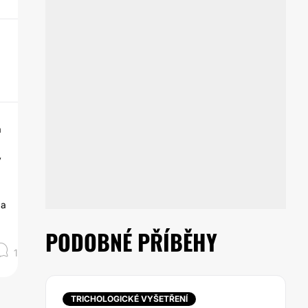
a
y
 a
PODOBNÉ PŘÍBĚHY
1
TRICHOLOGICKÉ VYŠETŘENÍ