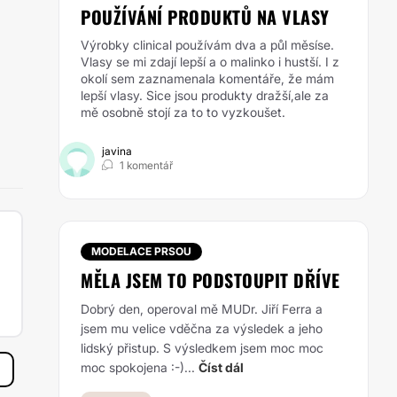
POUŽÍVÁNÍ PRODUKTŮ NA VLASY
Výrobky clinical používám dva a půl měsíse.
Vlasy se mi zdají lepší a o malinko i hustší. I z
okolí sem zaznamenala komentáře, že mám
lepší vlasy. Sice jsou produkty dražší,ale za
mě osobně stojí za to to vyzkoušet.
javina
1 komentář
MODELACE PRSOU
MĚLA JSEM TO PODSTOUPIT DŘÍVE
Dobrý den, operoval mě MUDr. Jiří Ferra a
jsem mu velice vděčna za výsledek a jeho
lidský přistup. S výsledkem jsem moc moc
moc spokojena :-)...
Číst dál