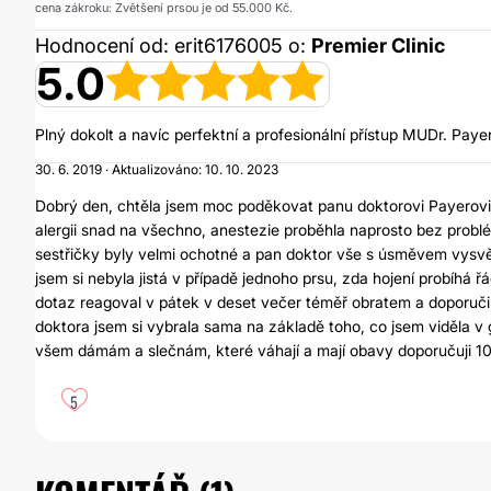
cena zákroku: Zvětšení prsou je od 55.000 Kč.
Hodnocení od: erit6176005 o:
Premier Clinic
5.0
Plný dokolt a navíc perfektní a profesionální přístup MUDr. Payer
30. 6. 2019 · Aktualizováno: 10. 10. 2023
Dobrý den, chtěla jsem moc poděkovat panu doktorovi Payerovi 
alergii snad na všechno, anestezie proběhla naprosto bez problém
sestřičky byly velmi ochotné a pan doktor vše s úsměvem vysvětl
jsem si nebyla jistá v případě jednoho prsu, zda hojení probíhá 
dotaz reagoval v pátek v deset večer téměř obratem a doporučil 
doktora jsem si vybrala sama na základě toho, co jsem viděla v ga
všem dámám a slečnám, které váhají a mají obavy doporučuji 1
5