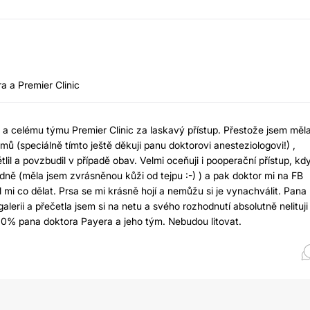
a a Premier Clinic
a celému týmu Premier Clinic za laskavý přístup. Přestože jsem měl
ů (speciálně tímto ještě děkuji panu doktorovi anesteziologovi!) ,
il a povzbudil v případě obav. Velmi oceňuji i pooperační přístup, kd
řádně (měla jsem zvrásněnou kůži od tejpu :-) ) a pak doktor mi na FB
mi co dělat. Prsa se mi krásně hojí a nemůžu si je vynachválit. Pana
lerii a přečetla jsem si na netu a svého rozhodnutí absolutně nelituji
00% pana doktora Payera a jeho tým. Nebudou litovat.