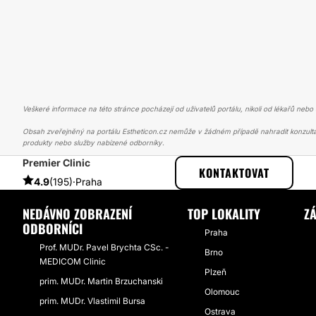
Veškeré informace na této stránce pocházejí od uživatelů portálu, nikoli od lékařů nebo s
Obsah zveřejněný na portálu Estheticon.cz nemůže v žádném případě nahradit konzulta
produkty nebo služby nabízené odborníky.
Premier Clinic
ESTHETICON
PŘÍBĚHY
PŘÍBĚHY TÝKAJÍCÍ SE ZÁKROKU ZVĚTŠEN
KONTAKTOVAT
4.9
(195)
·
Praha
NEDÁVNO ZOBRAZENÍ
TOP LOKALITY
Z
ODBORNÍCI
Praha
Prof. MUDr. Pavel Brychta CSc. -
Brno
MEDICOM Clinic
Plzeň
prim. MUDr. Martin Brzuchanski
Olomouc
prim. MUDr. Vlastimil Bursa
Ostrava