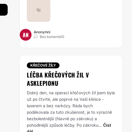
Anonymní
AN
Bez komentářů
KŘEČOVÉ ŽÍLY
LÉČBA KŘEČOVÝCH ŽIL V
ASKLEPIONU
Dobrý den, na operaci křečových žil jsem byla
už po čtvrté, ale poprvé na Vaší klinice -
laserem a bez narkózy. Ráda bych
poděkovala za tuto zkušenost, je to výrazně
bezbolestnější (hlavně po zákroku) a
pohodlnější způsob léčby. Po zákroku...
Číst
dál