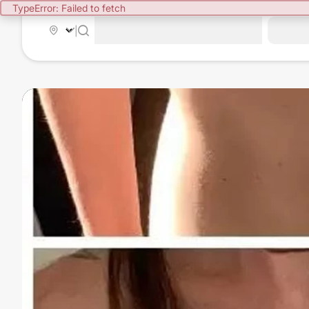
TypeError: Failed to fetch
|