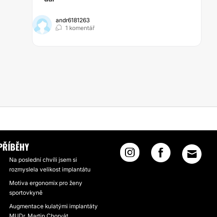
andr6181263
1 komentář
UDR. PAYERA A PREMIER CLINIC
PŘÍBĚHY
Na poslední chvíli jsem si
rozmyslela velikost implantátu
Motiva ergonomix pro ženy
sportovkyně
Augmentace kulatými implantáty
MUDr. Martin Chorvát