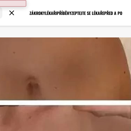
ZÁKROKY
LÉKAŘI
PŘÍBĚHY
ZEPTEJTE SE LÉKAŘE
PŘED A PO