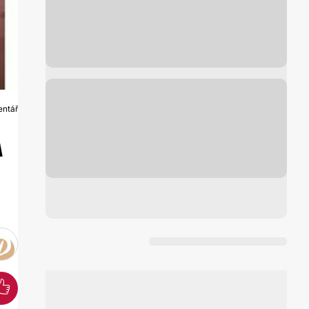
entář
U
A