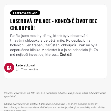
LASEROVÁ EPILACE
LASEROVÁ EPILACE - KONEČNĚ ŽIVOT BEZ
CHLOUPKŮ!
Patřila jsem mezi ty dámy, které byly obdarováni
tmavými chloupky a ve větší míře. Po depilacích a
holeních.. jen trápení, zarůstání chloupků.. Pak mi byla
doporučena klinika Mediestetik a já se odhodlala jít. Za
mě nejlepší investice, kterou...
Číst dál
kaderabkoval
KA
2 komentáře
Veškeré informace na této stránce pocházejí od uživatelů portálu, nikoli od lékařů nebo
specialistů.
Obsah zveřejněný na portálu Estheticon.cz nemůže v žádném případě nahradit
konzultaci pacienta s lékařem. Estheticon.cz není odpovědný za produkty nebo služby
nabízené odborníky.