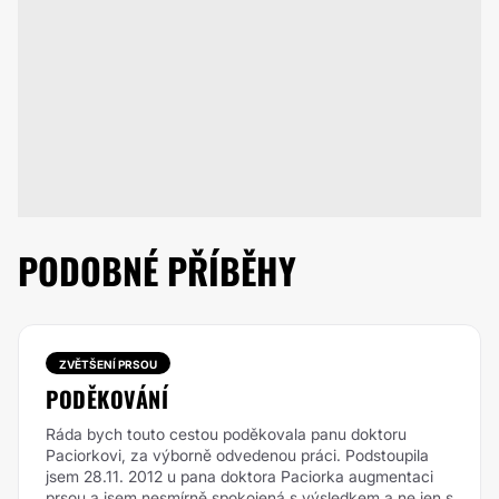
PODOBNÉ PŘÍBĚHY
ZVĚTŠENÍ PRSOU
PODĚKOVÁNÍ
Ráda bych touto cestou poděkovala panu doktoru
Paciorkovi, za výborně odvedenou práci. Podstoupila
jsem 28.11. 2012 u pana doktora Paciorka augmentaci
prsou a jsem nesmírně spokojená s výsledkem a ne jen s