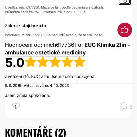
Uvedl/a: mich6177361. Může se lišit podle pacienta a složitosti.
Průměrná cena zákroku: Zvětšení rtů je od 6.000 Kč.
Zákrok:
stojí to za to
Informuje: mich6177361. 93% pacientů uvedlo, že to stojí za to.
Hodnocení od: mich6177361 o:
EUC Klinika Zlín -
ambulance estetické medicíny
5.0
Zvětšení rtů. EUC Zlín: Jsem zcela spokojená.
8. 8. 2019 · Aktualizováno: 4. 10. 2023
Jsem zcela spokojená.
1
2
KOMENTÁŘE (
2
)