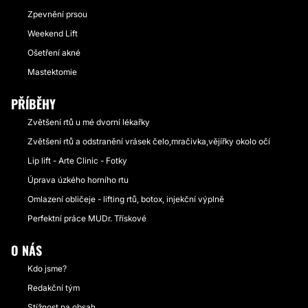
Zpevnění prsou
Weekend Lift
Ošetření akné
Mastektomie
PŘÍBĚHY
Zvětšení rtů u mé dvorní lékařky
Zvětšení rtů a odstranění vrásek čelo,mračivka,vějířky okolo očí
Lip lift - Arte Clinic - Fotky
Úprava úzkého horního rtu
Omlazení obličeje - lifting rtů, botox, injekční výplně
Perfektní práce MUDr. Třískové
O NÁS
Kdo jsme?
Redakční tým
Stížnost na obsah