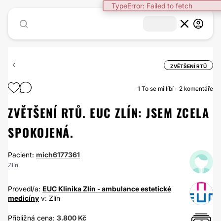
TypeError: Failed to fetch
ZVĚTŠENÍ RTŮ
1
To se mi líbí
2 komentáře
ZVĚTŠENÍ RTŮ. EUC ZLÍN: JSEM ZCELA
SPOKOJENÁ.
Pacient:
mich6177361
Zlín
Provedl/a:
EUC Klinika Zlín - ambulance estetické
medicíny
v: Zlín
Přibližná cena:
3.800 Kč