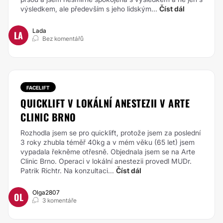
výsledkem, ale především s jeho lidským...
Číst dál
Lada
LA
Bez komentářů
FACELIFT
QUICKLIFT V LOKÁLNÍ ANESTEZII V ARTE
CLINIC BRNO
Rozhodla jsem se pro quicklift, protože jsem za poslední
3 roky zhubla téměř 40kg a v mém věku (65 let) jsem
vypadala řekněme otřesně. Objednala jsem se na Arte
Clinic Brno. Operaci v lokální anestezii provedl MUDr.
Patrik Richtr. Na konzultaci...
Číst dál
Olga2807
OL
3 komentáře