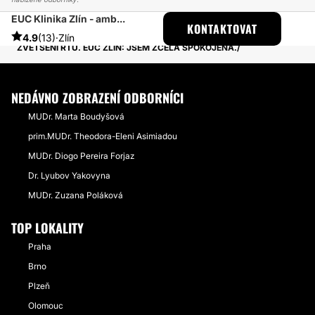
EUC Klinika Zlín - amb...
ESTHETICON
PŘÍBĚHY
KONTAKTOVAT
PŘÍBĚHY TÝKAJÍCÍ SE ZÁKROKU ZVĚTŠENÍ RTŮ
4.9
(13)
·
Zlín
ZVĚTŠENÍ RTŮ. EUC ZLÍN: JSEM ZCELA SPOKOJENÁ.
NEDÁVNO ZOBRAZENÍ ODBORNÍCI
MUDr. Marta Boudyšová
prim.MUDr. Theodora-Eleni Asimiadou
MUDr. Diogo Pereira Forjaz
Dr. Lyubov Yakovyna
MUDr. Zuzana Poláková
TOP LOKALITY
Praha
Brno
Plzeň
Olomouc