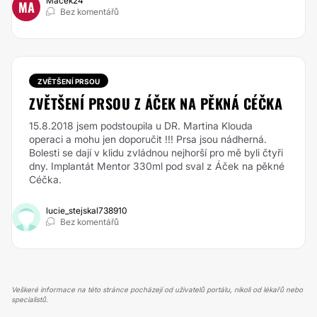
Macek24
MA
Bez komentářů
ZVĚTŠENÍ PRSOU
ZVĚTŠENÍ PRSOU Z ÁČEK NA PĚKNÁ CÉČKA
15.8.2018 jsem podstoupila u DR. Martina Klouda
operaci a mohu jen doporučit !!! Prsa jsou nádherná.
Bolesti se dají v klidu zvládnou nejhorší pro mě byli čtyři
dny. Implantát Mentor 330ml pod sval z Áček na pěkné
Céčka.
lucie_stejskal738910
Bez komentářů
Veškeré informace na této stránce pocházejí od uživatelů portálu, nikoli od lékařů nebo
specialistů.