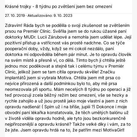
Krásné trojky - 8 týdnu po zvětšení jsem bez omezení
27. 10. 2019 · Aktualizováno: 9. 10. 2023
Zdravím! Ráda bych se podělila o svoji zkušenost se zvětšením
prsou na Premiér Clinic. Svěřila jsem se do rukou úžasné paní
doktorky MUDr. Lucii Zárubové a nemohla jsem udělat lépe. Její
pozitivní přístup a vstřícnost vás prostě nadchne. Co se týče
pooperační doby, vždy, když se mi cokoli nezdálo, paní
doktorka mi odpověděla během pár minut. Je to opravdu člověk
na svém místě a přesně ví, co dělá. Tímto bych ji chtěla ještě
jednou moc poděkovat a stejně tak i celému týmu v Premiér
Clinic, jelikož jsem se tam cítila opravdu skvěle! Značku
implantátů jsem si vybrala Motiva. Chtěla jsem mít prsa co
nejvíce přirozená a další podmínkou bylo to, aby mě prsa
neomezovala při sportu. Mám necelých 8 týdnu po operaci a již
teď provozuji zcela běžný režim bez omezení, vše se hezky a
rychle zahojilo a už jsou prostě jako moje vlastní a jsem z nich
opravdu nadšená! ( Spím už i na břiše, jupiii ?) Dokonce i moje
obvodní paní lékařka konstatovala, že těch umělých balónu už
v životě viděla opravdu hodně, ale tyto jsou bezkonkurenčně
nejpřirozenější a opravdu krásné? Takže velké díky i vám, za to
že jste. Jsem opravdu hrdá na to, že patřím mezi MotivaGirl!