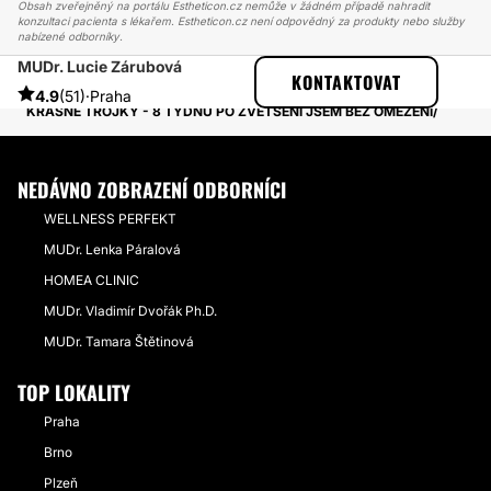
Obsah zveřejněný na portálu Estheticon.cz nemůže v žádném případě nahradit
konzultaci pacienta s lékařem. Estheticon.cz není odpovědný za produkty nebo služby
nabízené odborníky.
MUDr. Lucie Zárubová
ESTHETICON
PŘÍBĚHY
KONTAKTOVAT
PŘÍBĚHY TÝKAJÍCÍ SE ZÁKROKU ZVĚTŠENÍ PRSOU
4.9
(51)
·
Praha
KRÁSNÉ TROJKY - 8 TÝDNU PO ZVĚTŠENÍ JSEM BEZ OMEZENÍ
NEDÁVNO ZOBRAZENÍ ODBORNÍCI
WELLNESS PERFEKT
MUDr. Lenka Páralová
HOMEA CLINIC
MUDr. Vladimír Dvořák Ph.D.
MUDr. Tamara Štětinová
TOP LOKALITY
Praha
Brno
Plzeň