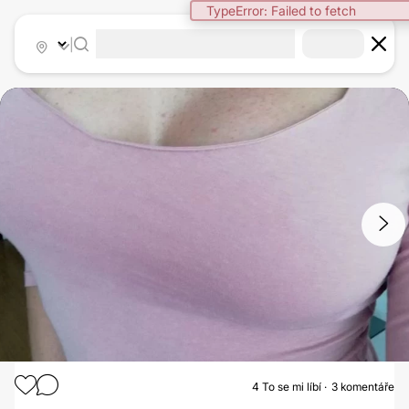
TypeError: Failed to fetch
|
1
/
3
4
To se mi líbí
3 komentáře
ZVĚTŠENÍ PRSOU