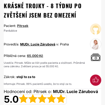
KRÁSNÉ TROJKY - 8 TÝDNU PO
ZVĚTŠENÍ JSEM BEZ OMEZENÍ
Pacient:
Pitrsek
Pardubice
Provedl/a:
MUDr. Lucie Zárubová
v: Praha
Přibližná cena:
65.000 Kč
Uvedl/a: Pitrsek. Může se lišit podle pacienta a složitosti. Průměrná
cena zákroku: Zvětšení prsou je od 55.000 Kč.
Zákrok:
stojí to za to
Informuje: Pitrsek. 99% pacientů uvedlo, že to stojí za to.
Hodnocení od: Pitrsek o:
MUDr. Lucie Zárubová
5.0