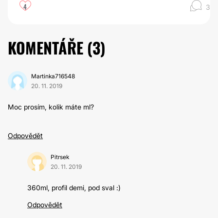
4
3
KOMENTÁŘE (
3
)
Martinka716548
20. 11. 2019
Moc prosím, kolik máte ml?
Odpovědět
Pitrsek
20. 11. 2019
360ml, profil demi, pod sval :)
Odpovědět