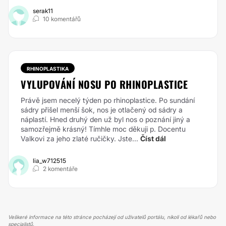
serak11
10 komentářů
RHINOPLASTIKA
VYLUPOVÁNÍ NOSU PO RHINOPLASTICE
Právě jsem necelý týden po rhinoplastice. Po sundání
sádry přišel menší šok, nos je otlačený od sádry a
náplastí. Hned druhý den už byl nos o poznání jiný a
samozřejmě krásný! Tímhle moc děkuji p. Docentu
Valkovi za jeho zlaté ručičky. Jste...
Číst dál
lia_w712515
2 komentáře
Veškeré informace na této stránce pocházejí od uživatelů portálu, nikoli od lékařů nebo
specialistů.