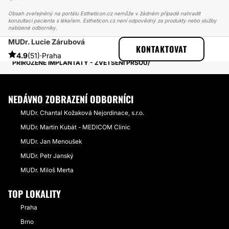
Obsah zveřejněný na portálu Estheticon.cz nemůže v žádném případě nahradit
konzultaci pacienta s lékařem. Estheticon.cz není odpovědný za produkty nebo služby
nabízené odborníky.
MUDr. Lucie Zárubová
ESTHETICON
PŘÍBĚHY
KONTAKTOVAT
PŘÍBĚHY TÝKAJÍCÍ SE ZÁKROKU ZVĚTŠENÍ PRSOU
4.9
(51)
·
Praha
PŘIROZENÉ IMPLANTÁTY - ZVĚTŠENÍ PRSOU
NEDÁVNO ZOBRAZENÍ ODBORNÍCI
MUDr. Chantal Kožaková Nejordinace, s.r.o.
MUDr. Martin Kubát - MEDICOM Clinic
MUDr. Jan Menoušek
MUDr. Petr Janský
MUDr. Miloš Merta
TOP LOKALITY
Praha
Brno