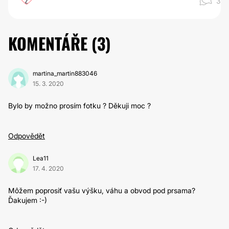
2
3
KOMENTÁŘE (
3
)
martina_martin883046
15. 3. 2020
Bylo by možno prosím fotku ? Děkuji moc ?
Odpovědět
Lea11
17. 4. 2020
Môžem poprosiť vašu výšku, váhu a obvod pod prsama?
Ďakujem :-)