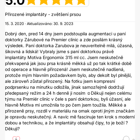
5.0
Přirozené implantáty - zvětšení prsou
15. 3. 2020 · Aktualizováno: 30. 9. 2023
Dobrý den, pred 14 dny jsem podstoupila augmentaci u paní
doktorky Zárubové na Premier clinic a zde posílám krásný
výsledek. Paní doktorka Zarubova je neuveritelně milá, úžasná,
šikovná a lidská! Vybraly jsme s paní doktorkou právě
implantáty Motiva Ergonomix 315 ml cc. Jsem neskutečně
překvapená jak jsou prsa krásně měkká už po tak krátké době
od operace a hlavně přirozená! Jsem neskutečně nadšená,
protože mým hlavním požadavkem bylo, aby dekolt byl plnější,
ale zároveň zůstal přirozený. Na fotku jsem kompresní
podprsenku na minutku odložila, jinak samozřejmě dodržují
předepsaný režim a 24 h denně ji nosím ☺️Děkuji nejen celému
týmu na Premiér clinic v čele s paní doktorkou, byli úžasní, ale
hlavně Motiva mi umožnila to po čem jsem toužila. Měkké a
přirozeně prsy, rozdíl v materiálu na omak oproti jiným značkám
je opravdu neskutečný. A navíc mě fascinuje ten krok s moderní
dobou a technikou, a že implantáty obsahují čipy, to je boží ?
Děkuji?