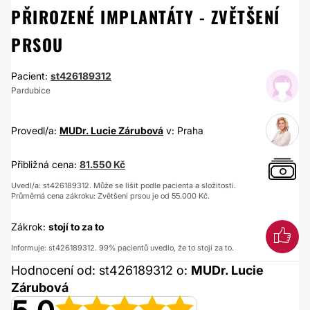
PŘIROZENÉ IMPLANTÁTY - ZVĚTŠENÍ
PRSOU
Pacient:
st426189312
Pardubice
Provedl/a:
MUDr. Lucie Zárubová
v: Praha
Přibližná cena:
81.550 Kč
Uvedl/a: st426189312. Může se lišit podle pacienta a složitosti.
Průměrná cena zákroku: Zvětšení prsou je od 55.000 Kč.
Zákrok:
stojí to za to
Informuje: st426189312. 99% pacientů uvedlo, že to stojí za to.
Hodnocení od: st426189312 o:
MUDr. Lucie
Zárubová