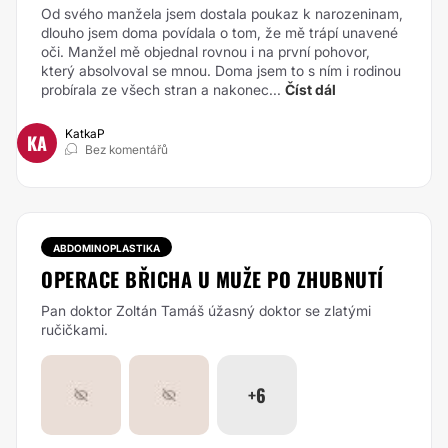
Od svého manžela jsem dostala poukaz k narozeninam,
dlouho jsem doma povídala o tom, že mě trápí unavené
oči. Manžel mě objednal rovnou i na první pohovor,
který absolvoval se mnou. Doma jsem to s ním i rodinou
probírala ze všech stran a nakonec...
Číst dál
KatkaP
KA
Bez komentářů
ABDOMINOPLASTIKA
OPERACE BŘICHA U MUŽE PO ZHUBNUTÍ
Pan doktor Zoltán Tamáš úžasný doktor se zlatými
ručičkami.
+6