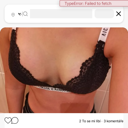
TypeError: Failed to fetch
|
2
To se mi líbí
3 komentáře
ZVĚTŠENÍ PRSOU