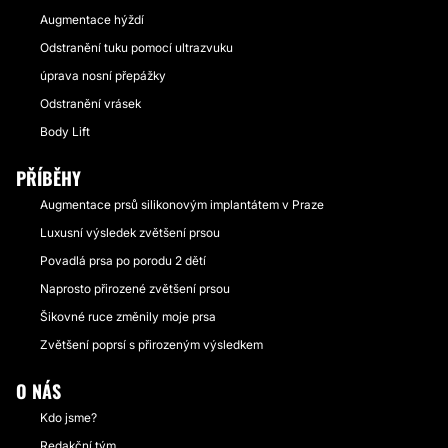
Augmentace hýždí
Odstranění tuku pomocí ultrazvuku
úprava nosní přepážky
Odstranění vrásek
Body Lift
PŘÍBĚHY
Augmentace prsů silikonovým implantátem v Praze
Luxusní výsledek zvětšení prsou
Povadlá prsa po porodu 2 dětí
Naprosto přirozené zvětšení prsou
Šikovné ruce změnily moje prsa
Zvětšení poprsí s přirozeným výsledkem
O NÁS
Kdo jsme?
Redakční tým