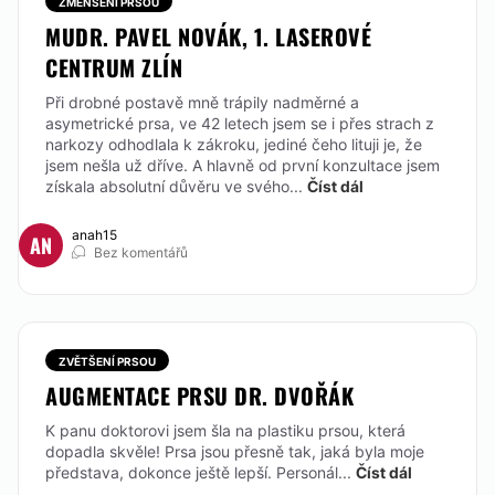
ZMENŠENÍ PRSOU
MUDR. PAVEL NOVÁK, 1. LASEROVÉ
CENTRUM ZLÍN
Při drobné postavě mně trápily nadměrné a
asymetrické prsa, ve 42 letech jsem se i přes strach z
narkozy odhodlala k zákroku, jediné čeho lituji je, že
jsem nešla už dříve. A hlavně od první konzultace jsem
získala absolutní důvěru ve svého...
Číst dál
anah15
AN
Bez komentářů
ZVĚTŠENÍ PRSOU
AUGMENTACE PRSU DR. DVOŘÁK
K panu doktorovi jsem šla na plastiku prsou, která
dopadla skvěle! Prsa jsou přesně tak, jaká byla moje
představa, dokonce ještě lepší. Personál...
Číst dál