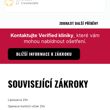
3 komentáře
ZOBRAZIT DALŠÍ PŘÍBĚHY
Kontaktujte Verified kliniky
, které vám
mohou nabídnout ošetření.
BLIŽŠÍ INFORMACE K ZÁKROKU
SOUVISEJÍCÍ ZÁKROKY
Liposukce Zlín
Operace horních víček Zlín