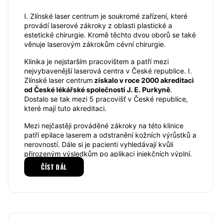
I. Zlínské laser centrum je soukromé zařízení, které
provádí laserové zákroky z oblasti plastické a
estetické chirurgie. Kromě těchto dvou oborů se také
věnuje laserovým zákrokům cévní chirurgie.
Klinika je nejstarším pracovištem a patří mezi
nejvybavenější laserová centra v České republice. I.
Zlínské laser centrum
získalo v roce 2000 akreditaci
od České lékářské společnosti J. E. Purkyně
.
Dostalo se tak mezi 5 pracovišť v České republice,
které mají tuto akreditaci.
Mezi nejčastěji prováděné zákroky na této klinice
patří epilace laserem a odstranění kožních výrůstků a
nerovností. Dále si je pacienti vyhledávají kvůli
přirozeným výsledkům po aplikaci injekčních výplní.
Převážně zde pracují s botulotoxinem a kyselinou
ČÍST DÁL
hyaluronovou.
Plastická chirurgie
Mezi specialisty, kteří se na klinice věnují plastické
chirurgii patří: MUDr. Pavel Novák, MUDr. Zdeněk