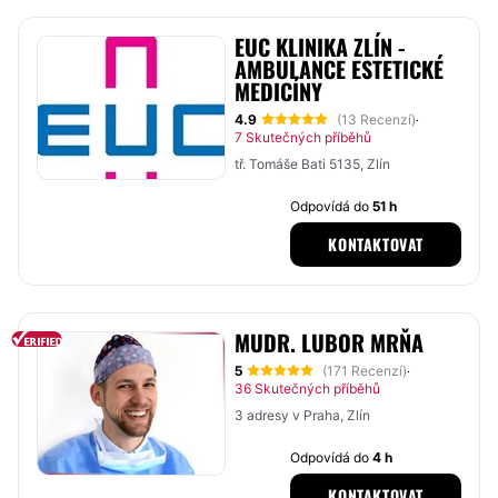
EUC KLINIKA ZLÍN -
AMBULANCE ESTETICKÉ
MEDICÍNY
4.9
(13 Recenzí)
·
7 Skutečných příběhů
tř. Tomáše Bati 5135, Zlín
Odpovídá do
51 h
KONTAKTOVAT
MUDR. LUBOR MRŇA
5
(171 Recenzí)
·
36 Skutečných příběhů
3 adresy v Praha, Zlín
Odpovídá do
4 h
KONTAKTOVAT