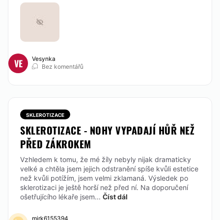
Vesynka
VE
Bez komentářů
SKLEROTIZACE
SKLEROTIZACE - NOHY VYPADAJÍ HŮŘ NEŽ
PŘED ZÁKROKEM
Vzhledem k tomu, že mé žíly nebyly nijak dramaticky
velké a chtěla jsem jejich odstranění spíše kvůli estetice
než kvůli potížím, jsem velmi zklamaná. Výsledek po
sklerotizaci je ještě horší než před ní. Na doporučení
ošetřujícího lékaře jsem...
Číst dál
mirk6155394