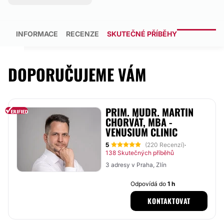
INFORMACE
RECENZE
SKUTEČNÉ PŘÍBĚHY
DOPORUČUJEME VÁM
PRIM. MUDR. MARTIN
CHORVÁT, MBA -
VENUSIUM CLINIC
5
(220 Recenzí)
·
138 Skutečných příběhů
3 adresy v Praha, Zlín
Odpovídá do
1 h
KONTAKTOVAT