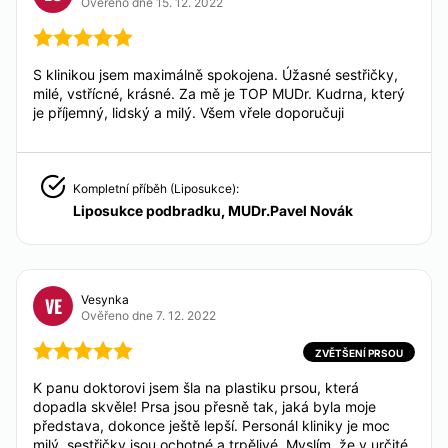
Ověřeno dne 15. 12. 2022
Možnost videokonzultace:
Ne
KOSMETICKÁ OŠETŘENÍ
S klinikou jsem maximálně spokojena. Úžasné sestřičky,
Financování nebo platební prostředky:
milé, vstřícné, krásné. Za mě je TOP MUDr. Kudrna, který
Laserová epilace
Ne
je příjemný, lidský a milý. Všem vřele doporučuji
LÉČBA KŘEČOVÝCH ŽIL
Kompletní příběh (Liposukce):
Liposukce podbradku, MUDr.Pavel Novák
Laserová operace křečových žil
Vesynka
VE
Ověřeno dne 7. 12. 2022
ZVĚTŠENÍ PRSOU
K panu doktorovi jsem šla na plastiku prsou, která
dopadla skvěle! Prsa jsou přesně tak, jaká byla moje
představa, dokonce ještě lepší. Personál kliniky je moc
milý, sestřičky jsou ochotné a trpělivé. Myslím, že v určité