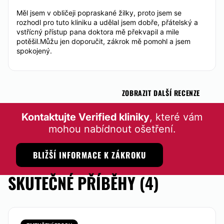
Měl jsem v obličeji popraskané žilky, proto jsem se
rozhodl pro tuto kliniku a udělal jsem dobře, přátelský a
vstřícný přístup pana doktora mě překvapil a mile
potěšil.Můžu jen doporučit, zákrok mě pomohl a jsem
spokojený.
ZOBRAZIT DALŠÍ RECENZE
Kontaktujte Verified kliniky
, které vám
mohou nabídnout ošetření.
BLIŽŠÍ INFORMACE K ZÁKROKU
SKUTEČNÉ PŘÍBĚHY (4)