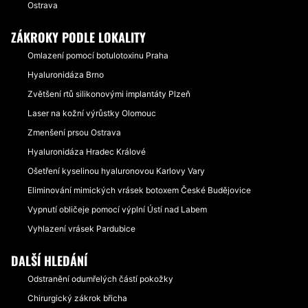
Ostrava
ZÁKROKY PODLE LOKALITY
Omlazení pomocí botulotoxinu Praha
Hyaluronidáza Brno
Zvětšení rtů silikonovými implantáty Plzeň
Laser na kožní výrůstky Olomouc
Zmenšení prsou Ostrava
Hyaluronidáza Hradec Králové
Ošetření kyselinou hyaluronovou Karlovy Vary
Eliminování mimických vrásek botoxem České Budějovice
Vypnutí obličeje pomocí výplní Ústí nad Labem
Vyhlazení vrásek Pardubice
DALŠÍ HLEDÁNÍ
Odstranění odumřelých částí pokožky
Chirurgický zákrok břicha