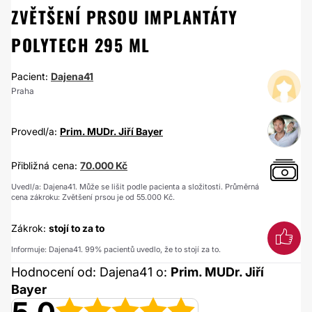
ZVĚTŠENÍ PRSOU IMPLANTÁTY
POLYTECH 295 ML
Pacient:
Dajena41
Praha
Provedl/a:
Prim. MUDr. Jiří Bayer
Přibližná cena:
70.000 Kč
Uvedl/a: Dajena41. Může se lišit podle pacienta a složitosti. Průměrná
cena zákroku: Zvětšení prsou je od 55.000 Kč.
Zákrok:
stojí to za to
Informuje: Dajena41. 99% pacientů uvedlo, že to stojí za to.
Hodnocení od: Dajena41 o:
Prim. MUDr. Jiří
Bayer