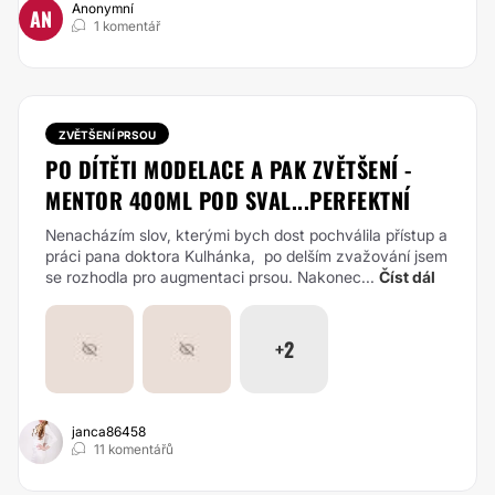
Anonymní
AN
1 komentář
ZVĚTŠENÍ PRSOU
PO DÍTĚTI MODELACE A PAK ZVĚTŠENÍ -
MENTOR 400ML POD SVAL...PERFEKTNÍ
Nenacházím slov, kterými bych dost pochválila přístup a
práci pana doktora Kulhánka, po delším zvažování jsem
se rozhodla pro augmentaci prsou. Nakonec...
Číst dál
+2
janca86458
11 komentářů