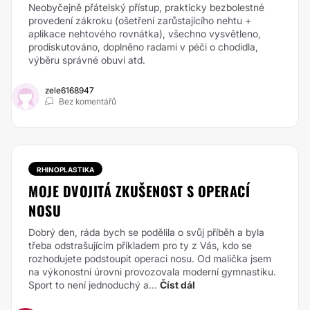
Neobyčejně přátelský přístup, prakticky bezbolestné
provedení zákroku (ošetření zarůstajícího nehtu +
aplikace nehtového rovnátka), všechno vysvětleno,
prodiskutováno, doplněno radami v péči o chodidla,
výběru správné obuvi atd.
zele6168947
Bez komentářů
RHINOPLASTIKA
MOJE DVOJITÁ ZKUŠENOST S OPERACÍ
NOSU
Dobrý den, ráda bych se podělila o svůj příběh a byla
třeba odstrašujícím příkladem pro ty z Vás, kdo se
rozhodujete podstoupit operaci nosu.
Od malička jsem
na výkonostní úrovni provozovala moderní gymnastiku.
Sport to není jednoduchý a...
Číst dál