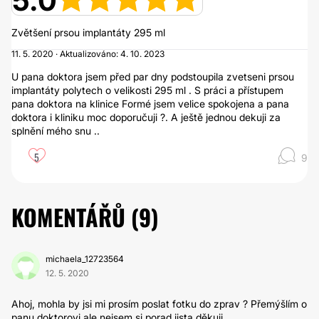
5.0
Zvětšení prsou implantáty 295 ml
11. 5. 2020 · Aktualizováno: 4. 10. 2023
U pana doktora jsem před par dny podstoupila zvetseni prsou
implantáty polytech o velikosti 295 ml . S práci a přístupem
pana doktora na klinice Formé jsem velice spokojena a pana
doktora i kliniku moc doporučuji ?. A ještě jednou dekuji za
splnění mého snu ..
5
9
KOMENTÁŘŮ (
9
)
michaela_12723564
12. 5. 2020
Ahoj, mohla by jsi mi prosím poslat fotku do zprav ? Přemýšlím o
panu doktorovi ale nejsem si porad jista děkuji