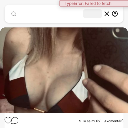
TypeError: Failed to fetch
5
To se mi líbí
9 komentářů
ZVĚTŠENÍ PRSOU