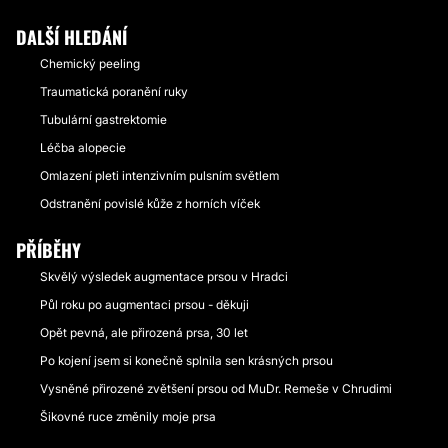
DALŠÍ HLEDÁNÍ
Chemický peeling
Traumatická poranění ruky
Tubulární gastrektomie
Léčba alopecie
Omlazení pleti intenzivním pulsním světlem
Odstranění povislé kůže z horních víček
PŘÍBĚHY
Skvělý výsledek augmentace prsou v Hradci
Půl roku po augmentaci prsou - děkuji
Opět pevná, ale přirozená prsa, 30 let
Po kojení jsem si konečně splnila sen krásných prsou
Vysněné přirozené zvětšení prsou od MuDr. Remeše v Chrudimi
Šikovné ruce změnily moje prsa