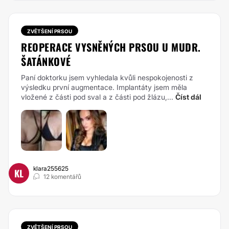
ZVĚTŠENÍ PRSOU
REOPERACE VYSNĚNÝCH PRSOU U MUDR.
ŠATÁNKOVÉ
Paní doktorku jsem vyhledala kvůli nespokojenosti z
výsledku první augmentace. Implantáty jsem měla
vložené z části pod sval a z části pod žlázu,...
Číst dál
klara255625
KL
12 komentářů
ZVĚTŠENÍ PRSOU