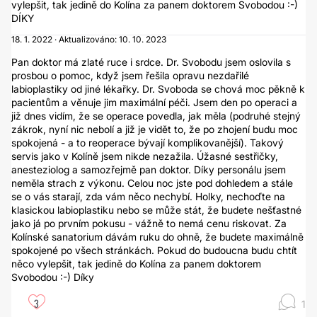
vylepšit, tak jedině do Kolína za panem doktorem Svobodou :-)
DÍKY
18. 1. 2022 · Aktualizováno: 10. 10. 2023
Pan doktor má zlaté ruce i srdce. Dr. Svobodu jsem oslovila s
prosbou o pomoc, když jsem řešila opravu nezdařilé
labioplastiky od jiné lékařky. Dr. Svoboda se chová moc pěkně k
pacientům a věnuje jim maximální péči. Jsem den po operaci a
již dnes vidím, že se operace povedla, jak měla (podruhé stejný
zákrok, nyní nic nebolí a již je vidět to, že po zhojení budu moc
spokojená - a to reoperace bývají komplikovanější). Takový
servis jako v Kolíně jsem nikde nezažila. Úžasné sestřičky,
anesteziolog a samozřejmě pan doktor. Díky personálu jsem
neměla strach z výkonu. Celou noc jste pod dohledem a stále
se o vás starají, zda vám něco nechybí. Holky, nechoďte na
klasickou labioplastiku nebo se může stát, že budete nešťastné
jako já po prvním pokusu - vážně to nemá cenu riskovat. Za
Kolínské sanatorium dávám ruku do ohně, že budete maximálně
spokojené po všech stránkách. Pokud do budoucna budu chtít
něco vylepšit, tak jedině do Kolína za panem doktorem
Svobodou :-) Díky
3
1