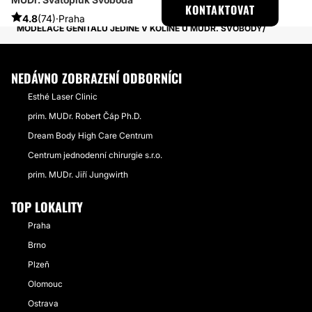
ESTHETICON
PŘÍBĚHY
KONTAKTOVAT
PŘÍBĚHY TÝKAJÍCÍ SE ZÁKROKU LABIOPLASTIKA
4.8
(74)
·
Praha
MODELACE GENITÁLU JEDINĚ V KOLÍNĚ U MUDR. SVOBODY
NEDÁVNO ZOBRAZENÍ ODBORNÍCI
Esthé Laser Clinic
prim. MUDr. Robert Čáp Ph.D.
Dream Body High Care Centrum
Centrum jednodenní chirurgie s.r.o.
prim. MUDr. Jiří Jungwirth
TOP LOKALITY
Praha
Brno
Plzeň
Olomouc
Ostrava