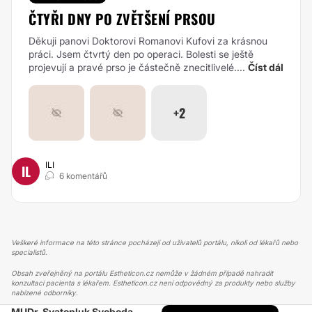
ČTYŘI DNY PO ZVĚTŠENÍ PRSOU
Děkuji panovi Doktorovi Romanovi Kufovi za krásnou
práci. Jsem čtvrtý den po operaci. Bolesti se ještě
projevují a pravé prso je částečně znecitlivelé....
Číst dál
+2
ILI
IL
6 komentářů
Veškeré informace na této stránce pocházejí od uživatelů portálu, nikoli od lékařů nebo
specialistů.
Obsah zveřejněný na portálu Estheticon.cz nemůže v žádném případě nahradit
konzultaci pacienta s lékařem. Estheticon.cz není odpovědný za produkty nebo služby
nabízené odborníky.
MUDr. Svatopluk Svoboda