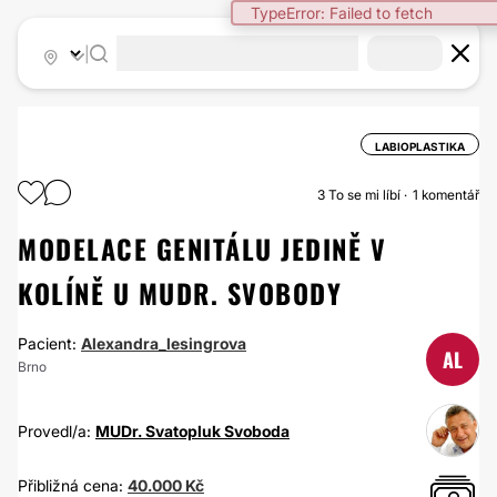
TypeError: Failed to fetch
|
LABIOPLASTIKA
3
To se mi líbí
1 komentář
MODELACE GENITÁLU JEDINĚ V
KOLÍNĚ U MUDR. SVOBODY
Pacient:
Alexandra_lesingrova
AL
Brno
Provedl/a:
MUDr. Svatopluk Svoboda
Přibližná cena:
40.000 Kč