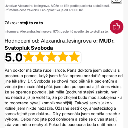
Uvedl/a: Alexandra_lesingrova. Může se lišit podle pacienta a složitosti.
Průměrná cena zákroku: Labioplastika je od 17.000 Kč.
Zákrok:
stojí to za to
Informuje: Alexandra_lesingrova. 97% pacientů uvedlo, že to stojí za to.
Hodnocení od: Alexandra_lesingrova o:
MUDr.
Svatopluk Svoboda
5.0
Pan doktor má zlaté ruce i srdce. Pana doktora jsem oslovila s
prosbou o pomoc, když jsem řešila opravu nezdařilé operace od
jiné lékařky. Dr. Svoboda se chová moc pěkně k pacientům a
věnuje jim maximální péči, jsem den po operaci a již dnes vidím,
že se operace povedla, jak měla (podruhé stejný zákrok, nyní
nic nebolí a již je vidět to, že po zhojení budu moc spokojená - a
to reoperace bývají komplikovanější). Takový servis jako v
Kolíně jsem nikde nezažila. Úžasné sestřičky, anesteziolog a
samozřejmě pan doktor... Díky personálu jsem neměla strach z
výkonu. Celou noc jste pod dohledem a stále se o vás starají,
zda vám něco nechybí. Pokud do budoucna budu chtít něco