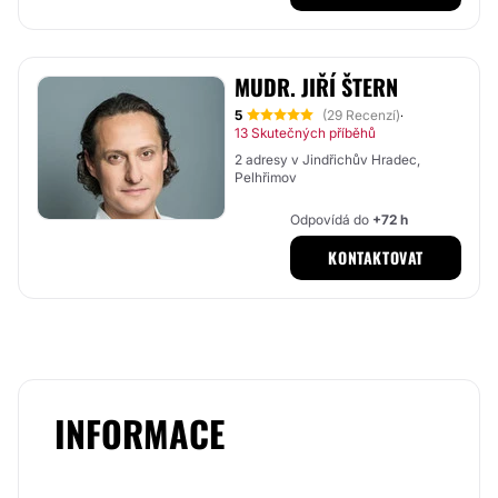
MUDR. JIŘÍ ŠTERN
5
(29 Recenzí)
·
13 Skutečných příběhů
2 adresy v Jindřichův Hradec,
Pelhřimov
Odpovídá do
+72 h
KONTAKTOVAT
INFORMACE