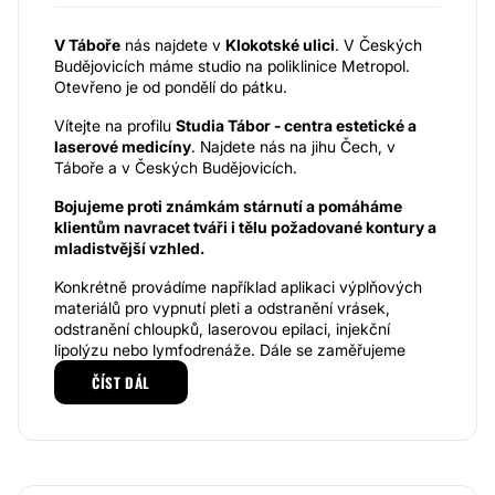
V Táboře
nás najdete v
Klokotské ulici
. V Českých
Budějovicích máme studio na poliklinice Metropol.
Otevřeno je od pondělí do pátku.
Vítejte na profilu
Studia Tábor - centra estetické a
laserové medicíny
. Najdete nás na jihu Čech, v
Táboře a v Českých Budějovicích.
Bojujeme proti známkám stárnutí a pomáháme
klientům navracet tváři i tělu požadované kontury a
mladistvější vzhled.
Konkrétně provádíme například aplikaci výplňových
materiálů pro vypnutí pleti a odstranění vrásek,
odstranění chloupků, laserovou epilaci, injekční
lipolýzu nebo lymfodrenáže. Dále se zaměřujeme
například na léčbu akné, kryoterapii, mikrojehličlování
ČÍST DÁL
nebo odstranění rozšířených žilek. Zabraňujeme také
například padání vlasů.
Můžete u nás také cvičit na nejrůznějších fitness
strojích, jako je třeba VacuShape. Dále máme
například Vibrační plošinu, Rolletic nebo revoluční