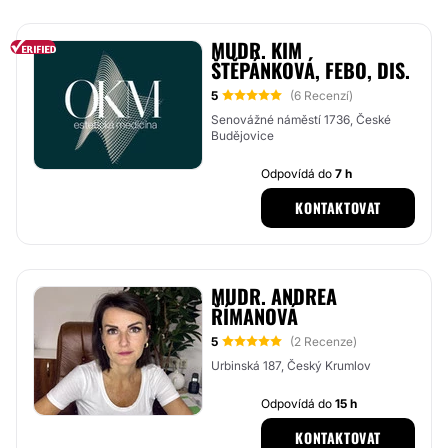
MUDR. KIM
ŠTĚPÁNKOVÁ, FEBO, DIS.
5
(6 Recenzí)
Senovážné náměstí 1736, České
Budějovice
Odpovídá do
7 h
KONTAKTOVAT
MUDR. ANDREA
ŘÍMANOVÁ
5
(2 Recenze)
Urbinská 187, Český Krumlov
Odpovídá do
15 h
KONTAKTOVAT