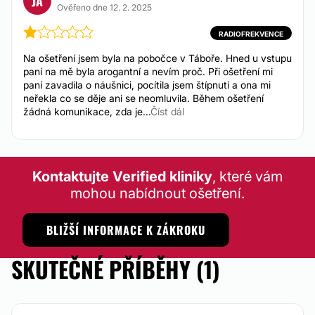
JA
Ověřeno dne 12. 2. 2025
PLASTICKÁ CHIRURGIE
RADIOFREKVENCE
Na ošetření jsem byla na pobočce v Táboře. Hned u vstupu
Niťový lifting
paní na mě byla arogantní a nevím proč. Při ošetření mi
paní zavadila o náušnici, pocítila jsem štípnutí a ona mi
neřekla co se děje ani se neomluvila. Během ošetření
DERMATOLOGIE
žádná komunikace, zda je...
Číst dál
Laserová dermatologie
Od 200 Kč
Kontaktujte Verified kliniky
, které vám
Vypadávání vlasů
Od 2.300 Kč
mohou nabídnout ošetření.
Léčba akné
Vlasová mezoterapie
BLIŽŠÍ INFORMACE K ZÁKROKU
SKUTEČNÉ PŘÍBĚHY (1)