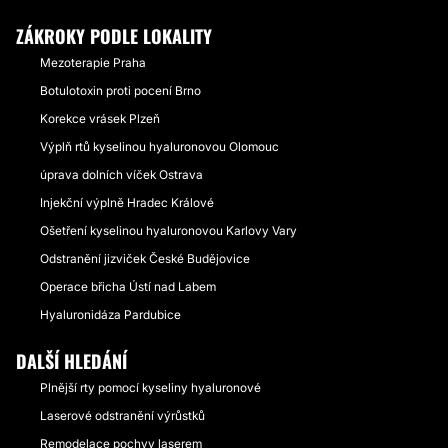
ZÁKROKY PODLE LOKALITY
Mezoterapie Praha
Botulotoxin proti pocení Brno
Korekce vrásek Plzeň
Výplň rtů kyselinou hyaluronovou Olomouc
úprava dolních víček Ostrava
Injekční výplně Hradec Králové
Ošetření kyselinou hyaluronovou Karlovy Vary
Odstranění jizviček České Budějovice
Operace břicha Ústí nad Labem
Hyaluronidáza Pardubice
DALŠÍ HLEDÁNÍ
Plnější rty pomocí kyseliny hyaluronové
Laserové odstranění výrůstků
Remodelace pochvy laserem