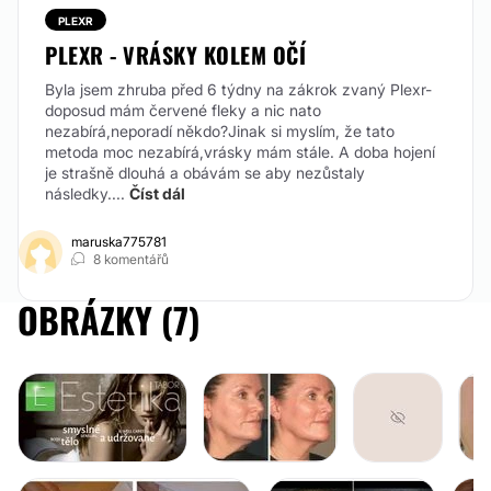
PLEXR
PLEXR - VRÁSKY KOLEM OČÍ
Byla jsem zhruba před 6 týdny na zákrok zvaný Plexr-
doposud mám červené fleky a nic nato
nezabírá,neporadí někdo?Jinak si myslím, že tato
metoda moc nezabírá,vrásky mám stále. A doba hojení
je strašně dlouhá a obávám se aby nezůstaly
následky....
Číst dál
maruska775781
8 komentářů
OBRÁZKY (7)
ODSTRANĚNÍ VRÁSEK
LASEROVÁ EPILACE
LA