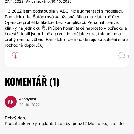
27. 4. 2022 · Aktualizováno: 10. 10. 2023
1.3.2022 jsem podstoupila v ABClinic augmentaci s modelaci.
Paní doktorka Šatánková 🙏 úžasná, šik a má zlaté ručičky.
Operace proběhla hladce, bez komplikací. Personál i servis
kliniky na jedničku 👌. Průběh hojení také naprosto v pořádku a
bolest? Jestli jsem ji měla první den nějak extra, tak ani ne a
druhý den už vůbec. Paní doktorce moc děkuju za splnění snu a
rozhodně doporučuji!
1
1
KOMENTÁŘ (
1
)
Anonymní
AN
20. 10. 2022
Dobrý den,
Krasa! Jak velky implantat zde byl pouzit? Moc dekuji za info.