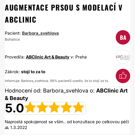
AUGMENTACE PRSOU S MODELACÍ V
ABCLINIC
Pacient:
Barbora_svehlova
BA
Bohatice
Provedl/a:
ABClinic Art & Beauty
v: Praha
Zákrok:
stojí to za to
Informuje: Barbora_svehlova. 99% pacientů uvedlo, že to stojí za to.
Hodnocení od: Barbora_svehlova o:
ABClinic Art
& Beauty
5.0
Naprostá spokojenost se vším.. od konzultace po celkovou péči
🙏 1.3.2022