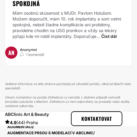
SPOKOJNÁ
Mám osobnú skúsenost s MUDr. Pavlom Holušom.
Možem doporučit, mám 10. rok implantáty a som velmi
spokojná, neboli žiadne komplikácie ani problémy,
pravidelne chodím na USG prsníkov a vždy sa lekáry
pýtajú kde mi robili implantáty. Doporučuje...
Číst dál
Anonymní
AN
1 komentář
Veškeré informace na této stránce pocházejí od uživatelů portálu, nikoli od lékařů nebo
specialistů.
Obsah zveřejněný na portálu Estheticon.cz nemůže v žádném případě nahradit
konzultaci pacienta s lékařem. Estheticon.cz není odpovědný za produkty nebo služby
nabízené odborníky.
ABClinic Art & Beauty
ESTHETICON
PŘÍBĚHY
KONTAKTOVAT
PŘÍBĚHY TÝKAJÍCÍ SE ZÁKROKU MODELACE PRSOU S
4.9
(44)
·
Praha
AUGMENTACÍ
AUGMENTACE PRSOU S MODELACÍ V ABCLINIC