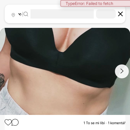
TypeError: Failed to fetch
|
1
/
6
1
To se mi líbí
1 komentář
MODELACE PRSOU S AUGMENTACÍ