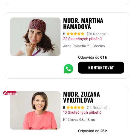
MUDR. MARTINA
HAMADOVÁ
5
(78 Recenzí)
·
22 Skutečných příběhů
Jana Palacha 21, Břeclav
Odpovídá do
61 h
KONTAKTOVAT
MUDR. ZUZANA
VYKUTILOVÁ
5
(14 Recenzí)
·
10 Skutečných příběhů
Křižíkova 68a, Brno
Odpovídá do
25 h