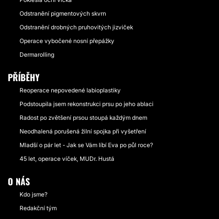
Odstranění pigmentových skvrn
Odstranění drobných pruhovitých jizviček
Operace vybočené nosní přepážky
Dermarolling
PŘÍBĚHY
Reoperace nepovedené labioplastiky
Podstoupila jsem rekonstrukci prsu po jeho ablaci
Radost po zvětšení prsou stoupá každým dnem
Neodhalená porušená žilní spojka při vyšetření
Mladší o pár let - Jak se Vám líbí Eva po půl roce?
45 let, operace víček, MUDr. Hustá
O NÁS
Kdo jsme?
Redakční tým