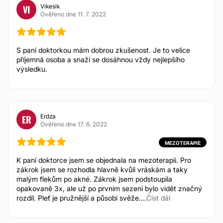
Vikesik
VI
Ověřeno dne 11. 7. 2022
ESTETICKÁ MEDICÍNA
Botulotoxin
S paní doktorkou mám dobrou zkušenost. Je to velice
Od 5.100 Kč
příjemná osoba a snaží se dosáhnou vždy nejlepšího
výsledku.
Zvětšení rtů kyselinou hyaluronovou
Od 10.000 Kč
Plazmaterapie
Od 5.900 Kč
Injekční výplně
Erdza
ER
Od 5.100 Kč
Ověřeno dne 17. 6. 2022
Kyselina hyaluronová
Od 10.000 Kč
MEZOTERAPIE
Odstranění kruhů pod očima
K paní doktorce jsem se objednala na mezoterapii. Pro
Od 7.100 Kč
zákrok jsem se rozhodla hlavně kvůli vráskám a taky
Odstranění vrásek
malým flekům po akné. Zákrok jsem podstoupila
Od 5.100 Kč
opakovaně 3x, ale už po prvním sezení bylo vidět značný
rozdíl. Pleť je pružnější a působí svěže....
Zvětšení rtů
Číst dál
Od 9.900 Kč
Chemický peeling