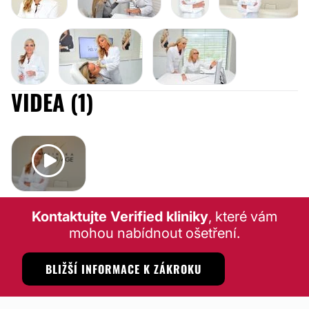
VIDEA (1)
Kontaktujte Verified kliniky
, které vám
mohou nabídnout ošetření.
BLIŽŠÍ INFORMACE K ZÁKROKU