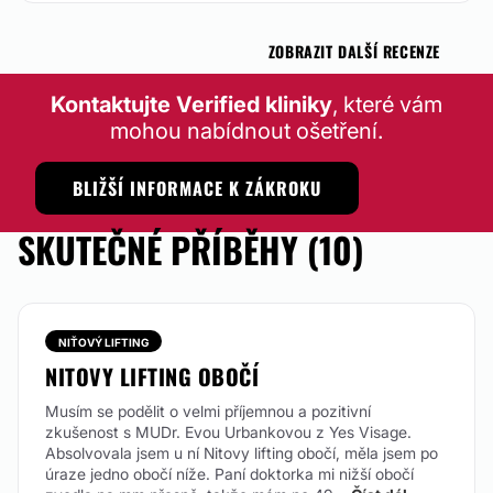
ZOBRAZIT DALŠÍ RECENZE
Kontaktujte Verified kliniky
, které vám
mohou nabídnout ošetření.
BLIŽŠÍ INFORMACE K ZÁKROKU
SKUTEČNÉ PŘÍBĚHY (10)
NIŤOVÝ LIFTING
NITOVY LIFTING OBOČÍ
Musím se podělit o velmi příjemnou a pozitivní
zkušenost s MUDr. Evou Urbankovou z Yes Visage.
Absolvovala jsem u ní Nitovy lifting obočí, měla jsem po
úraze jedno obočí níže. Paní doktorka mi nižší obočí