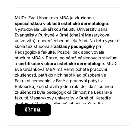
MUDr. Eva Urbánková MBA je zkušenou
specialistkou v oblasti estetické dermatologie
.
Vystudovala Lékařskou fakultu Univerzity Jana
Evangelisty Purkyně v Brně (dnešní Masarykova
univerzita), obor všeobecné lékařství. Na této vysoké
škole též studovala
základy pedagogiky
při
Pedagogické fakultě. Později pak absolvovala
studium MBA v Praze, po němž následovalo studium
a
c
ertifikace v oboru estetické dermatologi
e. MUDr.
Eva Urbánková MBA má velmi bohaté pracovní
zkušenosti, patří do nich například působení ve
Fakultní nemocnici v Brně a pracovní pobyt v
Rakousku, kde strávila jeden rok. Její další cennou
zkušeností byla pedagogická činnost na Lékařské
fakultě Masarykovy univerzity v Brně při Katedře
anatomie. V rámci jejího působení na Katedře
anatomie se věnovala též publikační činnosti, jak
ČÍST DÁL
domácí, tak mezinárodní. V rámci sebevzdělávání se
účastní českých a zahraničních kongresů a je
členkou odborných společností.