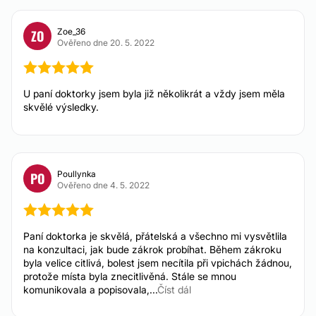
Od 2.100 Kč
Hyaluronidáza
Zoe_36
ZO
Ověřeno dne 20. 5. 2022
Mezonitě
Od 5.900 Kč
Botulotoxin proti pocení
Od 13.100 Kč
U paní doktorky jsem byla již několikrát a vždy jsem měla
Nadměrné pocení
skvělé výsledky.
Od 13.100 Kč
KOSMETICKÁ OŠETŘENÍ
Poullynka
PO
Ověřeno dne 4. 5. 2022
Odstranění strií
Od 3.500 Kč
Laserová epilace
Paní doktorka je skvělá, přátelská a všechno mi vysvětlila
Od 1.100 Kč
na konzultaci, jak bude zákrok probíhat. Během zákroku
byla velice citlivá, bolest jsem necítila při vpichách žádnou,
Frakční laser
protože místa byla znecitlivěná. Stále se mnou
Od 5.500 Kč
komunikovala a popisovala,...
Číst dál
Mezoterapie
Od 3.500 Kč