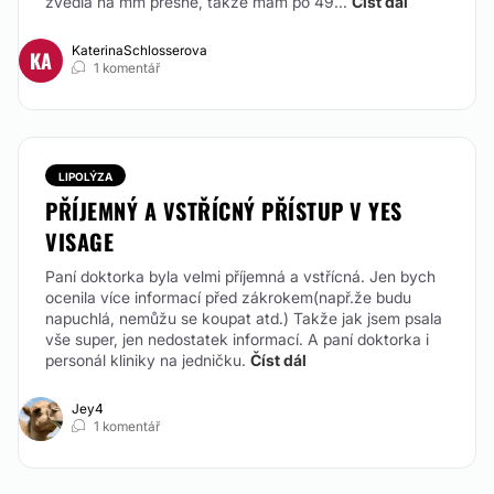
zvedla na mm přesně, takže mám po 49...
Číst dál
KaterinaSchlosserova
KA
1 komentář
LIPOLÝZA
PŘÍJEMNÝ A VSTŘÍCNÝ PŘÍSTUP V YES
VISAGE
Paní doktorka byla velmi příjemná a vstřícná. Jen bych
ocenila více informací před zákrokem(např.že budu
napuchlá, nemůžu se koupat atd.) Takže jak jsem psala
vše super, jen nedostatek informací. A paní doktorka i
personál kliniky na jedničku.
Číst dál
Jey4
1 komentář