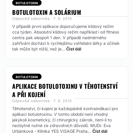
BOTULOTOXIN
BOTULOTOXIN A SOLÁRIUM
Odpověď odborníka · 7. 9. 2015
V případě první aplikace doporučujeme klidový režim
cca týden. Absolutní klidový režim například i od fitness
centra pak alespoň 1 den. V případě nadměrného
zahřívání dochází k rychlejšímu vstřebání látky a účinek
tak může být nižší, než je...
Číst dál
BOTULOTOXIN
APLIKACE BOTULOTOXINU V TĚHOTENSTVÍ
A PŘI KOJENÍ
Odpověď odborníka · 7. 9. 2015
Těhotenství, či kojení je každopádně kontraindikací pro
aplikaci botulotoxinu. V tomto období není vhodný
jakýkoli kosmetický, či chirurgický zákrok, není-li to
nezbytně nutné ze zdravotních důvodů.
MUDr. Eva
Urbánková - Klinika YES VISAGE Praha...
Číst dál