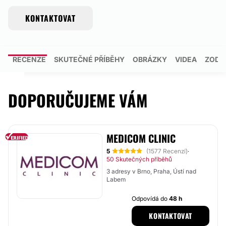
KONTAKTOVAT
E
RECENZE
SKUTEČNÉ PŘÍBĚHY
OBRÁZKY
VIDEA
ZODP
DOPORUČUJEME VÁM
MEDICOM CLINIC
5
(1577 Recenzí)
·
50 Skutečných příběhů
3 adresy v Brno, Praha, Ústí nad
Labem
Odpovídá do
48 h
KONTAKTOVAT