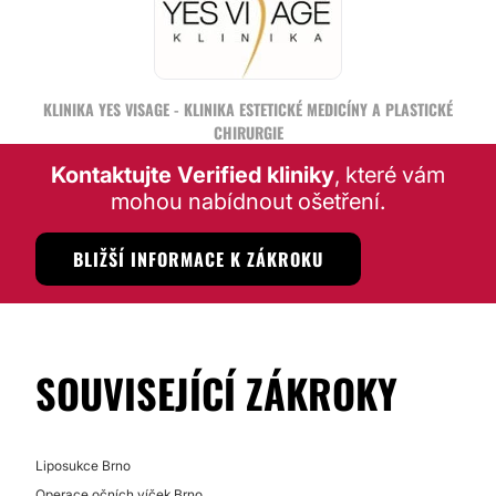
KLINIKA YES VISAGE - KLINIKA ESTETICKÉ MEDICÍNY A PLASTICKÉ
CHIRURGIE
Kontaktujte Verified kliniky
, které vám
mohou nabídnout ošetření.
BLIŽŠÍ INFORMACE K ZÁKROKU
SOUVISEJÍCÍ ZÁKROKY
Liposukce Brno
Operace očních víček Brno