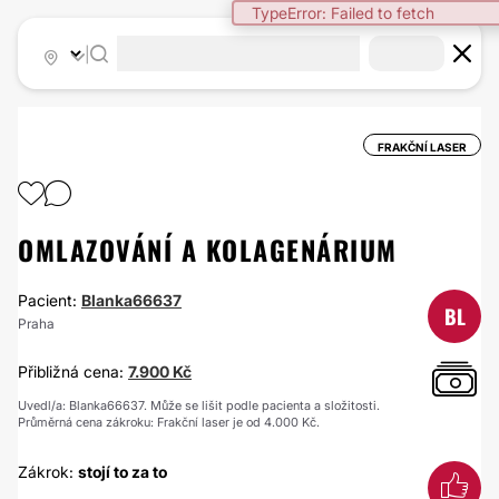
TypeError: Failed to fetch
|
FRAKČNÍ LASER
OMLAZOVÁNÍ A KOLAGENÁRIUM
Pacient:
Blanka66637
BL
Praha
Přibližná cena:
7.900 Kč
Uvedl/a: Blanka66637. Může se lišit podle pacienta a složitosti.
Průměrná cena zákroku: Frakční laser je od 4.000 Kč.
Zákrok:
stojí to za to