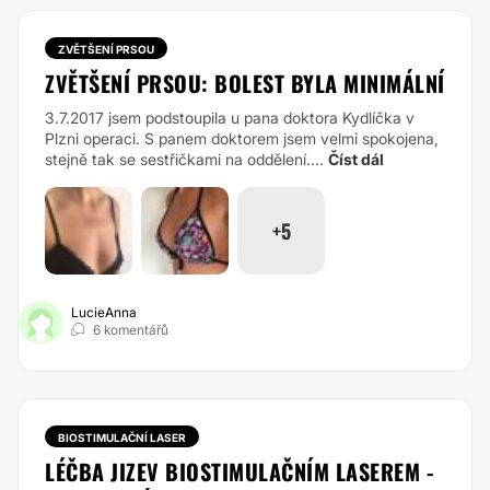
ZVĚTŠENÍ PRSOU
ZVĚTŠENÍ PRSOU: BOLEST BYLA MINIMÁLNÍ
3.7.2017 jsem podstoupila u pana doktora Kydlíčka v
Plzni operaci. S panem doktorem jsem velmi spokojena,
stejně tak se sestřičkami na oddělení....
Číst dál
+5
LucieAnna
6 komentářů
BIOSTIMULAČNÍ LASER
LÉČBA JIZEV BIOSTIMULAČNÍM LASEREM -