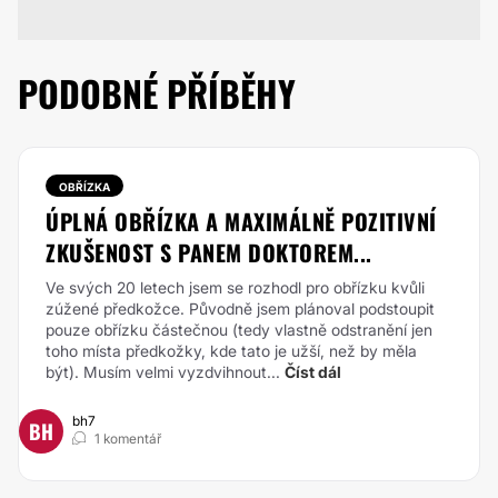
PODOBNÉ PŘÍBĚHY
OBŘÍZKA
ÚPLNÁ OBŘÍZKA A MAXIMÁLNĚ POZITIVNÍ
ZKUŠENOST S PANEM DOKTOREM...
Ve svých 20 letech jsem se rozhodl pro obřízku kvůli
zúžené předkožce.
Původně jsem plánoval podstoupit
pouze obřízku částečnou (tedy vlastně odstranění jen
toho místa předkožky, kde tato je užší, než by měla
být). Musím velmi vyzdvihnout...
Číst dál
bh7
BH
1 komentář