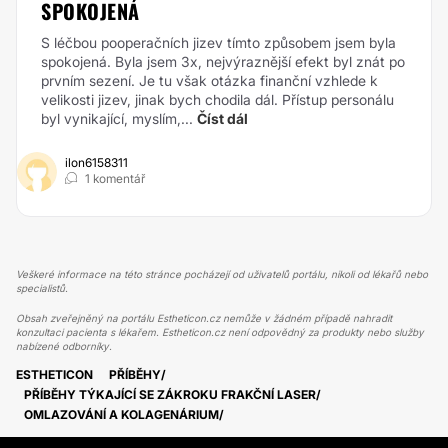
SPOKOJENÁ
S léčbou pooperačních jizev tímto způsobem jsem byla
spokojená. Byla jsem 3x, nejvýraznější efekt byl znát po
prvním sezení. Je tu však otázka finanční vzhlede k
velikosti jizev, jinak bych chodila dál. Přístup personálu
byl vynikající, myslím,...
Číst dál
ilon6158311
1 komentář
Veškeré informace na této stránce pocházejí od uživatelů portálu, nikoli od lékařů nebo
specialistů.
Obsah zveřejněný na portálu Estheticon.cz nemůže v žádném případě nahradit
konzultaci pacienta s lékařem. Estheticon.cz není odpovědný za produkty nebo služby
nabízené odborníky.
ESTHETICON
PŘÍBĚHY
PŘÍBĚHY TÝKAJÍCÍ SE ZÁKROKU FRAKČNÍ LASER
OMLAZOVÁNÍ A KOLAGENÁRIUM