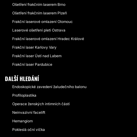
Ošetření frakčním laserem Brno
Ošetření frakčním laserem Plzeň
Frakční laserové omlazení Olomouc
Laserové ošetření pleti Ostrava
Frakční laserové omlazení Hradec Králové
Frakční laser Karlovy Vary
Frakční laser Ústí nad Labem
Frakční laser Pardubice
DALŠÍ HLEDÁNÍ
Endoskopické zavedení žaludečního balonu
Profiloplastika
Operace ženských intimních částí
Neinvazivní facelift
Hemangiom
Pokleslá oční víčka