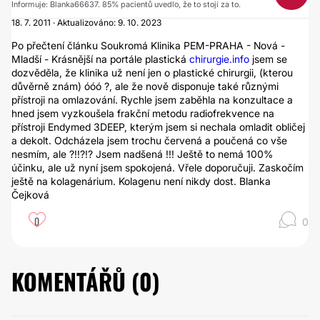
Informuje: Blanka66637. 85% pacientů uvedlo, že to stojí za to.
18. 7. 2011 · Aktualizováno: 9. 10. 2023
Po přečtení článku Soukromá Klinika PEM-PRAHA - Nová -
Mladší - Krásnější na portále plastická
chirurgie.info
jsem se
dozvěděla, že klinika už není jen o plastické chirurgii, (kterou
důvěrně znám) óóó ?, ale že nově disponuje také různými
přístroji na omlazování. Rychle jsem zaběhla na konzultace a
hned jsem vyzkoušela frakční metodu radiofrekvence na
přístroji Endymed 3DEEP, kterým jsem si nechala omladit obličej
a dekolt. Odcházela jsem trochu červená a poučená co vše
nesmím, ale ?!!?!? Jsem nadšená !!! Ještě to nemá 100%
účinku, ale už nyní jsem spokojená. Vřele doporučuji. Zaskočím
ještě na kolagenárium. Kolagenu není nikdy dost. Blanka
Čejková
0
0
KOMENTÁŘŮ (
0
)