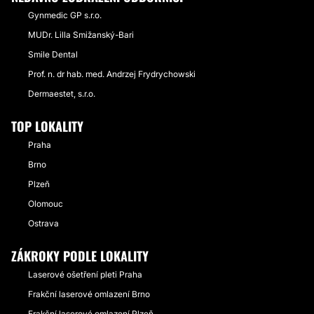
Gynmedic GP s.r.o.
MUDr. Lilla Smižanský-Bari
Smile Dental
Prof. n. dr hab. med. Andrzej Frydrychowski
Dermaestet, s.r.o.
TOP LOKALITY
Praha
Brno
Plzeň
Olomouc
Ostrava
ZÁKROKY PODLE LOKALITY
Laserové ošetření pleti Praha
Frakční laserové omlazení Brno
Frakční laserové omlazení Plzeň