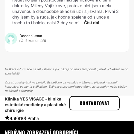
doktorky Mileny Vojtiskove, protoze plet jsem mela
unavenou a dlouhodobe aknozni uz i s jizvama. Prvni 3
dny jsem byla ruda, jak hodne spalena od slunce a
trochu to i bolelo, dalsi 3 dny se mi...
Číst dál
Ddeenniissaa
5 komentářů
Veškeré informace na této stránce pocházejí od uživatelů portálu, nikoli od lékařů nebo
specialistů.
Obsah zveřejněný na portálu Estheticon.cz nemůže v žádném případě nahradit
konzultaci pacienta s lékařem. Estheticon.cz není odpovědný za produkty nebo služby
nabízené odborníky.
Klinika YES VISAGE - klinika
ESTHETICON
PŘÍBĚHY
KONTAKTOVAT
estetické medicíny a plastické
PŘÍBĚHY TÝKAJÍCÍ SE ZÁKROKU FRAKČNÍ LASER
chirurgie
FRAKČNÍ LASER V YES VISAGE BRNO
4.9
(810)
·
Praha
NEDÁVNO ZOBRAZENÍ ODBORNÍCI