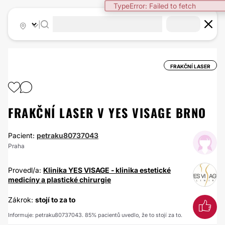
TypeError: Failed to fetch
|
FRAKČNÍ LASER
FRAKČNÍ LASER V YES VISAGE BRNO
Pacient:
petraku80737043
Praha
Provedl/a:
Klinika YES VISAGE - klinika estetické
medicíny a plastické chirurgie
Zákrok:
stojí to za to
Informuje: petraku80737043. 85% pacientů uvedlo, že to stojí za to.