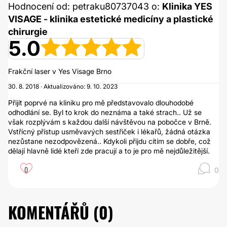
Hodnocení od: petraku80737043 o:
Klinika YES
VISAGE - klinika estetické medicíny a plastické
chirurgie
5.0
Frakční laser v Yes Visage Brno
30. 8. 2018 · Aktualizováno: 9. 10. 2023
Přijít poprvé na kliniku pro mě představovalo dlouhodobé
odhodlání se. Byl to krok do neznáma a také strach.. Už se
však rozplývám s každou další návštěvou na pobočce v Brně.
Vstřícný přístup usměvavých sestřiček i lékařů, žádná otázka
nezůstane nezodpovězená.. Kdykoli přijdu cítím se dobře, což
dělají hlavně lidé kteří zde pracují a to je pro mě nejdůležitější.
0
0
KOMENTÁŘŮ (
0
)