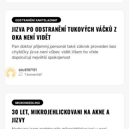
ODSTRANĚNÍ XANTELAZMAT
JIZVA PO ODSTRANĚNÍ TUKOVÝCH VÁČKŮ Z
OKA NENÍ VIDĚT
Pan doktor příjemný,personál také zákrok proveden bez
chybičky jizva není vůbec vidět.Všem ho vřele
doporučuji největší spokojenost
bilc6197151
1 komentář
MICRONEEDLING
30 LET, MIKROJEHLICKOVANI NA AKNE A
JIZVY
Nedavno jsem podstoupila mikrojehlickovani u pani