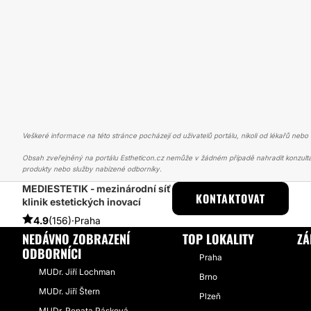
Veškeré informace na této stránce pocházejí od uživatelů portálu, nikoli od lékařů nebo s
Obsah zveřejněný na portálu Estheticon.cz nemůže v žádném případě nahradit konzulta
produkty nebo služby nabízené odborníky.
MEDIESTETIK - mezinárodní síť
ESTHETICON
PŘÍBĚHY
PŘÍBĚHY TÝKAJÍCÍ SE ZÁKROKU INJEKČNÍ
KONTAKTOVAT
klinik estetických inovací
4.9
(156)
·
Praha
NEDÁVNO ZOBRAZENÍ
TOP LOKALITY
ZÁ
ODBORNÍCI
Praha
MUDr. Jiří Lochman
Brno
MUDr. Jiří Štern
Plzeň
MUDr. Renata Pásková