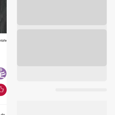
ntáře
Ě
 do