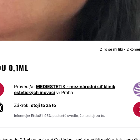
2
To se mi líbí
2 kome
INJEKČNÍ VÝPLN
U 0,1ML
Provedl/a:
MEDIESTETIK - mezinárodní síť klinik
estetických inovací
v: Praha
Zákrok:
stojí to za to
Informuje: Etela81. 95% pacientů uvedlo, že to stojí za to.
 jsem do 0,1ml po aplikaci Cc týden , mě rty přišli malé a tak jsem šla