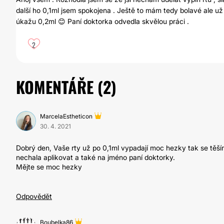
další ho 0,1ml jsem spokojena . Ještě to mám tedy bolavé ale už
úkažu 0,2ml 😊 Paní doktorka odvedla skvělou práci .
2
KOMENTÁŘE (
2
)
MarcelaEstheticon
30. 4. 2021
Dobrý den, Vaše rty už po 0,1ml vypadají moc hezky tak se těším
nechala aplikovat a také na jméno paní doktorky.
Mějte se moc hezky
Odpovědět
Boubelka86