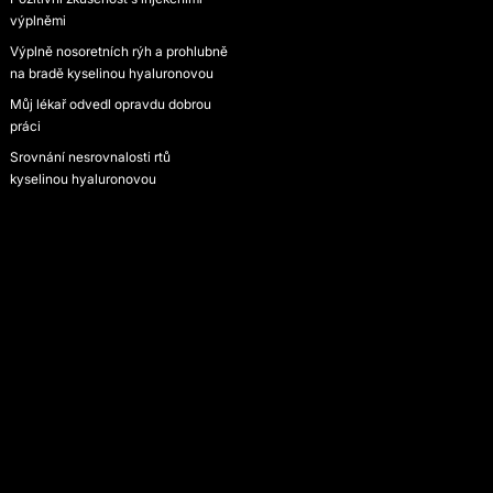
výplněmi
Výplně nosoretních rýh a prohlubně
na bradě kyselinou hyaluronovou
Můj lékař odvedl opravdu dobrou
práci
Srovnání nesrovnalosti rtů
kyselinou hyaluronovou