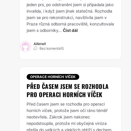
jeden prs, po odstranění jsem si připadala jako
invalida, i když jsem jinak statečná. Rozhodla
jsem se pro rekonstrukci, navštívila jsem v
Praze různá odborná pracoviště, konzultovala
jsem s odborníky...
Číst dál
AAknell
Bez komentářů
OPERACE HORNÍCH VÍČEK
PŘED ČASEM JSEM SE ROZHODLA
PRO OPERACI HORNÍCH VÍČEK
Před časem jsem se rozhodla pro operaci
horních víček, protože jsem oči ráno téměř
neotevřela. Zákrok jsem nakonec
nepodstoupila, protože mi obyčejná viróza
přešla do velkých a vleklých obtíží s dechem.