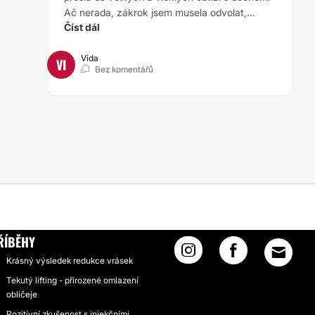
Ač nerada, zákrok jsem musela odvolat,...
Číst dál
Vida
VI
Bez komentářů
ŘÍBĚHY
Krásný výsledek redukce vrásek
Tekutý lifting - přirozené omlazení
obličeje
Pozitivní zkušenost s injekčními