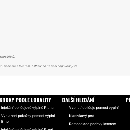
pecialistů.
ci pacienta s lékařem. Estheticon.cz není odpovědný za
 VÝPLNĚ
VÝPLŇ RTŮ KYSELINOU HYALURONOVOU 0,1ML
KROKY PODLE LOKALITY
DALŠÍ HLEDÁNÍ
P
Injekční obličejové výplně Praha
Vypnutí obličeje pomocí výplní
Vyhlazení pokožky pomocí výplní
Kladívkový prst
Brno
Remodelace pochvy laserem
Injekční obličejové výplně Plzeň