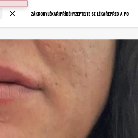
ZÁKROKY
LÉKAŘI
PŘÍBĚHY
ZEPTEJTE SE LÉKAŘE
PŘED A PO