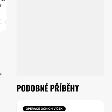
ě
2
i
PODOBNÉ PŘÍBĚHY
OPERACE OČNÍCH VÍČEK