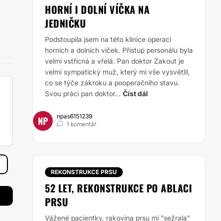
HORNÍ I DOLNÍ VÍČKA NA
JEDNIČKU
Podstoupila jsem na této klinice operaci
horních a dolních víček. Přístup personálu byla
velmi vstřícná a vřelá. Pan doktor Zakout je
velmi sympatický muž, který mi vše vysvětlil,
co se týče zákroku a pooperačního stavu.
Svou práci pan doktor...
Číst dál
npas6151239
NP
1 komentář
REKONSTRUKCE PRSU
52 LET, REKONSTRUKCE PO ABLACI
PRSU
Vážené pacientky, rakovina prsu mi "sežrala"