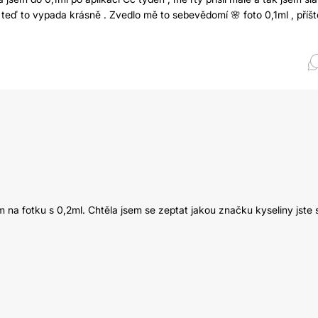
 teď to vypada krásně . Zvedlo mě to sebevědomí 🌸 foto 0,1ml , příšt
 na fotku s 0,2ml. Chtěla jsem se zeptat jakou značku kyseliny jste s