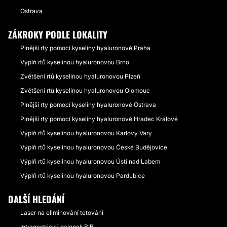
Ostrava
ZÁKROKY PODLE LOKALITY
Plnější rty pomocí kyseliny hyaluronové Praha
Výplň rtů kyselinou hyaluronovou Brno
Zvětšení rtů kyselinou hyaluronovou Plzeň
Zvětšení rtů kyselinou hyaluronovou Olomouc
Plnější rty pomocí kyseliny hyaluronové Ostrava
Plnější rty pomocí kyseliny hyaluronové Hradec Králové
Výplň rtů kyselinou hyaluronovou Karlovy Vary
Výplň rtů kyselinou hyaluronovou České Budějovice
Výplň rtů kyselinou hyaluronovou Ústí nad Labem
Výplň rtů kyselinou hyaluronovou Pardubice
DALŠÍ HLEDÁNÍ
Laser na eliminování tetování
Intragastrický balonek BIB