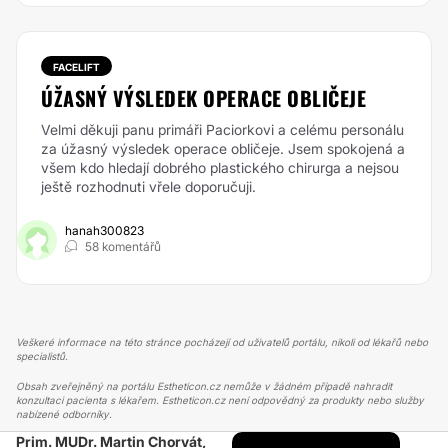
FACELIFT
ÚŽASNÝ VÝSLEDEK OPERACE OBLIČEJE
Velmi děkuji panu primáři Paciorkovi a celému personálu
za úžasný výsledek operace obličeje. Jsem spokojená a
všem kdo hledají dobrého plastického chirurga a nejsou
ještě rozhodnuti vřele doporučuji.
hanah300823
58 komentářů
Veškeré informace na této stránce pocházejí od uživatelů portálu, nikoli od lékařů nebo
specialistů.
Obsah zveřejněný na portálu Estheticon.cz nemůže v žádném případě nahradit
konzultaci pacienta s lékařem. Estheticon.cz není odpovědný za produkty nebo služby
nabízené odborníky.
Prim. MUDr. Martin Chorvát,
ESTHETICON
PŘÍBĚHY