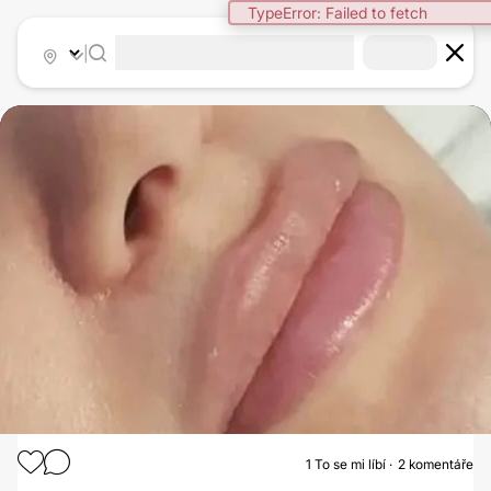
TypeError: Failed to fetch
|
1
To se mi líbí
2 komentáře
ZVĚTŠENÍ RTŮ KYSELINOU HYALURONOVOU