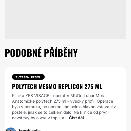
PODOBNÉ PŘÍBĚHY
ZVĚTŠENÍ PRSOU
POLYTECH MESMO REPLICON 275 ML
Klinika YES VISAGE - operater MUDr. Lubor Mrňa.
Anatomicke polytech 275 ml - vysoky profil.
Operace
byla v poradku, po operaci me bolelo hlavne vstavani z
postele, jinak se to celkem dalo.
Na klinice od prvni
navstevy bylo vse v topu, a...
Číst dál
IvanaNetolicka