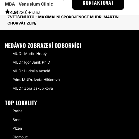
KONTAKTOVAT
MBA - Venusium Clinic
PŘÍBĚHY TÝKAJÍCÍ SE ZÁKROKU ZVĚTŠENÍ RTŮ KYSELINOU
HYALURONOVOU
4.9
(220)
·
Praha
ZVĚTŠENÍ RTŮ - MAXIMÁLNÍ SPOKOJENOST MUDR. MARTIN
CHORVÁT ZLÍN
NEDÁVNO ZOBRAZENÍ ODBORNÍCI
MUDr. Martin Hrubý
MUDr. Igor Janík Ph.D
MUDr. Ludmila Veselá
Prim. MUDr. Iveta Hilšerová
MUDr. Zora Jakubíková
TOP LOKALITY
Praha
Brno
Plzeň
Olomouc