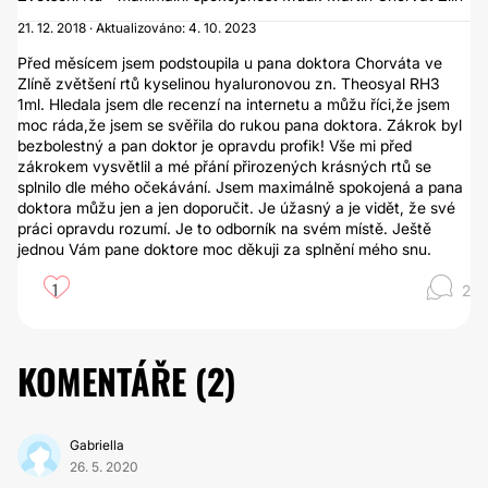
21. 12. 2018 · Aktualizováno: 4. 10. 2023
Před měsícem jsem podstoupila u pana doktora Chorváta ve
Zlíně zvětšení rtů kyselinou hyaluronovou zn. Theosyal RH3
1ml. Hledala jsem dle recenzí na internetu a můžu říci,že jsem
moc ráda,že jsem se svěřila do rukou pana doktora. Zákrok byl
bezbolestný a pan doktor je opravdu profik! Vše mi před
zákrokem vysvětlil a mé přání přirozených krásných rtů se
splnilo dle mého očekávání. Jsem maximálně spokojená a pana
doktora můžu jen a jen doporučit. Je úžasný a je vidět, že své
práci opravdu rozumí. Je to odborník na svém místě. Ještě
jednou Vám pane doktore moc děkuji za splnění mého snu.
1
2
KOMENTÁŘE (
2
)
Gabriella
26. 5. 2020