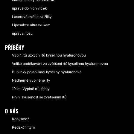
úprava dolních víček
Laserové světlo za žilky
Liposukce ultrazvukem
úprava nosu
PŘÍBĚHY
Výplň rtů úzkých rtů kyselinou hyaluronovou
Veliké poděkování za zvětšení rtů kyselinou hyaluronovou
Bublinky po aplikaci kyseliny hyaluronové
Nádherně vyplněné rty
19 let, Výplně rtů, fotky
První zkušenost se zvětšením rtů
O NÁS
Kdo jsme?
Redakční tým