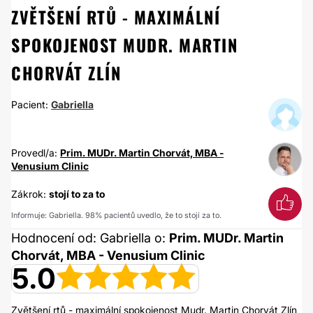
ZVĚTŠENÍ RTŮ - MAXIMÁLNÍ
SPOKOJENOST MUDR. MARTIN
CHORVÁT ZLÍN
Pacient:
Gabriella
Provedl/a:
Prim. MUDr. Martin Chorvát, MBA -
Venusium Clinic
Zákrok:
stojí to za to
Informuje: Gabriella. 98% pacientů uvedlo, že to stojí za to.
Hodnocení od: Gabriella o:
Prim. MUDr. Martin
Chorvát, MBA - Venusium Clinic
5.0
Zvětšení rtů - maximální spokojenost Mudr. Martin Chorvát Zlín