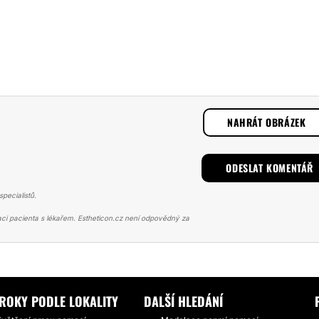
NAHRÁT OBRÁZEK
pecialistů.
ci pacienta s lékařem. Estheticon.cz není odpovědný za
Í PRSOU
SKVĚLÁ PRÁCE DOKTORA KULHÁNKA, IMPLANTÁTY 300ML
ROKY PODLE LOKALITY
DALŠÍ HLEDÁNÍ