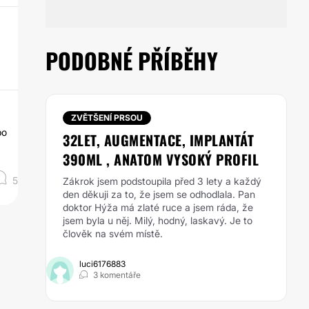
PODOBNÉ PŘÍBĚHY
ZVĚTŠENÍ PRSOU
po
32LET, AUGMENTACE, IMPLANTÁT
390ML , ANATOM VYSOKÝ PROFIL
5
Zákrok jsem podstoupila před 3 lety a každý
den děkuji za to, že jsem se odhodlala. Pan
doktor Hýža má zlaté ruce a jsem ráda, že
jsem byla u něj. Milý, hodný, laskavý. Je to
člověk na svém místě.
luci6176883
3 komentáře