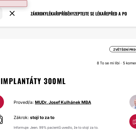
ZÁKROKY
LÉKAŘI
PŘÍBĚHY
ZEPTEJTE SE LÉKAŘE
PŘED A PO
ZVĚTŠENÍ PR
8
To se mi líbí
5 kome
 IMPLANTÁTY 300ML
Provedl/a:
MUDr. Josef Kulhánek MBA
Zákrok:
stojí to za to
Informuje: Jeen. 99% pacientů uvedlo, že to stojí za to.