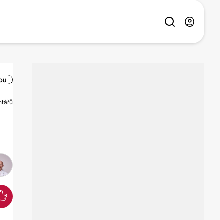
SOU
ntářů