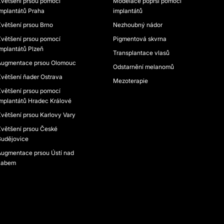
Zvětšení prsou pomocí
Modelace poprsí pomocí
implantátů Praha
implantátů
Zvětšení prsou Brno
Nezhoubný nádor
Zvětšení prsou pomocí
Pigmentová skvrna
implantátů Plzeň
Transplantace vlasů
Augmentace prsou Olomouc
Odstarnění melanomů
Zvětšení ňader Ostrava
Mezoterapie
Zvětšení prsou pomocí
implantátů Hradec Králové
Zvětšení prsou Karlovy Vary
Zvětšení prsou České
Budějovice
Augmentace prsou Ústí nad
Labem