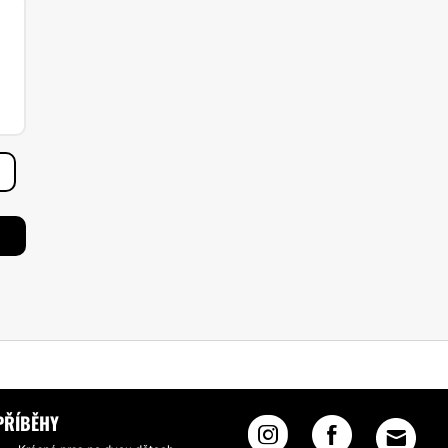
PŘÍBĚHY