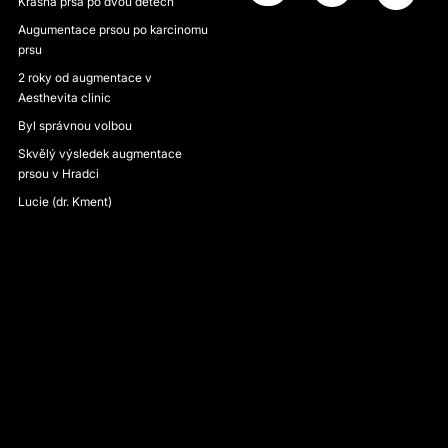
Krásná prsa po dvou dětech
Augumentace prsou po karcinomu
prsu
2 roky od augmentace v
Aesthevita clinic
Byl správnou volbou
Skvělý výsledek augmentace
prsou v Hradci
Lucie (dr. Kment)