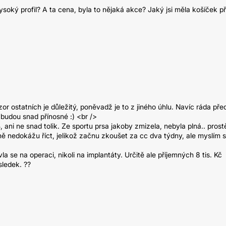
vysoký profil? A ta cena, byla to nějaká akce? Jaký jsi měla košíček p
zor ostatních je důležitý, poněvadž je to z jiného úhlu. Navíc ráda př
budou snad přínosné :) <br />
 ani ne snad tolik. Ze sportu prsa jakoby zmizela, nebyla plná.. prost
ě nedokážu říct, jelikož začnu zkoušet za cc dva týdny, ale myslím s
se na operaci, nikoli na implantáty. Určitě ale příjemných 8 tis. Kč
sledek. ??