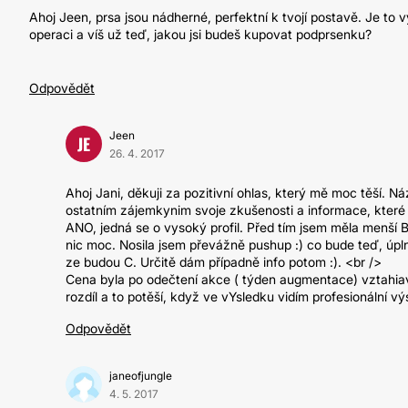
Ahoj Jeen, prsa jsou nádherné, perfektní k tvojí postavě. Je to 
operaci a víš už teď, jakou jsi budeš kupovat podprsenku?
Odpovědět
Jeen
JE
26. 4. 2017
Ahoj Jani, děkuji za pozitivní ohlas, který mě moc těší. Ná
ostatním zájemkynim svoje zkušenosti a informace, které 
ANO, jedná se o vysoký profil. Před tím jsem měla menší B,
nic moc. Nosila jsem převážně pushup :) co bude teď, úpln
ze budou C. Určitě dám případně info potom :). <br />
Cena byla po odečtení akce ( týden augmentace) vztahiavla 
rozdíl a to potěší, když ve vYsledku vidím profesionální vý
Odpovědět
janeofjungle
4. 5. 2017