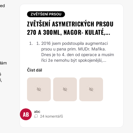
řed
ZVĚTŠENÍ PRSOU
ZVĚTŠENÍ ASYMETRICKÝCH PRSOU
270 A 300ML, NAGOR- KULATÉ,...
2016 jsem podstoupila augmentaci
prsou u pana prim. MUDr. Maříka.
Dnes je to 4. den od operace a musím
říci že nemohu být spokojenější,...
edám
Číst dál
ě
i,
abc
AB
24 komentářů