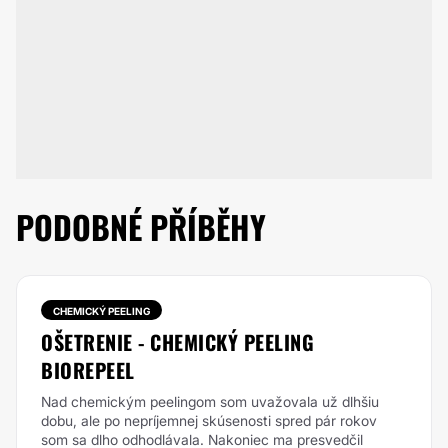
PODOBNÉ PŘÍBĚHY
CHEMICKÝ PEELING
OŠETRENIE - CHEMICKÝ PEELING
BIOREPEEL
Nad chemickým peelingom som uvažovala už dlhšiu
dobu, ale po nepríjemnej skúsenosti spred pár rokov
som sa dlho odhodlávala. Nakoniec ma presvedčil