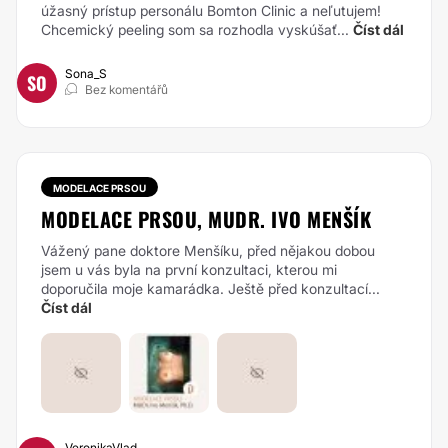
úžasný prístup personálu Bomton Clinic a neľutujem!
Chcemický peeling som sa rozhodla vyskúšať...
Číst dál
Sona_S
SO
Bez komentářů
MODELACE PRSOU
MODELACE PRSOU, MUDR. IVO MENŠÍK
Vážený pane doktore Menšíku, před nějakou dobou
jsem u vás byla na první konzultaci, kterou mi
doporučila moje kamarádka. Ještě před konzultací...
Číst dál
VeronikaVlad