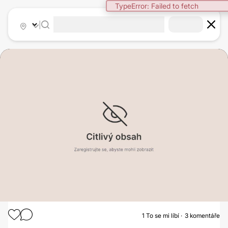
TypeError: Failed to fetch
|
1
To se mi líbí
3 komentáře
ZVĚTŠENÍ PRSOU