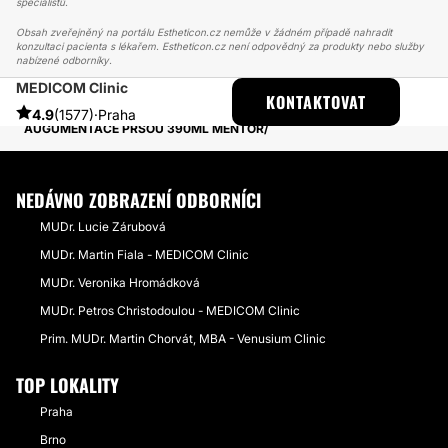
specialistů.
Obsah zveřejněný na portálu Estheticon.cz nemůže v žádném případě nahradit
konzultaci pacienta s lékařem. Estheticon.cz není odpovědný za produkty nebo služby
nabízené odborníky.
MEDICOM Clinic
ESTHETICON
PŘÍBĚHY
KONTAKTOVAT
PŘÍBĚHY TÝKAJÍCÍ SE ZÁKROKU ZVĚTŠENÍ PRSOU
4.9
(1577)
·
Praha
AUGUMENTACE PRSOU 390ML MENTOR
NEDÁVNO ZOBRAZENÍ ODBORNÍCI
MUDr. Lucie Zárubová
MUDr. Martin Fiala - MEDICOM Clinic
MUDr. Veronika Hromádková
MUDr. Petros Christodoulou - MEDICOM Clinic
Prim. MUDr. Martin Chorvát, MBA - Venusium Clinic
TOP LOKALITY
Praha
Brno