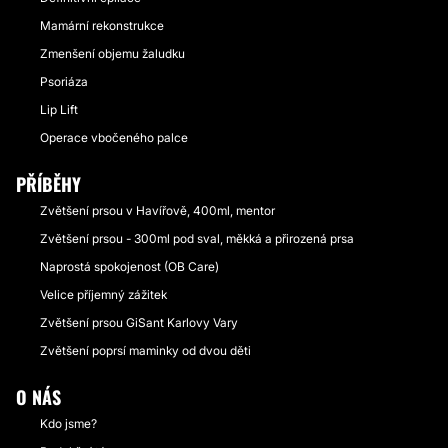
Mamární rekonstrukce
Zmenšení objemu žaludku
Psoriáza
Lip Lift
Operace vbočeného palce
PŘÍBĚHY
Zvětšení prsou v Havířově, 400ml, mentor
Zvětšení prsou - 300ml pod sval, měkká a přirozená prsa
Naprostá spokojenost (OB Care)
Velice příjemný zážitek
Zvětšení prsou GiSant Karlovy Vary
Zvětšení poprsí maminky od dvou děti
O NÁS
Kdo jsme?