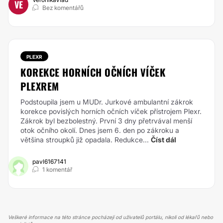
VE
Bez komentářů
PLEXR
KOREKCE HORNÍCH OČNÍCH VÍČEK
PLEXREM
Podstoupila jsem u MUDr. Jurkové ambulantní zákrok
korekce povislých horních očních víček přístrojem Plexr.
Zákrok byl bezbolestný. První 3 dny přetrvával menší
otok očního okolí. Dnes jsem 6. den po zákroku a
většina stroupků již opadala. Redukce...
Číst dál
pavl6167141
1 komentář
Veškeré informace na této stránce pocházejí od uživatelů portálu, nikoli od lékařů nebo