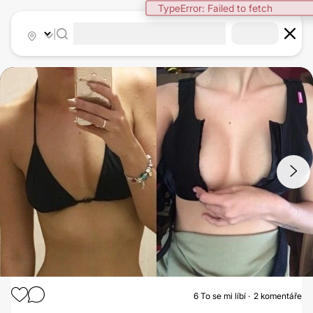
TypeError: Failed to fetch
|
1
/
2
6
To se mi líbí
2 komentáře
ZVĚTŠENÍ PRSOU