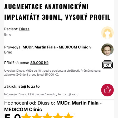
AUGMENTACE ANATOMICKÝMI
IMPLANTÁTY 300ML, VYSOKÝ PROFIL
Pacient:
Diuss
Brno
Provedl/a:
MUDr. Martin Fiala - MEDICOM Clinic
v:
Brno
Přibližná cena:
89.000 Kč
Uvedl/a: Diuss. Může se lišit podle pacienta a složitosti. Průměrná cena
zákroku: Zvětšení prsou je od 55.000 Kč.
Zákrok:
stojí to za to
Informuje: Diuss. 99% pacientů uvedlo, že to stojí za to.
Hodnocení od: Diuss o:
MUDr. Martin Fiala -
MEDICOM Clinic