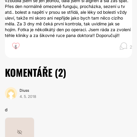
vzbudila jsem se jen jednou, dala jsem si algifen a šla zas spat.
Přes den normálně omezeně funguju, procházka, sezení u tv
atd.. bolest a napětí v prsou se střídá, ale léky od bolesti vždy
uleví, takže mi skoro ani nepřijde jako bych tam něco cizího
měla. Za 3 dny mě čeká první kontrola, tak uvidíme jak se
hojím. Fotka je několikátý den po operaci. Jsem ráda za zvolení
téhle kliniky a za šikovné ruce pana doktora!! Doporučuji!!
6
2
KOMENTÁŘE (
2
)
Diuss
4. 5. 2018
d