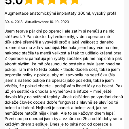
5.0
Augmentace anatomickými implantáty 300ml, vysoký profil
30. 4. 2018 · Aktualizováno: 10. 10. 2023
Jsem teprve pár dní po operaci, ale zatím si nemůžu na nic
stěžovat. ? Pan doktor byl velice milý, v den operace mě
důkladně přeměřil a vysvětlil proč a jaká velikost z daného
rozmení se mu zdá vhodnější. Nechala jsem tedy vše na něm,
nakonec stačila ta menší velikost a i tak to udělalo krásná prsa.
Z operace si pamatuju jen rychlý začátek jak mě napíchli a pak
akorát slyším, že mě přesunou do postele a byla jsem hned na
pokoji. Tam mě to teda bolelo - tlačilo docela dost, takzě jsem
poprosila holky z pokoje, aby mi zazvonily na sestřičku (šla
jsem z našeho pokoje na operaci jako poslední, takže jsem
věděla, že pokud chcete - podají vám ihned léky na bolest. Pak
už jen sestřička chodila a vyměňovala infuze + mně ještě
dávala léky na snížení teploty. Jinak další den po vyndání drenů
dokáže člověk docela dobře fungovat a hlavně se uleví od té
bolesti a tlačení. Nejhorší je spánek a bolest zad, jak se
nemůžete natočit nějak jinak. Ale to se každým dnem lepší.
První noc po operaci jsem byla vzhůru co 2h a od té doby se to
každým dnem zlepšuje. Dnes je to pátá noc od operace a