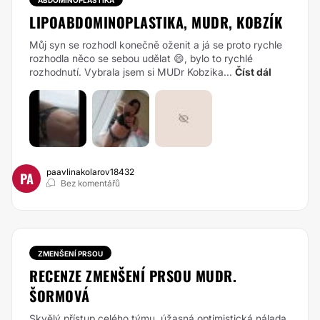
ABDOMINOPLASTIKA
LIPOABDOMINOPLASTIKA, MUDR, KOBZÍK
Můj syn se rozhodl konečně oženit a já se proto rychle
rozhodla něco se sebou udělat 😄, bylo to rychlé
rozhodnutí. Vybrala jsem si MUDr Kobzika...
Číst dál
paavlinakolarov18432
PA
Bez komentářů
ZMENŠENÍ PRSOU
RECENZE ZMENŠENÍ PRSOU MUDR.
ŠORMOVÁ
Skvělý přístup celého týmu, úžasná optimistická nálada