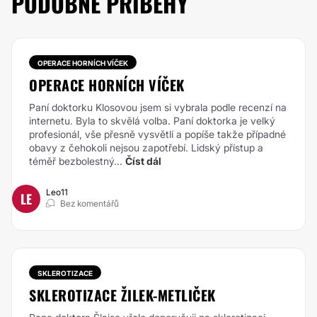
PODOBNÉ PŘÍBĚHY
OPERACE HORNÍCH VÍČEK
OPERACE HORNÍCH VÍČEK
Paní doktorku Klosovou jsem si vybrala podle recenzí na
internetu. Byla to skvělá volba. Paní doktorka je velký
profesionál, vše přesně vysvětlí a popíše takže případné
obavy z čehokoli nejsou zapotřebí. Lidský přístup a
téměř bezbolestný...
Číst dál
Leo11
LE
Bez komentářů
SKLEROTIZACE
SKLEROTIZACE ŽILEK-METLIČEK