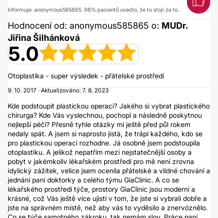
Informuje: anonymous585865. 96% pacientů uvedlo, že to stojí za to.
Hodnocení od: anonymous585865 o:
MUDr.
Jiřina Šilhánková
5.0
Otoplastika - super výsledek - přátelské prostředí
9. 10. 2017 · Aktualizováno: 7. 8. 2023
Kde podstoupit plastickou operaci? Jakého si vybrat plastického
chirurga? Kde Vás vyslechnou, pochopí a následně poskytnou
nejlepší péči? Přesně tyhle otázky mi ještě před půl rokem
nedaly spát. A jsem si naprosto jistá, že trápí každého, kdo se
pro plastickou operaci rozhodne. Já osobně jsem podstoupila
otoplastiku. A jelikož nepatřím mezi nejstatečnější osoby a
pobyt v jakémkoliv lékařském prostředí pro mě není zrovna
idylický zážitek, velice jsem ocenila přátelské a vlídné chování a
jednání paní doktorky a celého týmu GiaClinic. A co se
lékařského prostředí týče, prostory GiaClinic jsou moderní a
krásné, což Vás ještě více ujistí v tom, že jste si vybrali dobře a
jste na správném místě, než aby vás to vyděsilo a znervóznělo.
Co se týče samotného zákroku, tak nemám slov. Práce paní