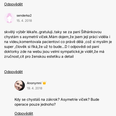
Odpovědět
senderka2
15. 4. 2018
skvělý výběr lékaře..gratuluji..taky se za paní Šilhánkovou
chystám s asymetrií víček.Mám dojem,že jsem její práci viděla i
na videu,komentovala pacientovi co právě dělá ,což si myslím je
super ,člověk si říká,že už to bude...D I odpovědi od paní
doktorky zde na webu jsou velmi sympatické,je vidět,že má
zručnost,cit pro ženskou estetiku a detail
Odpovědět
Anonymní
19. 4. 2018
Kdy se chystáš na zákrok? Asymetrie víček? Bude
operace pouze jednoho?
Odpovědět