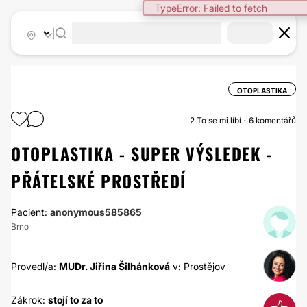
TypeError: Failed to fetch
|
OTOPLASTIKA
2
To se mi líbí
6 komentářů
OTOPLASTIKA - SUPER VÝSLEDEK -
PŘÁTELSKÉ PROSTŘEDÍ
Pacient:
anonymous585865
Brno
Provedl/a:
MUDr. Jiřina Šilhánková
v: Prostějov
Zákrok:
stojí to za to