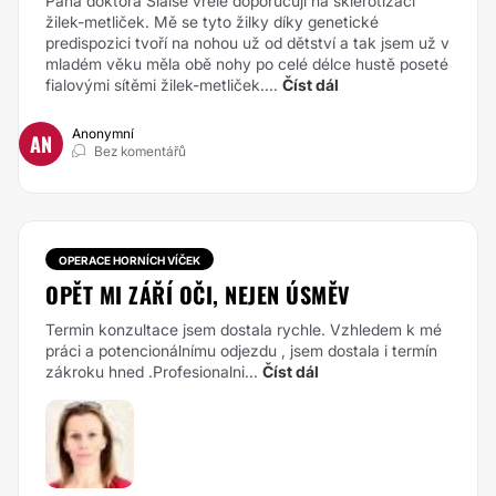
Pana doktora Šlaise vřele doporučuji na sklerotizaci
žilek-metliček. Mě se tyto žilky díky genetické
predispozici tvoří na nohou už od dětství a tak jsem už v
mladém věku měla obě nohy po celé délce hustě poseté
fialovými sítěmi žilek-metliček....
Číst dál
Anonymní
AN
Bez komentářů
OPERACE HORNÍCH VÍČEK
OPĚT MI ZÁŘÍ OČI, NEJEN ÚSMĚV
Termin konzultace jsem dostala rychle. Vzhledem k mé
práci a potencionálnímu odjezdu , jsem dostala i termín
zákroku hned .Profesionalni...
Číst dál