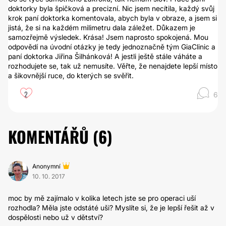
doktorky byla špičková a precizní. Nic jsem necítila, každý svůj
krok paní doktorka komentovala, abych byla v obraze, a jsem si
jistá, že si na každém milimetru dala záležet. Důkazem je
samozřejmě výsledek. Krása! Jsem naprosto spokojená. Mou
odpovědí na úvodní otázky je tedy jednoznačně tým GiaClinic a
paní doktorka Jiřina Šilhánková! A jestli ještě stále váháte a
rozhodujete se, tak už nemusíte. Věřte, že nenajdete lepší místo
a šikovnější ruce, do kterých se svěřit.
2
6
KOMENTÁŘŮ (
6
)
Anonymní
10. 10. 2017
moc by mě zajímalo v kolika letech jste se pro operaci uší
rozhodla? Měla jste odstáté uši? Myslíte si, že je lepší řešit až v
dospělosti nebo už v dětství?