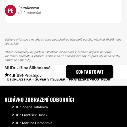
PetraRedova
PE
1 komentář
Veškeré informace na této stránce pocházejí od uživatelů portálu, nikoli od lékařů nebo
specialistů.
Obsah zveřejněný na portálu Estheticon.cz nemůže v žádném případě nahradit
konzultaci pacienta s lékařem. Estheticon.cz není odpovědný za produkty nebo služby
nabízené odborníky.
MUDr. Jiřina Šilhánková
ESTHETICON
PŘÍBĚHY
KONTAKTOVAT
PŘÍBĚHY TÝKAJÍCÍ SE ZÁKROKU OTOPLASTIKA
4.9
(69)
·
Prostějov
OTOPLASTIKA - SUPER VÝSLEDEK - PŘÁTELSKÉ PROSTŘEDÍ
NEDÁVNO ZOBRAZENÍ ODBORNÍCI
MUDr. Zdena Talábová
MUDr. František Hošek
MUDr. Martina Hamadová