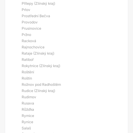
Přílepy (Zlínský kraj)
Prlov
Prostřední Bečva
Provodov
Prusinovice
Pržno
Racková
Rajnochovice
Rataje (Zlínský kraj)
Ratiboř
Rokytnice (Zlínský kraj)
Roštění
Roštín
Rožnov pod Radhoštěm
Rudice (Zlínský kraj)
Rudimov
Rusava
Růžďka
Rymice
Rynice
Salaš