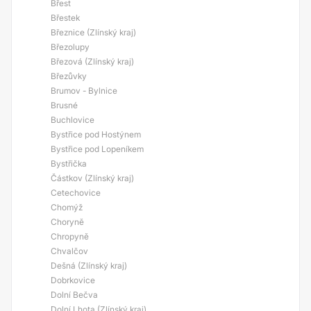
Břest
Břestek
Březnice (Zlínský kraj)
Březolupy
Březová (Zlínský kraj)
Březůvky
Brumov - Bylnice
Brusné
Buchlovice
Bystřice pod Hostýnem
Bystřice pod Lopeníkem
Bystřička
Částkov (Zlínský kraj)
Cetechovice
Chomýž
Choryně
Chropyně
Chvalčov
Dešná (Zlínský kraj)
Dobrkovice
Dolní Bečva
Dolní Lhota (Zlínský kraj)