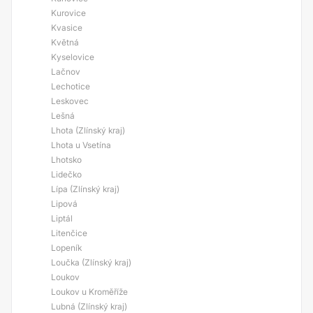
Kurovice
Kvasice
Květná
Kyselovice
Lačnov
Lechotice
Leskovec
Lešná
Lhota (Zlínský kraj)
Lhota u Vsetína
Lhotsko
Lidečko
Lípa (Zlínský kraj)
Lipová
Liptál
Litenčice
Lopeník
Loučka (Zlínský kraj)
Loukov
Loukov u Kroměříže
Lubná (Zlínský kraj)