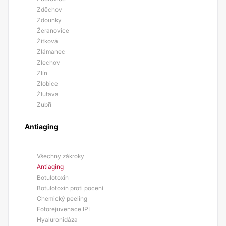
Zděchov
Zdounky
Žeranovice
Žitková
Zlámanec
Zlechov
Zlín
Zlobice
Žlutava
Zubří
Antiaging
Všechny zákroky
Antiaging
Botulotoxin
Botulotoxin proti pocení
Chemický peeling
Fotorejuvenace IPL
Hyaluronidáza