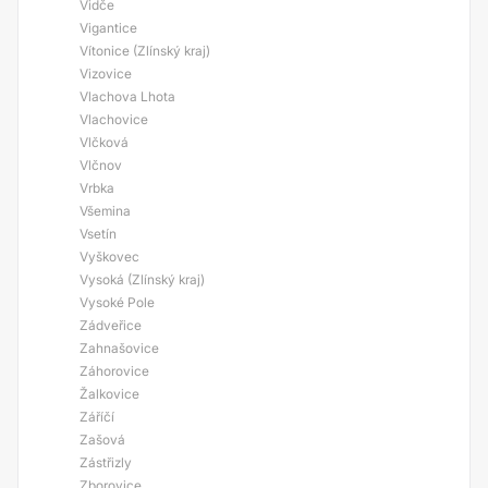
Vidče
Vigantice
Vítonice (Zlínský kraj)
Vizovice
Vlachova Lhota
Vlachovice
Vlčková
Vlčnov
Vrbka
Všemina
Vsetín
Vyškovec
Vysoká (Zlínský kraj)
Vysoké Pole
Zádveřice
Zahnašovice
Záhorovice
Žalkovice
Záříčí
Zašová
Zástřizly
Zborovice