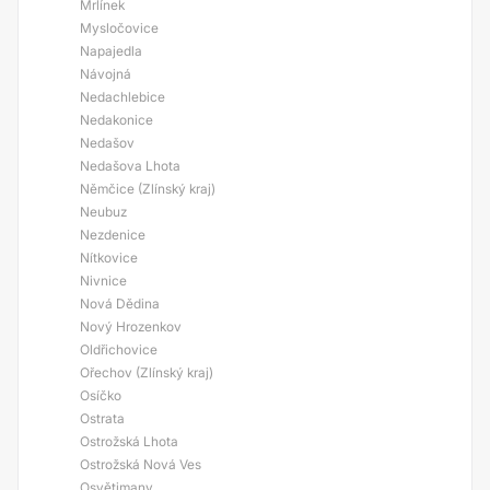
Mrlínek
Mysločovice
Napajedla
Návojná
Nedachlebice
Nedakonice
Nedašov
Nedašova Lhota
Němčice (Zlínský kraj)
Neubuz
Nezdenice
Nítkovice
Nivnice
Nová Dědina
Nový Hrozenkov
Oldřichovice
Ořechov (Zlínský kraj)
Osíčko
Ostrata
Ostrožská Lhota
Ostrožská Nová Ves
Osvětimany