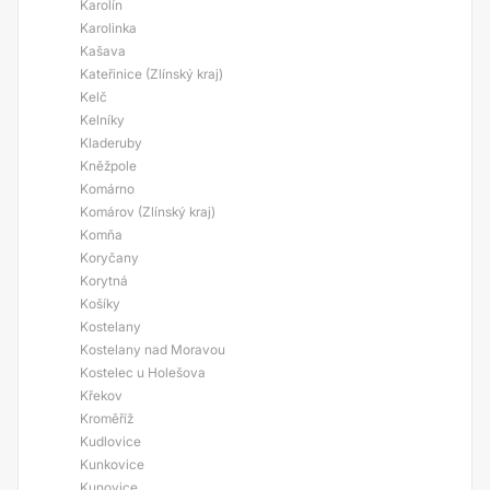
Karolín
Karolinka
Kašava
Kateřinice (Zlínský kraj)
Kelč
Kelníky
Kladeruby
Kněžpole
Komárno
Komárov (Zlínský kraj)
Komňa
Koryčany
Korytná
Košíky
Kostelany
Kostelany nad Moravou
Kostelec u Holešova
Křekov
Kroměříž
Kudlovice
Kunkovice
Kunovice