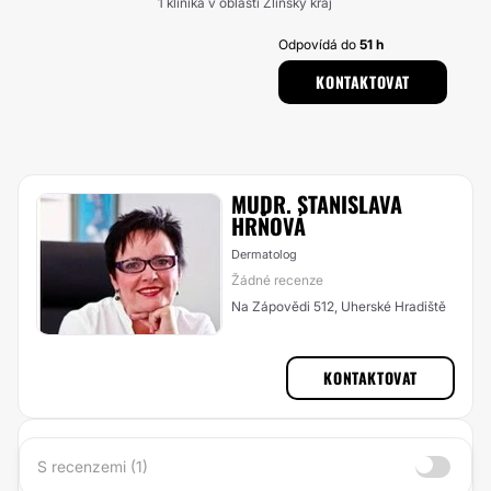
1 klinika v oblasti Zlínský kraj
Odpovídá do
51 h
KONTAKTOVAT
MUDR. STANISLAVA
HRŇOVÁ
Dermatolog
Žádné recenze
Na Zápovědi 512, Uherské Hradiště
KONTAKTOVAT
S recenzemi (1)