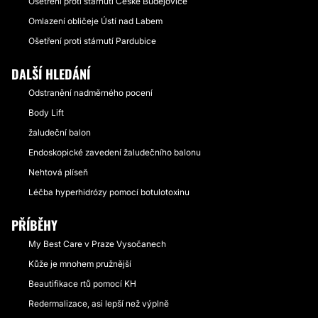
Ošetření proti stárnutí České Budějovice
Omlazení obličeje Ústí nad Labem
Ošetření proti stárnutí Pardubice
DALŠÍ HLEDÁNÍ
Odstranění nadměrného pocení
Body Lift
žaludeční balon
Endoskopické zavedení žaludečního balonu
Nehtová plíseň
Léčba hyperhidrózy pomocí botulotoxinu
PŘÍBĚHY
My Best Care v Praze Vysočanech
Kůže je mnohem pružnější
Beautifikace rtů pomocí KH
Redermalizace, asi lepší než výplně