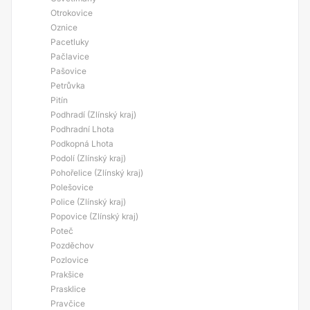
Otrokovice
Oznice
Pacetluky
Pačlavice
Pašovice
Petrůvka
Pitín
Podhradí (Zlínský kraj)
Podhradní Lhota
Podkopná Lhota
Podolí (Zlínský kraj)
Pohořelice (Zlínský kraj)
Polešovice
Police (Zlínský kraj)
Popovice (Zlínský kraj)
Poteč
Pozděchov
Pozlovice
Prakšice
Prasklice
Pravčice