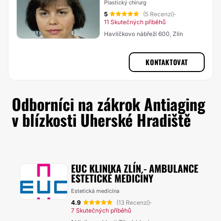
Plastický chirurg
5
(5 Recenzí)
·
11 Skutečných příběhů
Havlíčkovo nábřeží 600, Zlín
KONTAKTOVAT
Odborníci na zákrok Antiaging
v blízkosti Uherské Hradiště
EUC KLINIKA ZLÍN - AMBULANCE
ESTETICKÉ MEDICÍNY
Estetická medicína
4.9
(13 Recenzí)
·
7 Skutečných příběhů