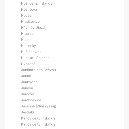
Hoštice (Zlínský kraj)
Hostišová
Hovězí
Hradčovice
Hřivínův Újezd
Hrobice
Hulín
Huslenky
Huštěnovice
Hutisko - Solanec
Hvozdná
Jablůnka nad Bečvou
Jalubí
Jankovice
Janová
Jarcová
Jarohněvice
Jasenná (Zlínský kraj)
Jestřabí
Kaňovice (Zlínský kraj)
Karlovice (Zlínský kraj)