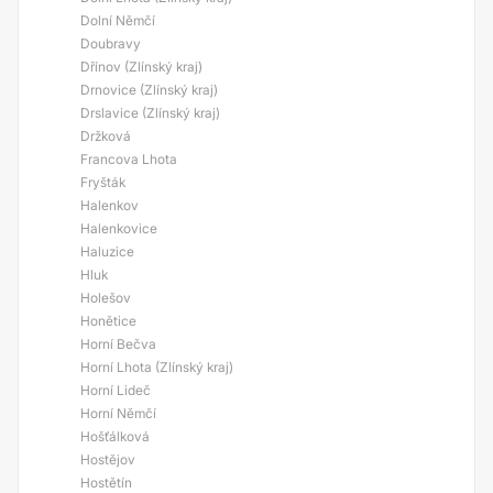
Dolní Němčí
Doubravy
Dřínov (Zlínský kraj)
Drnovice (Zlínský kraj)
Drslavice (Zlínský kraj)
Držková
Francova Lhota
Fryšták
Halenkov
Halenkovice
Haluzice
Hluk
Holešov
Honětice
Horní Bečva
Horní Lhota (Zlínský kraj)
Horní Lideč
Horní Němčí
Hošťálková
Hostějov
Hostětín