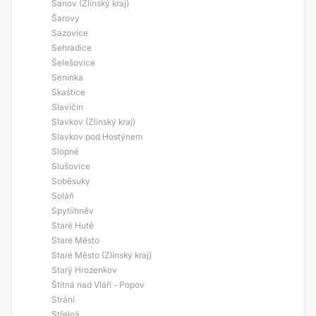
Šanov (Zlínský kraj)
Šarovy
Sazovice
Sehradice
Šelešovice
Seninka
Skaštice
Slavičín
Slavkov (Zlínský kraj)
Slavkov pod Hostýnem
Slopné
Slušovice
Soběsuky
Soláň
Spytiihněv
Staré Hutě
Staré Město
Staré Město (Zlínský kraj)
Starý Hrozenkov
Štítná nad Vláří - Popov
Strání
Střelná