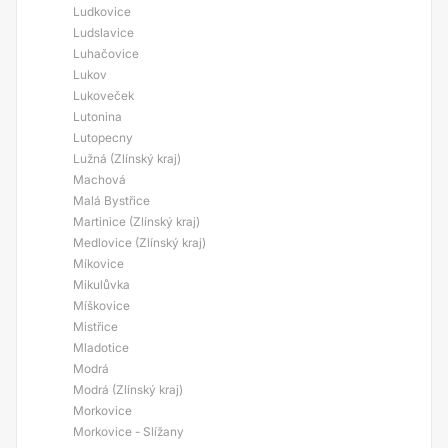
Ludkovice
Ludslavice
Luhačovice
Lukov
Lukoveček
Lutonina
Lutopecny
Lužná (Zlínský kraj)
Machová
Malá Bystřice
Martinice (Zlínský kraj)
Medlovice (Zlínský kraj)
Míkovice
Mikulůvka
Míškovice
Mistřice
Mladotice
Modrá
Modrá (Zlínský kraj)
Morkovice
Morkovice - Slížany