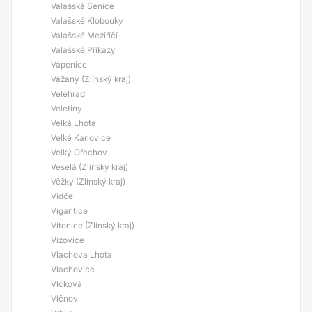
Valašská Senice
Valašské Klobouky
Valašské Meziříčí
Valašské Příkazy
Vápenice
Vážany (Zlínský kraj)
Velehrad
Veletiny
Velká Lhota
Velké Karlovice
Velký Ořechov
Veselá (Zlínský kraj)
Věžky (Zlínský kraj)
Vidče
Vigantice
Vítonice (Zlínský kraj)
Vizovice
Vlachova Lhota
Vlachovice
Vlčková
Vlčnov