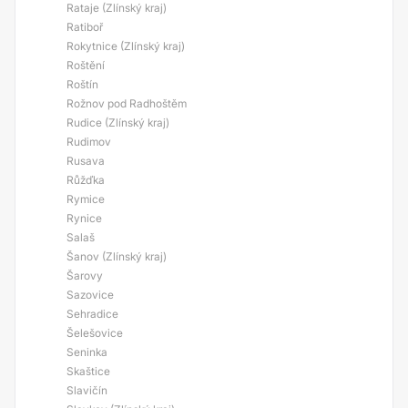
Rataje (Zlínský kraj)
Ratiboř
Rokytnice (Zlínský kraj)
Roštění
Roštín
Rožnov pod Radhoštěm
Rudice (Zlínský kraj)
Rudimov
Rusava
Růžďka
Rymice
Rynice
Salaš
Šanov (Zlínský kraj)
Šarovy
Sazovice
Sehradice
Šelešovice
Seninka
Skaštice
Slavičín