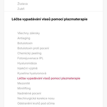
Žlutava
Zubří
Léčba vypadávání vlasů pomocí plazmaterapie
Všechny zákroky
Antiaging
Botulotoxin
Botulotoxin proti pocení
Chemický peeling
Fotorejuvenace IPL
Hyaluronidáza
Injekční výplně
Kyselina hyaluronová
Léčba vypadávání vlasů pomocí plazmaterapie
Mezonitě
Minilifting
Nadměrné pocení
Nechirurgická korekce nosu
Odstranění kruhů pod očima