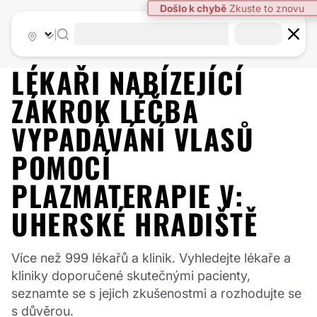
Došlo k chybě
Zkuste to znovu
|
LÉKAŘI NABÍZEJÍCÍ
ZÁKROK
LÉČBA
VYPADÁVÁNÍ VLASŮ
POMOCÍ
PLAZMATERAPIE
V:
UHERSKÉ HRADIŠTĚ
Více než 999 lékařů a klinik. Vyhledejte lékaře a
kliniky doporučené skutečnými pacienty,
seznamte se s jejich zkušenostmi a rozhodujte se
s důvěrou.