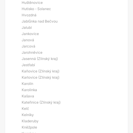
Huštěnovice
Hutisko - Solanec
Hvozdná
Jablůnka nad Bečvou
Jalubí
Jankovice
Janová
Jarcová
Jarohněvice
Jasenná (Zlínský kraj)
Jestřabí
Kaňovice (Zlínský kraj)
Karlovice (Zlínský kraj)
Karolín
Karolinka
Kašava
Kateřinice (Zlínský kraj)
Kelč
Kelníky
Kladeruby
Kněžpole