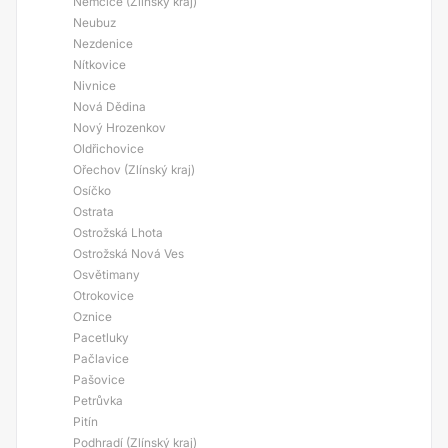
Němčice (Zlínský kraj)
Neubuz
Nezdenice
Nítkovice
Nivnice
Nová Dědina
Nový Hrozenkov
Oldřichovice
Ořechov (Zlínský kraj)
Osíčko
Ostrata
Ostrožská Lhota
Ostrožská Nová Ves
Osvětimany
Otrokovice
Oznice
Pacetluky
Pačlavice
Pašovice
Petrůvka
Pitín
Podhradí (Zlínský kraj)