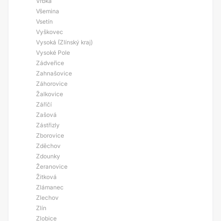
Vrbka
Všemina
Vsetín
Vyškovec
Vysoká (Zlínský kraj)
Vysoké Pole
Zádveřice
Zahnašovice
Záhorovice
Žalkovice
Záříčí
Zašová
Zástřizly
Zborovice
Zděchov
Zdounky
Žeranovice
Žitková
Zlámanec
Zlechov
Zlín
Zlobice