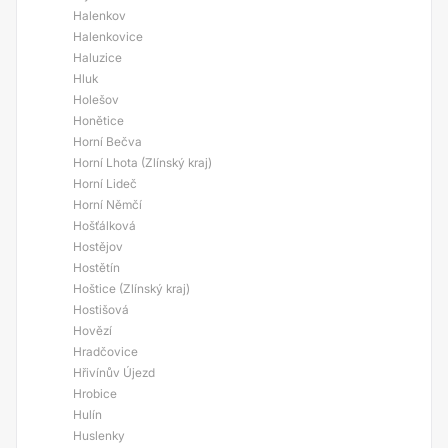
Halenkov
Halenkovice
Haluzice
Hluk
Holešov
Honětice
Horní Bečva
Horní Lhota (Zlínský kraj)
Horní Lideč
Horní Němčí
Hošťálková
Hostějov
Hostětín
Hoštice (Zlínský kraj)
Hostišová
Hovězí
Hradčovice
Hřivínův Újezd
Hrobice
Hulín
Huslenky