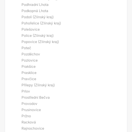
Podhradní Lhota
Podkopná Lhota
Podolí (Zlínský kraj)
Pohořelice (Zlínský kraj)
Polešovice
Police (Zlínský kraj)
Popovice (Zlínský kraj)
Poteč
Pozděchov
Pozlovice
Prakšice
Prasklice
Pravčice
Přílepy (Zlínský kraj)
Prlov
Prostřední Bečva
Provodov
Prusinovice
Pržno
Racková
Rajnochovice