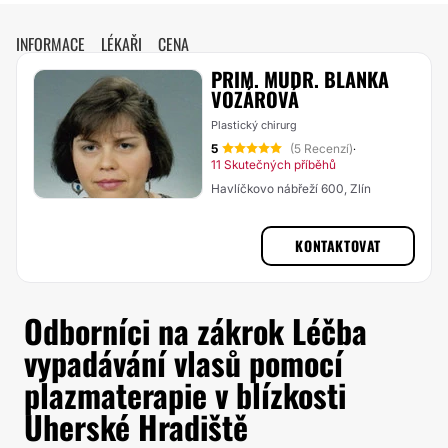
INFORMACE
LÉKAŘI
CENA
PRIM. MUDR. BLANKA
VOZÁROVÁ
Plastický chirurg
5
(5 Recenzí)
·
11 Skutečných příběhů
Havlíčkovo nábřeží 600, Zlín
KONTAKTOVAT
Odborníci na zákrok Léčba
vypadávání vlasů pomocí
plazmaterapie v blízkosti
Uherské Hradiště