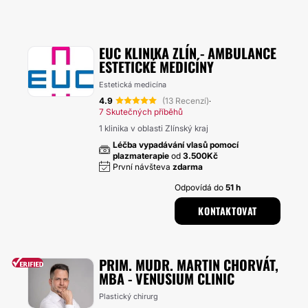
EUC KLINIKA ZLÍN - AMBULANCE
ESTETICKÉ MEDICÍNY
Estetická medicína
4.9
(13 Recenzí)
·
7 Skutečných příběhů
1 klinika v oblasti Zlínský kraj
Léčba vypadávání vlasů pomocí
plazmaterapie
od
3.500Kč
První návšteva
zdarma
Odpovídá do
51 h
KONTAKTOVAT
PRIM. MUDR. MARTIN CHORVÁT,
MBA - VENUSIUM CLINIC
Plastický chirurg