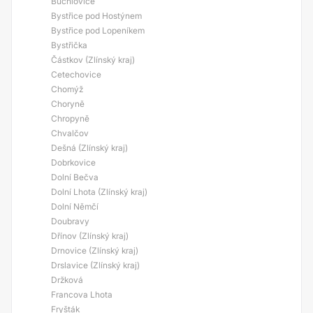
Buchlovice
Bystřice pod Hostýnem
Bystřice pod Lopeníkem
Bystřička
Částkov (Zlínský kraj)
Cetechovice
Chomýž
Choryně
Chropyně
Chvalčov
Dešná (Zlínský kraj)
Dobrkovice
Dolní Bečva
Dolní Lhota (Zlínský kraj)
Dolní Němčí
Doubravy
Dřínov (Zlínský kraj)
Drnovice (Zlínský kraj)
Drslavice (Zlínský kraj)
Držková
Francova Lhota
Fryšták