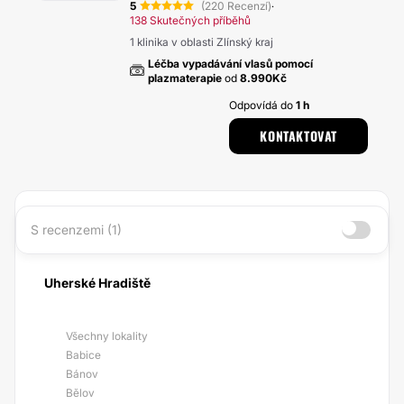
5
(220 Recenzí)
·
138 Skutečných příběhů
1 klinika v oblasti Zlínský kraj
Léčba vypadávání vlasů pomocí
plazmaterapie
od
8.990Kč
Odpovídá do
1 h
KONTAKTOVAT
S recenzemi (1)
Uherské Hradiště
Všechny lokality
Babice
Bánov
Bělov