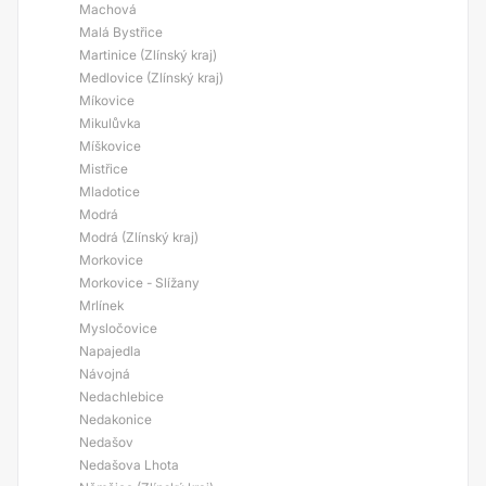
Machová
Malá Bystřice
Martinice (Zlínský kraj)
Medlovice (Zlínský kraj)
Míkovice
Mikulůvka
Míškovice
Mistřice
Mladotice
Modrá
Modrá (Zlínský kraj)
Morkovice
Morkovice - Slížany
Mrlínek
Mysločovice
Napajedla
Návojná
Nedachlebice
Nedakonice
Nedašov
Nedašova Lhota