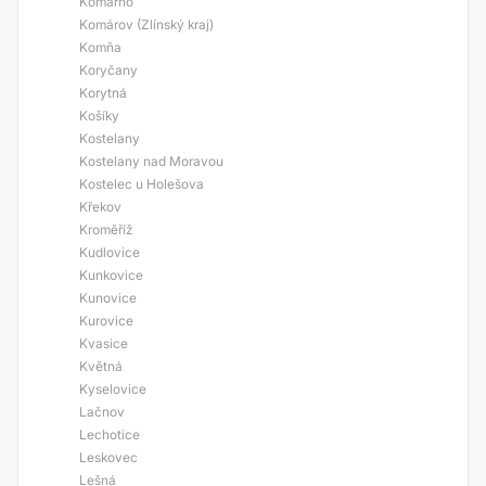
Komárno
Komárov (Zlínský kraj)
Komňa
Koryčany
Korytná
Košíky
Kostelany
Kostelany nad Moravou
Kostelec u Holešova
Křekov
Kroměříž
Kudlovice
Kunkovice
Kunovice
Kurovice
Kvasice
Květná
Kyselovice
Lačnov
Lechotice
Leskovec
Lešná