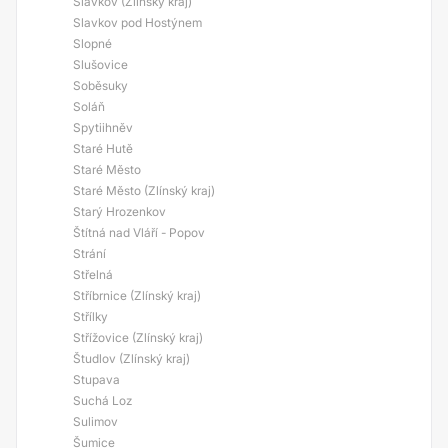
Slavkov (Zlínský kraj)
Slavkov pod Hostýnem
Slopné
Slušovice
Soběsuky
Soláň
Spytiihněv
Staré Hutě
Staré Město
Staré Město (Zlínský kraj)
Starý Hrozenkov
Štítná nad Vláří - Popov
Strání
Střelná
Stříbrnice (Zlínský kraj)
Střílky
Střížovice (Zlínský kraj)
Študlov (Zlínský kraj)
Stupava
Suchá Loz
Sulimov
Šumice