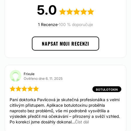
5.0
MUDr. Pavlicová
působí na Bestee Clinic v centru
Ostravy, jedné z nejmodernějších klinik na Moravě.
Klinika je vybavena špičkovou technologií a nabízí
komplexní služby díky spolupráci odborníků z různých
1 Recenze
·
100 % doporučuje
lékařských oborů. Personál je připraven pomoci s
čímkoli před, během i po zákroku. Klientům je k
dispozici i mimo ordinační hodiny, včetně kontaktu
NAPSAT MOJI RECENZI
přes sociální sítě.
Možnost videokonzultace:
Ne
Frixule
Asociace a ocenění:
Ověřeno dne 6. 11. 2025
Česká lékařská komora
BOTULOTOXIN
Zkušenost:
Paní doktorka Pavlicová je skutečná profesionálka s velmi
citlivým přístupem. Aplikace botulotoxinu proběhla
4 roky
naprosto bez problémů, vše mi podrobně vysvětlila a
výsledek předčil má očekávání – přirozený a svěží vzhled.
Poskytujeme služby v jazycích :
Po korekci jsme dosáhly dokonal...
Číst dál
Čeština