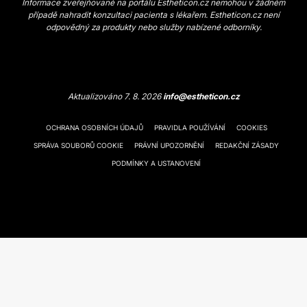
Informace zveřejňované na portálu Estheticon.cz nemohou v žádném
případě nahradit konzultaci pacienta s lékařem. Estheticon.cz není
odpovědný za produkty nebo služby nabízené odborníky.
Aktualizováno 7. 8. 2026
info@estheticon.cz
OCHRANA OSOBNÍCH ÚDAJŮ
PRAVIDLA POUŽÍVÁNÍ
COOKIES
SPRÁVA SOUBORŮ COOKIE
PRÁVNÍ UPOZORNĚNÍ
REDAKČNÍ ZÁSADY
PODMÍNKY A USTANOVENÍ