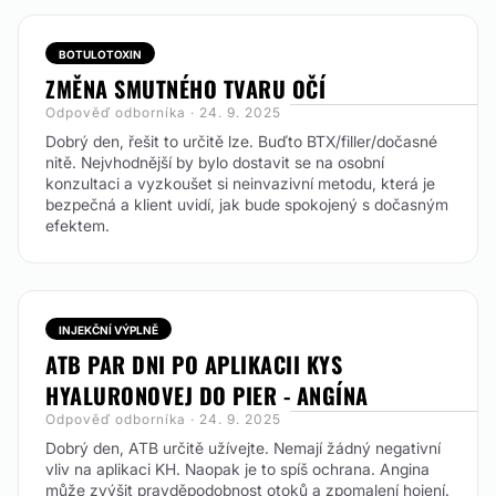
BOTULOTOXIN
ZMĚNA SMUTNÉHO TVARU OČÍ
Odpověď odborníka · 24. 9. 2025
Dobrý den, řešit to určitě lze. Buďto BTX/filler/dočasné
nitě. Nejvhodnější by bylo dostavit se na osobní
konzultaci a vyzkoušet si neinvazivní metodu, která je
bezpečná a klient uvidí, jak bude spokojený s dočasným
efektem.
INJEKČNÍ VÝPLNĚ
ATB PAR DNI PO APLIKACII KYS
HYALURONOVEJ DO PIER - ANGÍNA
Odpověď odborníka · 24. 9. 2025
Dobrý den, ATB určitě užívejte. Nemají žádný negativní
vliv na aplikaci KH. Naopak je to spíš ochrana. Angina
může zvýšit pravděpodobnost otoků a zpomalení hojení.