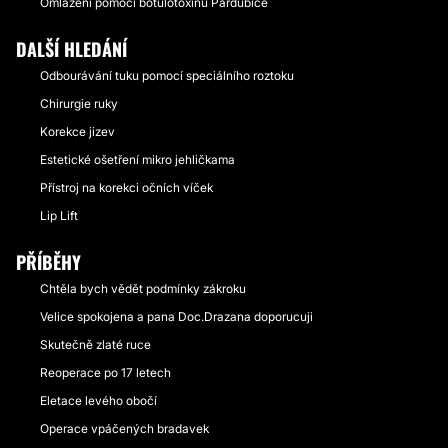
Omlazení pomocí botulotoxinu Pardubice
DALŠÍ HLEDÁNÍ
Odbourávání tuku pomocí speciálního roztoku
Chirurgie ruky
Korekce jizev
Estetické ošetření mikro jehličkama
Přístroj na korekci očních víček
Lip Lift
PŘÍBĚHY
Chtěla bych vědět podmínky zákroku
Velice spokojena a pana Doc.Drazana doporucuji
Skutečně zlaté ruce
Reoperace po 17 letech
Eletace levého obočí
Operace vpáčených bradavek