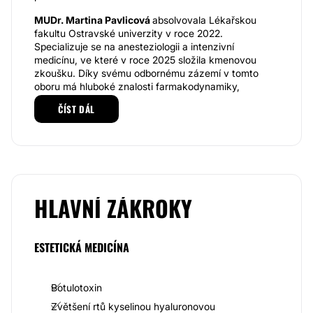
MUDr. Martina Pavlicová
absolvovala Lékařskou
fakultu Ostravské univerzity v roce 2022.
Specializuje se na anesteziologii a intenzivní
medicínu, ve které v roce 2025 složila kmenovou
zkoušku. Díky svému odbornému zázemí v tomto
oboru má hluboké znalosti farmakodynamiky,
dávkování léčiv a zvládání akutních stavů, což je
ČÍST DÁL
výraznou přidanou hodnotou při provádění
estetických zákroků.
Ve své praxi využívá analgosedaci u invazivnějších
zákroků, bezpečně podává lokální anestetika a
dokáže efektivně předcházet komplikacím jako jsou
anafylaxe, kolaps či vazovagální reakce. Je zvyklá
HLAVNÍ ZÁKROKY
pracovat s jehlami, kanylami i ultrazvukem, který se
stává zlatým standardem moderní estetické medicíny.
Zkušenosti z intenzivní medicíny navíc uplatňuje při
infuzní terapii, sledování krevních parametrů i
ESTETICKÁ MEDICÍNA
farmakologické podpoře např. při aplikaci léčiv pro
kontrolu hmotnosti.
Botulotoxin
Specializace a přístup
Zvětšení rtů kyselinou hyaluronovou