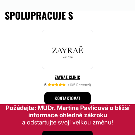
SPOLUPRACUJE S
ZAYRAĒ CLINIC
5
(105 Recenzí)
KONTAKTOVAT
Požádejte: MUDr. Martina Pavlicová o bližší
informace ohledně zákroku
a odstartujte svoji velkou změnu!