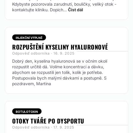
Kdybyste pozorovala zarudnutí, bouličky, veliký otok -
kontaktujte kliniku. Dopich...
Číst dál
INJEKČNÍ VÝPLNĚ
ROZPUŠTĚNÍ KYSELINY HYALURONOVÉ
Odpověď odborníka · 16. 9. 2025
Dobrý den, kyselina hyaluronová se v očním okolí
rozpustit určitě dá. Volíme koncentraci a dávku,
abychom se rozpustili jen tolik, kolik je potřeba.
Postupovala bych malými dávkami a postupně. S
pozdravem, Martina
BOTULOTOXIN
OTOKY TVÁŘE PO DYSPORTU
Odpověď odborníka · 17. 9. 2025