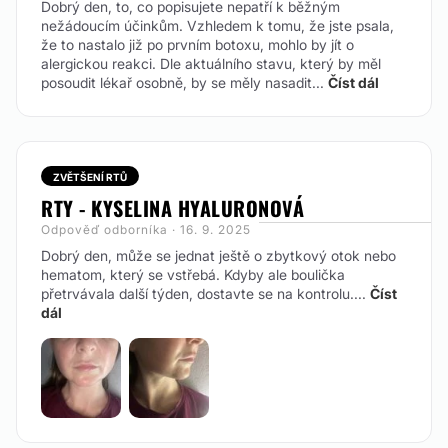
Dobrý den, to, co popisujete nepatří k běžným
nežádoucím účinkům. Vzhledem k tomu, že jste psala,
že to nastalo již po prvním botoxu, mohlo by jít o
alergickou reakci. Dle aktuálního stavu, který by měl
posoudit lékař osobně, by se měly nasadit...
Číst dál
ZVĚTŠENÍ RTŮ
RTY - KYSELINA HYALURONOVÁ
Odpověď odborníka · 16. 9. 2025
Dobrý den, může se jednat ještě o zbytkový otok nebo
hematom, který se vstřebá. Kdyby ale boulička
přetrvávala další týden, dostavte se na kontrolu....
Číst
dál