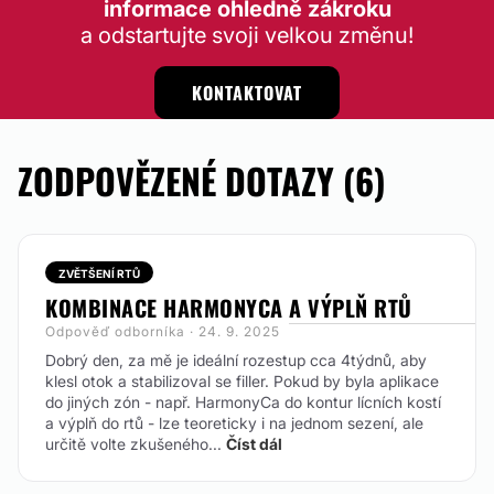
informace ohledně zákroku
a odstartujte svoji velkou změnu!
KONTAKTOVAT
ZODPOVĚZENÉ DOTAZY (6)
ZVĚTŠENÍ RTŮ
KOMBINACE HARMONYCA A VÝPLŇ RTŮ
Odpověď odborníka · 24. 9. 2025
Dobrý den, za mě je ideální rozestup cca 4týdnů, aby
klesl otok a stabilizoval se filler. Pokud by byla aplikace
do jiných zón - např. HarmonyCa do kontur lícních kostí
a výplň do rtů - lze teoreticky i na jednom sezení, ale
určitě volte zkušeného...
Číst dál