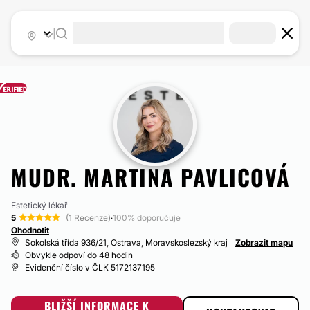
|
MUDR. MARTINA PAVLICOVÁ
Estetický lékař
5
(1 Recenze)
·
100% doporučuje
Ohodnotit
Sokolská třída 936/21, Ostrava, Moravskoslezský kraj
Zobrazit mapu
Obvykle odpoví do 48 hodin
Evidenční číslo v ČLK 5172137195
BLIŽŠÍ INFORMACE K