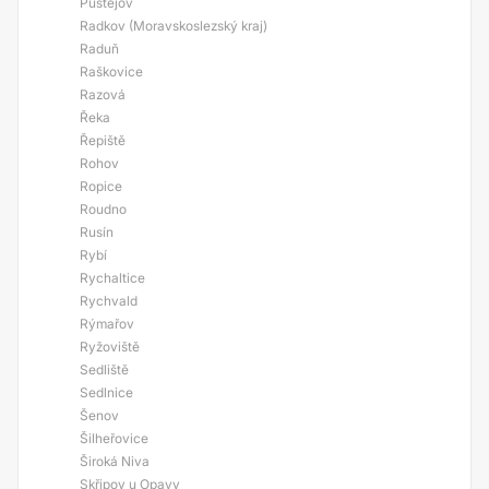
Pustějov
Radkov (Moravskoslezský kraj)
Raduň
Raškovice
Razová
Řeka
Řepiště
Rohov
Ropice
Roudno
Rusín
Rybí
Rychaltice
Rychvald
Rýmařov
Ryžoviště
Sedliště
Sedlnice
Šenov
Šilheřovice
Široká Niva
Skřipov u Opavy