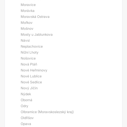
Moravice
Morávka
Moravská Ostrava
Mořkov
Mošnov
Mosty u Jablunkova
Návsí
Neplachovice
Nižní Lhoty
Nošovice
Nová Pláň
Nové Heřminovy
Nové Lublice
Nové Sedlice
Nový Jičín
Nýdek
Oborná
Odry
Olbramice (Moravskoslezský kraj)
Oldřišov
Opava