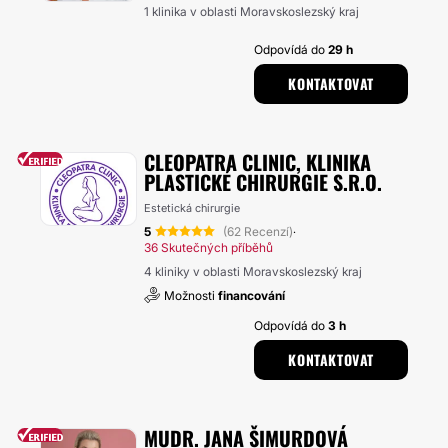
1 klinika v oblasti Moravskoslezský kraj
Odpovídá do
29 h
KONTAKTOVAT
CLEOPATRA CLINIC, KLINIKA
PLASTICKÉ CHIRURGIE S.R.O.
Estetická chirurgie
5
(62 Recenzí)
·
36 Skutečných příběhů
4 kliniky v oblasti Moravskoslezský kraj
Možnosti
financování
Odpovídá do
3 h
KONTAKTOVAT
MUDR. JANA ŠIMURDOVÁ