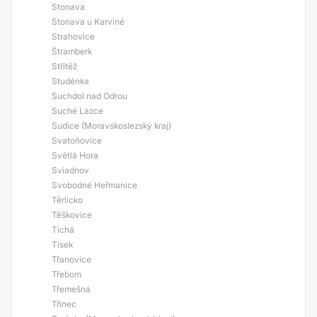
Stonava
Stonava u Karviné
Strahovice
Štramberk
Střítěž
Studénka
Suchdol nad Odrou
Suché Lazce
Sudice (Moravskoslezský kraj)
Svatoňovice
Světlá Hora
Sviadnov
Svobodné Heřmanice
Těrlicko
Těškovice
Tichá
Tísek
Třanovice
Třebom
Třemešná
Třinec