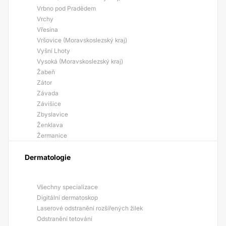
Vrbno pod Pradědem
Vrchy
Vřesina
Vršovice (Moravskoslezský kraj)
Vyšní Lhoty
Vysoká (Moravskoslezský kraj)
Žabeň
Zátor
Závada
Závišice
Zbyslavice
Ženklava
Žermanice
Dermatologie
Všechny specializace
Digitální dermatoskop
Laserové odstranění rozšířených žilek
Odstranění tetování