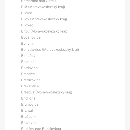
Bernartice nad Odrou
Bílá (Moravskoslezský kraj)
Bílčice
Bílov (Moravskoslezský kraj)
Bílovec
Bítov (Moravskoslezský kraj)
Bocanovice
Bohumín
Bohuslavice (Moravskoslezský kraj)
Bohušov
Bolatice
Bordovice
Brantice
Bratříkovice
Bravantice
Březová (Moravskoslezský kraj)
Břidličná
Brumovice
Bruntál
Brušperk
Bruzovice
Budišov nad Budišovkou