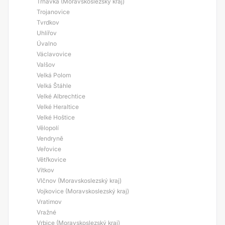
Trnávka (Moravskoslezský kraj)
Trojanovice
Tvrdkov
Uhlířov
Úvalno
Václavovice
Valšov
Velká Polom
Velká Štáhle
Velké Albrechtice
Velké Heraltice
Velké Hoštice
Vělopolí
Vendryně
Veřovice
Větřkovice
Vítkov
Vlčnov (Moravskoslezský kraj)
Vojkovice (Moravskoslezský kraj)
Vratimov
Vražné
Vrbice (Moravskoslezský kraj)