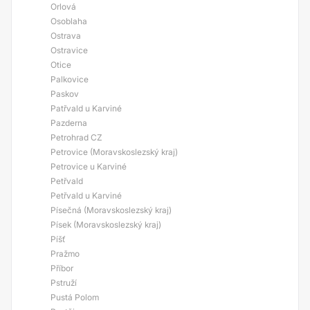
Orlová
Osoblaha
Ostrava
Ostravice
Otice
Palkovice
Paskov
Patřvald u Karviné
Pazderna
Petrohrad CZ
Petrovice (Moravskoslezský kraj)
Petrovice u Karviné
Petřvald
Petřvald u Karviné
Písečná (Moravskoslezský kraj)
Písek (Moravskoslezský kraj)
Píšť
Pražmo
Příbor
Pstruží
Pustá Polom