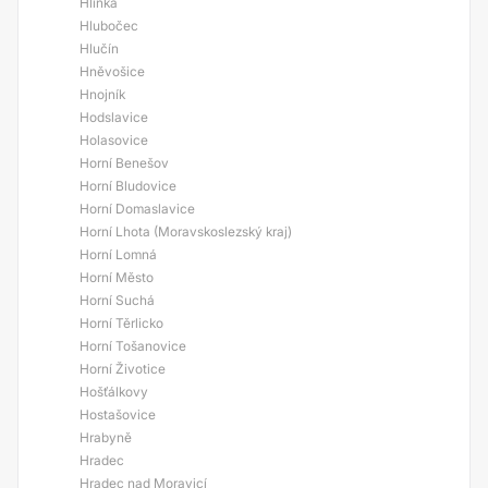
Hlinka
Hlubočec
Hlučín
Hněvošice
Hnojník
Hodslavice
Holasovice
Horní Benešov
Horní Bludovice
Horní Domaslavice
Horní Lhota (Moravskoslezský kraj)
Horní Lomná
Horní Město
Horní Suchá
Horní Těrlicko
Horní Tošanovice
Horní Životice
Hošťálkovy
Hostašovice
Hrabyně
Hradec
Hradec nad Moravicí