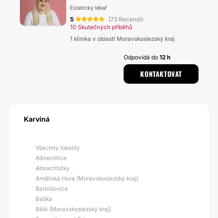
Estetický lékař
5
(73 Recenzí)
·
10 Skutečných příběhů
1 klinika v oblasti Moravskoslezský kraj
Odpovídá do
12 h
KONTAKTOVAT
Karviná
Všechny lokality
Albrechtice
Albrechtičky
Andělská Hora (Moravskoslezský kraj)
Bartošovice
Baška
Bělá (Moravskoslezský kraj)