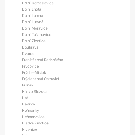
Dolní Domaslavice
Dolní Lhota
Dolní Lomná
Dolní Lutyně
Dolní Moravice
Dolní Tošanovice
Dolní Životice
Doubrava
Dvorce
Frenštát pod Radhoštěm
Fryčovice
Frýdek-Místek
Frýdlant nad Ostravicí
Fulnek
Háj ve Slezsku
Hať
Havířov
Heřmánky
Heřmanovice
Hladké Životice
Hlavnice