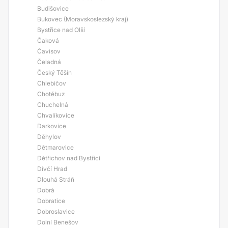
Budišovice
Bukovec (Moravskoslezský kraj)
Bystřice nad Olší
Čaková
Čavisov
Čeladná
Český Těšín
Chlebičov
Chotěbuz
Chuchelná
Chvalíkovice
Darkovice
Děhylov
Dětmarovice
Dětřichov nad Bystřicí
Dívčí Hrad
Dlouhá Stráň
Dobrá
Dobratice
Dobroslavice
Dolní Benešov