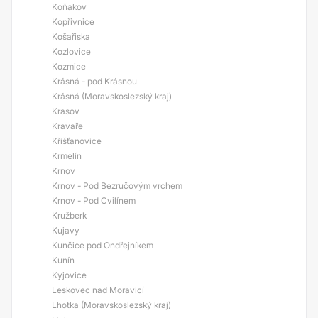
Koňakov
Kopřivnice
Košařiska
Kozlovice
Kozmice
Krásná - pod Krásnou
Krásná (Moravskoslezský kraj)
Krasov
Kravaře
Křišťanovice
Krmelín
Krnov
Krnov - Pod Bezručovým vrchem
Krnov - Pod Cvilínem
Kružberk
Kujavy
Kunčice pod Ondřejníkem
Kunín
Kyjovice
Leskovec nad Moravicí
Lhotka (Moravskoslezský kraj)