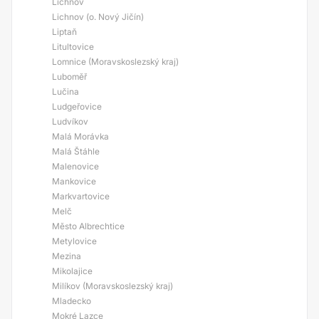
Lichnov
Lichnov (o. Nový Jičín)
Liptaň
Litultovice
Lomnice (Moravskoslezský kraj)
Luboměř
Lučina
Ludgeřovice
Ludvíkov
Malá Morávka
Malá Štáhle
Malenovice
Mankovice
Markvartovice
Melč
Město Albrechtice
Metylovice
Mezina
Mikolajice
Milíkov (Moravskoslezský kraj)
Mladecko
Mokré Lazce