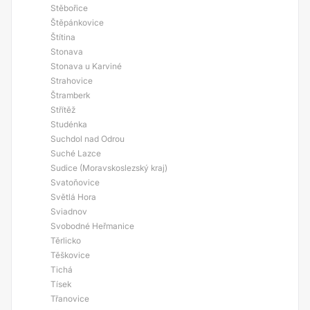
Stěbořice
Štěpánkovice
Štítina
Stonava
Stonava u Karviné
Strahovice
Štramberk
Střítěž
Studénka
Suchdol nad Odrou
Suché Lazce
Sudice (Moravskoslezský kraj)
Svatoňovice
Světlá Hora
Sviadnov
Svobodné Heřmanice
Těrlicko
Těškovice
Tichá
Tísek
Třanovice