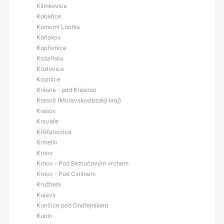
Klimkovice
Kobeřice
Komorní Lhotka
Koňakov
Kopřivnice
Košařiska
Kozlovice
Kozmice
Krásná - pod Krásnou
Krásná (Moravskoslezský kraj)
Krasov
Kravaře
Křišťanovice
Krmelín
Krnov
Krnov - Pod Bezručovým vrchem
Krnov - Pod Cvilínem
Kružberk
Kujavy
Kunčice pod Ondřejníkem
Kunín