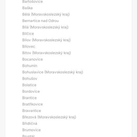
Bartošovice
Baška
Bělá (Moravskoslezský kraj)
Bernartice nad Odrou
Bílá (Moravskoslezský kraj)
Bílčice
Bílov (Moravskoslezský kraj)
Bílovec
Bítov (Moravskoslezský kraj)
Bocanovice
Bohumín
Bohuslavice (Moravskoslezský kraj)
Bohušov
Bolatice
Bordovice
Brantice
Bratříkovice
Bravantice
Březová (Moravskoslezský kraj)
Břidličná
Brumovice
Bruntál