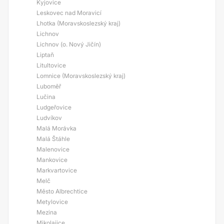
Kyjovice
Leskovec nad Moravicí
Lhotka (Moravskoslezský kraj)
Lichnov
Lichnov (o. Nový Jičín)
Liptaň
Litultovice
Lomnice (Moravskoslezský kraj)
Luboměř
Lučina
Ludgeřovice
Ludvíkov
Malá Morávka
Malá Štáhle
Malenovice
Mankovice
Markvartovice
Melč
Město Albrechtice
Metylovice
Mezina
Mikolajice