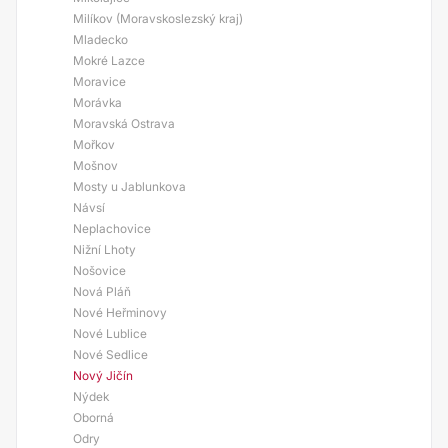
Milíkov (Moravskoslezský kraj)
Mladecko
Mokré Lazce
Moravice
Morávka
Moravská Ostrava
Mořkov
Mošnov
Mosty u Jablunkova
Návsí
Neplachovice
Nižní Lhoty
Nošovice
Nová Pláň
Nové Heřminovy
Nové Lublice
Nové Sedlice
Nový Jičín
Nýdek
Oborná
Odry