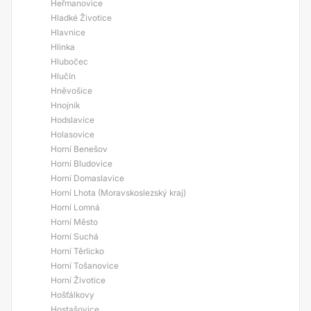
Heřmanovice
Hladké Životice
Hlavnice
Hlinka
Hlubočec
Hlučín
Hněvošice
Hnojník
Hodslavice
Holasovice
Horní Benešov
Horní Bludovice
Horní Domaslavice
Horní Lhota (Moravskoslezský kraj)
Horní Lomná
Horní Město
Horní Suchá
Horní Těrlicko
Horní Tošanovice
Horní Životice
Hošťálkovy
Hostašovice