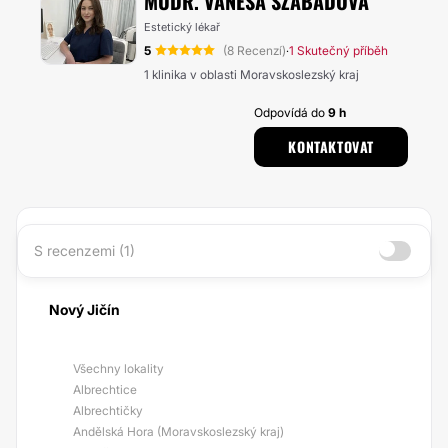
MUDR. VANESA SZABADOVA
Estetický lékař
5
(8 Recenzí)
1 Skutečný příběh
·
1 klinika v oblasti Moravskoslezský kraj
Odpovídá do
9 h
KONTAKTOVAT
S recenzemi (1)
Nový Jičín
Všechny lokality
Albrechtice
Albrechtičky
Andělská Hora (Moravskoslezský kraj)