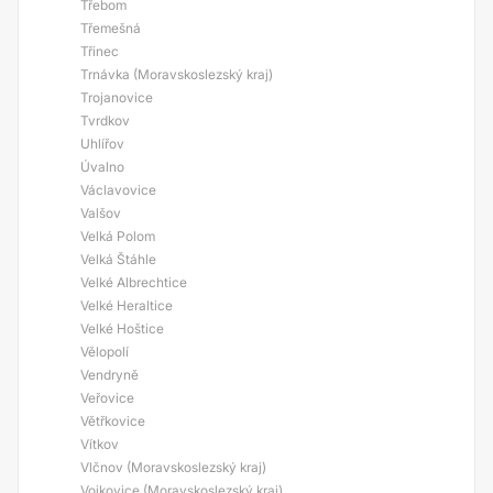
Třebom
Třemešná
Třinec
Trnávka (Moravskoslezský kraj)
Trojanovice
Tvrdkov
Uhlířov
Úvalno
Václavovice
Valšov
Velká Polom
Velká Štáhle
Velké Albrechtice
Velké Heraltice
Velké Hoštice
Vělopolí
Vendryně
Veřovice
Větřkovice
Vítkov
Vlčnov (Moravskoslezský kraj)
Vojkovice (Moravskoslezský kraj)