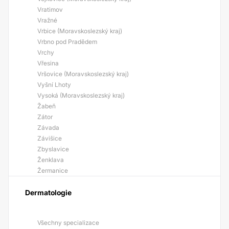
Vratimov
Vražné
Vrbice (Moravskoslezský kraj)
Vrbno pod Pradědem
Vrchy
Vřesina
Vršovice (Moravskoslezský kraj)
Vyšní Lhoty
Vysoká (Moravskoslezský kraj)
Žabeň
Zátor
Závada
Závišice
Zbyslavice
Ženklava
Žermanice
Dermatologie
Všechny specializace