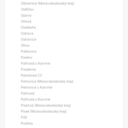
Olbramice (Moravskoslezský kraj)
Oldřišov
Opava
Orlová
Osoblaha
Ostrava
Ostravice
Otice
Palkovice
Paskov
Patřvald u Karviné
Pazderna
Petrohrad CZ
Petrovice (Moravskoslezský kraj)
Petrovice u Karviné
Petřvald
Petřvald u Karviné
Písečná (Moravskoslezský kraj)
Písek (Moravskoslezský kraj)
Píšť
Pražmo