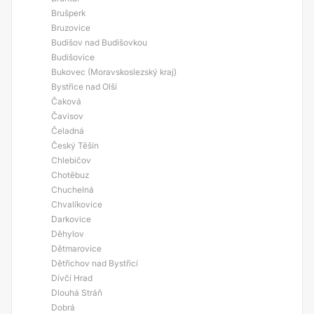
Brušperk
Bruzovice
Budišov nad Budišovkou
Budišovice
Bukovec (Moravskoslezský kraj)
Bystřice nad Olší
Čaková
Čavisov
Čeladná
Český Těšín
Chlebičov
Chotěbuz
Chuchelná
Chvalíkovice
Darkovice
Děhylov
Dětmarovice
Dětřichov nad Bystřicí
Dívčí Hrad
Dlouhá Stráň
Dobrá