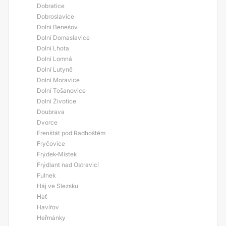
Dobratice
Dobroslavice
Dolní Benešov
Dolní Domaslavice
Dolní Lhota
Dolní Lomná
Dolní Lutyně
Dolní Moravice
Dolní Tošanovice
Dolní Životice
Doubrava
Dvorce
Frenštát pod Radhoštěm
Fryčovice
Frýdek-Místek
Frýdlant nad Ostravicí
Fulnek
Háj ve Slezsku
Hať
Havířov
Heřmánky