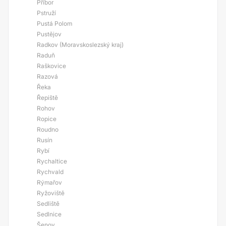
Příbor
Pstruží
Pustá Polom
Pustějov
Radkov (Moravskoslezský kraj)
Raduň
Raškovice
Razová
Řeka
Řepiště
Rohov
Ropice
Roudno
Rusín
Rybí
Rychaltice
Rychvald
Rýmařov
Ryžoviště
Sedliště
Sedlnice
Šenov