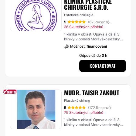
KLINIKA PLASTICKÉ
CHIRURGIE S.R.O.
Estetická chirurgie
5
(62 Recenzí)
·
36 Skutečných příběhů
1 klinika v oblasti Opava a další 3
kliniky v oblasti Moravskoslezský
kraj
Možnosti
financování
Odpovídá do
3 h
KONTAKTOVAT
MUDR. TAISIR ZAKOUT
Plastický chirurg
5
(172 Recenzí)
·
75 Skutečných příběhů
1 klinika v oblasti Opava a další 3
kliniky v oblasti Moravskoslezský
kraj