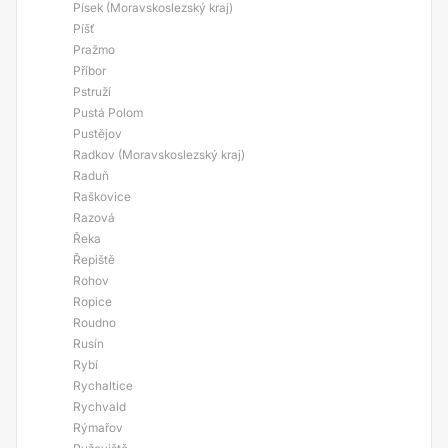
Písek (Moravskoslezský kraj)
Píšť
Pražmo
Příbor
Pstruží
Pustá Polom
Pustějov
Radkov (Moravskoslezský kraj)
Raduň
Raškovice
Razová
Řeka
Řepiště
Rohov
Ropice
Roudno
Rusín
Rybí
Rychaltice
Rychvald
Rýmařov