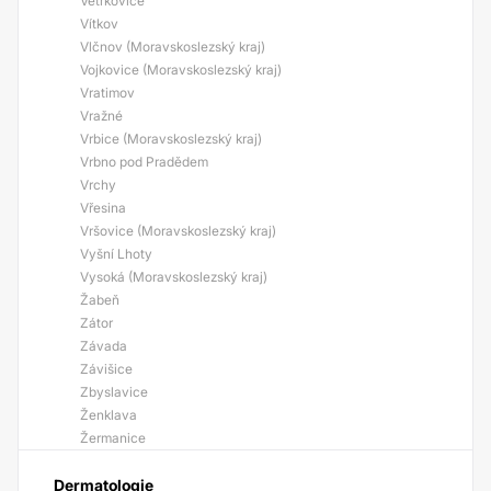
Větřkovice
Vítkov
Vlčnov (Moravskoslezský kraj)
Vojkovice (Moravskoslezský kraj)
Vratimov
Vražné
Vrbice (Moravskoslezský kraj)
Vrbno pod Pradědem
Vrchy
Vřesina
Vršovice (Moravskoslezský kraj)
Vyšní Lhoty
Vysoká (Moravskoslezský kraj)
Žabeň
Zátor
Závada
Závišice
Zbyslavice
Ženklava
Žermanice
Dermatologie