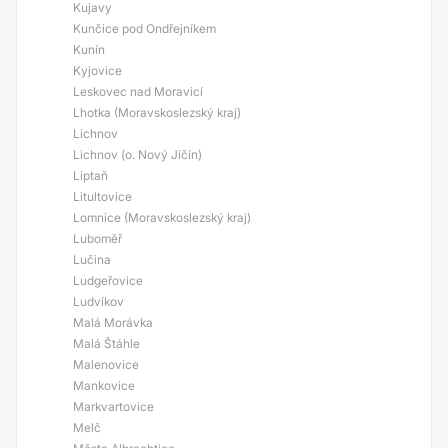
Kujavy
Kunčice pod Ondřejníkem
Kunín
Kyjovice
Leskovec nad Moravicí
Lhotka (Moravskoslezský kraj)
Lichnov
Lichnov (o. Nový Jičín)
Liptaň
Litultovice
Lomnice (Moravskoslezský kraj)
Luboměř
Lučina
Ludgeřovice
Ludvíkov
Malá Morávka
Malá Štáhle
Malenovice
Mankovice
Markvartovice
Melč