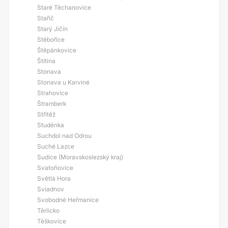
Staré Těchanovice
Stařič
Starý Jičín
Stěbořice
Štěpánkovice
Štítina
Stonava
Stonava u Karviné
Strahovice
Štramberk
Střítěž
Studénka
Suchdol nad Odrou
Suché Lazce
Sudice (Moravskoslezský kraj)
Svatoňovice
Světlá Hora
Sviadnov
Svobodné Heřmanice
Těrlicko
Těškovice