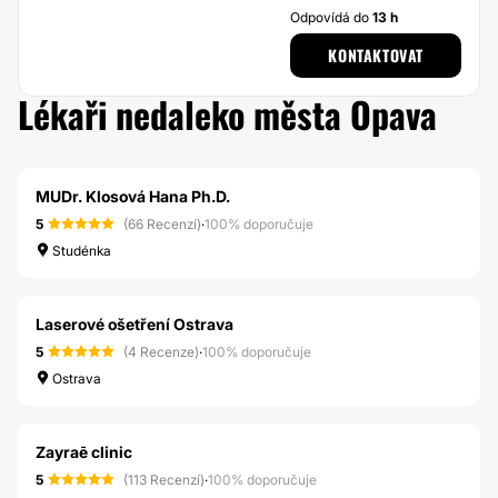
Odpovídá do
13 h
KONTAKTOVAT
Lékaři nedaleko města Opava
MUDr. Klosová Hana Ph.D.
5
(66 Recenzí)
·
100% doporučuje
Studénka
Laserové ošetření Ostrava
5
(4 Recenze)
·
100% doporučuje
Ostrava
Zayraē clinic
5
(113 Recenzí)
·
100% doporučuje