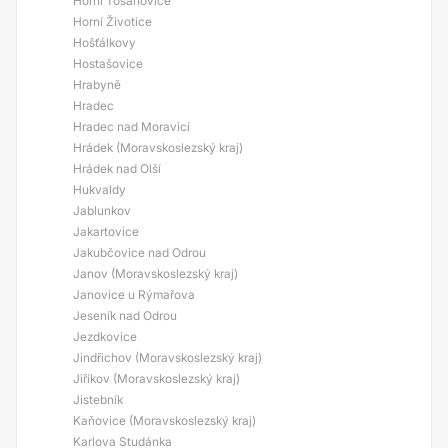
Horní Tošanovice
Horní Životice
Hošťálkovy
Hostašovice
Hrabyně
Hradec
Hradec nad Moravicí
Hrádek (Moravskoslezský kraj)
Hrádek nad Olší
Hukvaldy
Jablunkov
Jakartovice
Jakubčovice nad Odrou
Janov (Moravskoslezský kraj)
Janovice u Rýmařova
Jeseník nad Odrou
Jezdkovice
Jindřichov (Moravskoslezský kraj)
Jiříkov (Moravskoslezský kraj)
Jistebník
Kaňovice (Moravskoslezský kraj)
Karlova Studánka