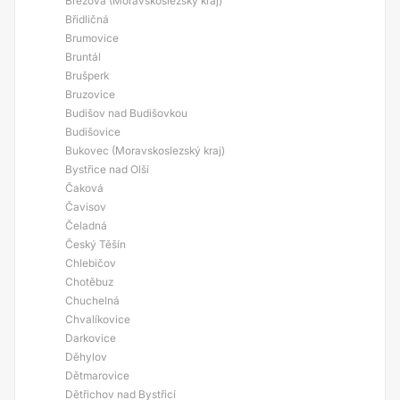
Březová (Moravskoslezský kraj)
Břidličná
Brumovice
Bruntál
Brušperk
Bruzovice
Budišov nad Budišovkou
Budišovice
Bukovec (Moravskoslezský kraj)
Bystřice nad Olší
Čaková
Čavisov
Čeladná
Český Těšín
Chlebičov
Chotěbuz
Chuchelná
Chvalíkovice
Darkovice
Děhylov
Dětmarovice
Dětřichov nad Bystřicí