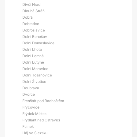
Dívčí Hrad
Dlouhá Stráň
Dobrá
Dobratice
Dobroslavice
Dolní Benešov
Dolní Domaslavice
Dolní Lhota
Dolní Lomná
Dolní Lutyně
Dolní Moravice
Dolní Tošanovice
Dolní Životice
Doubrava
Dvorce
Frenštát pod Radhoštěm
Fryčovice
Frýdek-Místek
Frýdlant nad Ostravicí
Fulnek
Háj ve Slezsku