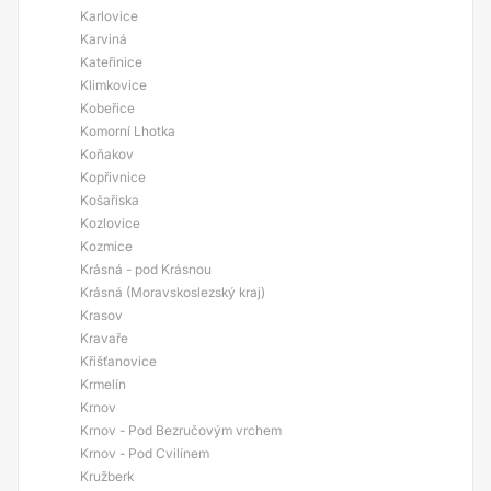
Karlovice
Karviná
Kateřinice
Klimkovice
Kobeřice
Komorní Lhotka
Koňakov
Kopřivnice
Košařiska
Kozlovice
Kozmice
Krásná - pod Krásnou
Krásná (Moravskoslezský kraj)
Krasov
Kravaře
Křišťanovice
Krmelín
Krnov
Krnov - Pod Bezručovým vrchem
Krnov - Pod Cvilínem
Kružberk