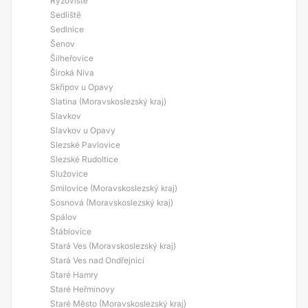
Ryžoviště
Sedliště
Sedlnice
Šenov
Šilheřovice
Široká Niva
Skřipov u Opavy
Slatina (Moravskoslezský kraj)
Slavkov
Slavkov u Opavy
Slezské Pavlovice
Slezské Rudoltice
Služovice
Smilovice (Moravskoslezský kraj)
Sosnová (Moravskoslezský kraj)
Spálov
Štáblovice
Stará Ves (Moravskoslezský kraj)
Stará Ves nad Ondřejnicí
Staré Hamry
Staré Heřminovy
Staré Město (Moravskoslezský kraj)