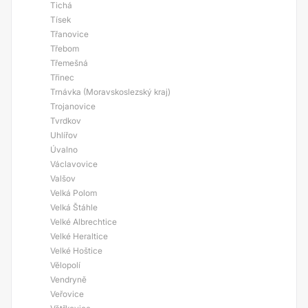
Tichá
Tísek
Třanovice
Třebom
Třemešná
Třinec
Trnávka (Moravskoslezský kraj)
Trojanovice
Tvrdkov
Uhlířov
Úvalno
Václavovice
Valšov
Velká Polom
Velká Štáhle
Velké Albrechtice
Velké Heraltice
Velké Hoštice
Vělopolí
Vendryně
Veřovice