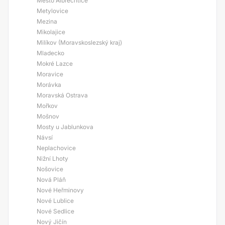
Město Albrechtice
Metylovice
Mezina
Mikolajice
Milíkov (Moravskoslezský kraj)
Mladecko
Mokré Lazce
Moravice
Morávka
Moravská Ostrava
Mořkov
Mošnov
Mosty u Jablunkova
Návsí
Neplachovice
Nižní Lhoty
Nošovice
Nová Pláň
Nové Heřminovy
Nové Lublice
Nové Sedlice
Nový Jičín