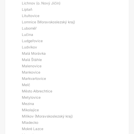
Lichnov (o. Nový Jičín)
Liptaň
Litultovice
Lomnice (Moravskoslezský kraj)
Luboměř
Lučina
Ludgeřovice
Ludvíkov
Malá Morávka
Malá Štáhle
Malenovice
Mankovice
Markvartovice
Melč
Město Albrechtice
Metylovice
Mezina
Mikolajice
Milíkov (Moravskoslezský kraj)
Mladecko
Mokré Lazce