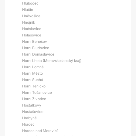
Hlubočec
Hlučín
Hněvošice
Hnojník
Hodslavice
Holasovice
Horní Benešov
Horní Bludovice
Horní Domaslavice
Horní Lhota (Moravskoslezský kraj)
Horní Lomná
Horní Město
Horní Suchá
Horní Těrlicko
Horní Tošanovice
Horní Životice
Hošťálkovy
Hostašovice
Hrabyně
Hradec
Hradec nad Moravicí