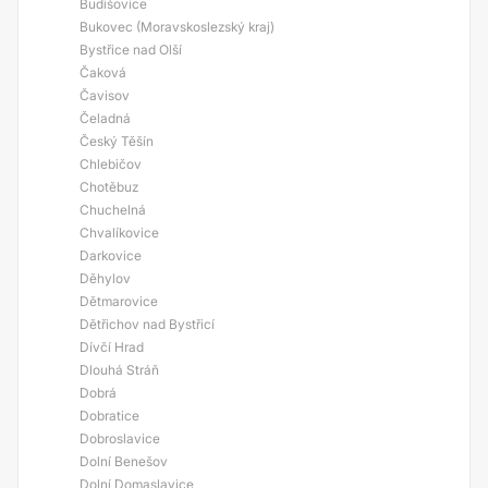
Budišovice
Bukovec (Moravskoslezský kraj)
Bystřice nad Olší
Čaková
Čavisov
Čeladná
Český Těšín
Chlebičov
Chotěbuz
Chuchelná
Chvalíkovice
Darkovice
Děhylov
Dětmarovice
Dětřichov nad Bystřicí
Dívčí Hrad
Dlouhá Stráň
Dobrá
Dobratice
Dobroslavice
Dolní Benešov
Dolní Domaslavice