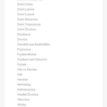
Dolní Lhota
Dolní Lomná
Dolní Lutyně
Dolní Moravice
Dolní Tošanovice
Dolní Životice
Doubrava
Dvorce
Frenštát pod Radhoštěm
Fryčovice
Frýdek-Místek
Frýdlant nad Ostravicí
Fulnek
Háj ve Slezsku
Hať
Havířov
Heřmánky
Heřmanovice
Hladké Životice
Hlavnice
Hlinka