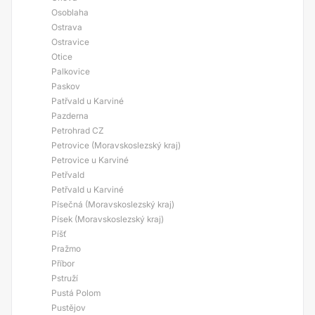
Osoblaha
Ostrava
Ostravice
Otice
Palkovice
Paskov
Patřvald u Karviné
Pazderna
Petrohrad CZ
Petrovice (Moravskoslezský kraj)
Petrovice u Karviné
Petřvald
Petřvald u Karviné
Písečná (Moravskoslezský kraj)
Písek (Moravskoslezský kraj)
Píšť
Pražmo
Příbor
Pstruží
Pustá Polom
Pustějov