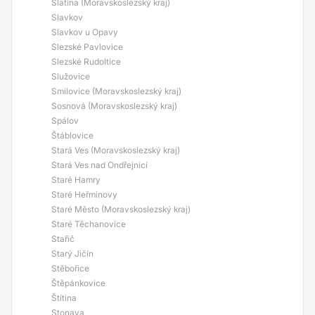
Slatina (Moravskoslezský kraj)
Slavkov
Slavkov u Opavy
Slezské Pavlovice
Slezské Rudoltice
Služovice
Smilovice (Moravskoslezský kraj)
Sosnová (Moravskoslezský kraj)
Spálov
Štáblovice
Stará Ves (Moravskoslezský kraj)
Stará Ves nad Ondřejnicí
Staré Hamry
Staré Heřminovy
Staré Město (Moravskoslezský kraj)
Staré Těchanovice
Stařič
Starý Jičín
Stěbořice
Štěpánkovice
Štítina
Stonava