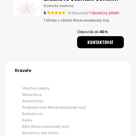
Estetická medicína
5
(4 Recenze)
1 Skutečný příběh
·
1 klinika v oblasti Moravskoslezský kraj
Odpovídá do
40 h
KONTAKTOVAT
Kravaře
Všechny lokality
Albrechtice
Albrechtičky
Andělská Hora (Moravskoslezský kraj)
Bartošovice
Baška
Bělá (Moravskoslezský kraj)
Bernartice nad Odrou