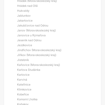
Hrádek (Moravskoslezský kraj)
Hrádek nad Olší
Hukvaldy
Jablunkov
Jakartovice
Jakubčovice nad Odrou
Janov (Moravskoslezský kraj)
Janovice u Rýmařova
Jeseník nad Odrou
Jezdkovice
Jindřichov (Moravskoslezský kraj)
Jiříkov (Moravskoslezský kraj)
Jistebník
Kaňovice (Moravskoslezský kraj)
Karlova Studánka
Karlovice
Karviná
Kateřinice
Klimkovice
Kobeřice
Komorní Lhotka
Koňakov