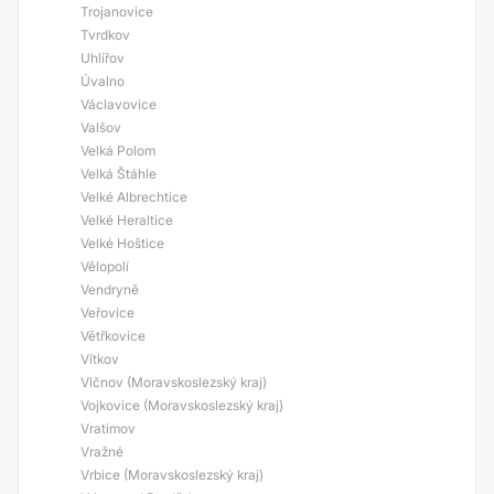
Trojanovice
Tvrdkov
Uhlířov
Úvalno
Václavovice
Valšov
Velká Polom
Velká Štáhle
Velké Albrechtice
Velké Heraltice
Velké Hoštice
Vělopolí
Vendryně
Veřovice
Větřkovice
Vítkov
Vlčnov (Moravskoslezský kraj)
Vojkovice (Moravskoslezský kraj)
Vratimov
Vražné
Vrbice (Moravskoslezský kraj)