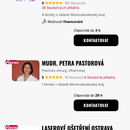
5
(62 Recenzí)
·
36 Skutečných příběhů
4 kliniky v oblasti Moravskoslezský kraj
Možnosti
financování
Odpovídá do
3 h
KONTAKTOVAT
MUDR. PETRA PASTOROVÁ
Plastický chirurg, Oftalmolog
5
(6 Recenzí)
4 Skutečné příběhy
·
1 klinika v oblasti Moravskoslezský kraj
Odpovídá do
29 h
KONTAKTOVAT
LASEROVÉ OŠETŘENÍ OSTRAVA