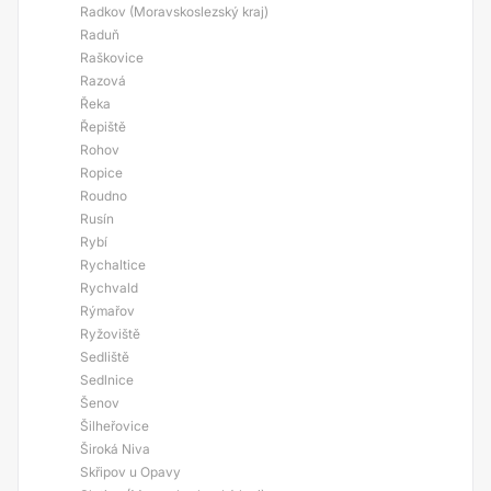
Radkov (Moravskoslezský kraj)
Raduň
Raškovice
Razová
Řeka
Řepiště
Rohov
Ropice
Roudno
Rusín
Rybí
Rychaltice
Rychvald
Rýmařov
Ryžoviště
Sedliště
Sedlnice
Šenov
Šilheřovice
Široká Niva
Skřipov u Opavy