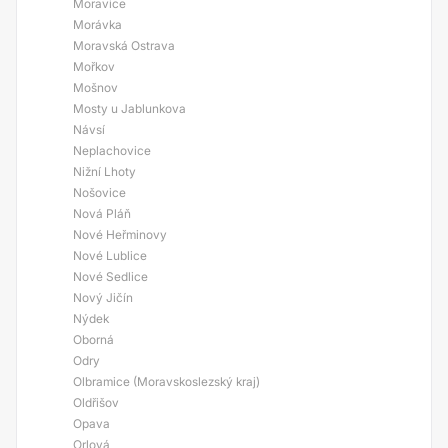
Moravice
Morávka
Moravská Ostrava
Mořkov
Mošnov
Mosty u Jablunkova
Návsí
Neplachovice
Nižní Lhoty
Nošovice
Nová Pláň
Nové Heřminovy
Nové Lublice
Nové Sedlice
Nový Jičín
Nýdek
Oborná
Odry
Olbramice (Moravskoslezský kraj)
Oldřišov
Opava
Orlová