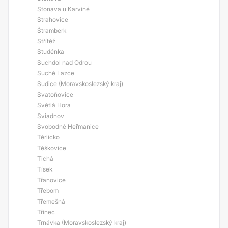
Stonava u Karviné
Strahovice
Štramberk
Střítěž
Studénka
Suchdol nad Odrou
Suché Lazce
Sudice (Moravskoslezský kraj)
Svatoňovice
Světlá Hora
Sviadnov
Svobodné Heřmanice
Těrlicko
Těškovice
Tichá
Tísek
Třanovice
Třebom
Třemešná
Třinec
Trnávka (Moravskoslezský kraj)