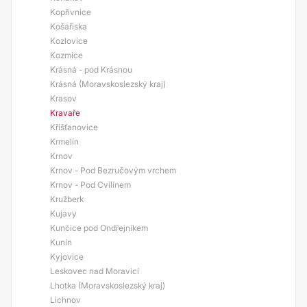
Kopřivnice
Košařiska
Kozlovice
Kozmice
Krásná - pod Krásnou
Krásná (Moravskoslezský kraj)
Krasov
Kravaře
Křišťanovice
Krmelín
Krnov
Krnov - Pod Bezručovým vrchem
Krnov - Pod Cvilínem
Kružberk
Kujavy
Kunčice pod Ondřejníkem
Kunín
Kyjovice
Leskovec nad Moravicí
Lhotka (Moravskoslezský kraj)
Lichnov