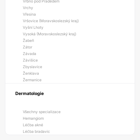
Vrbno pod Pradědem
Vrchy
Vřesina
Vršovice (Moravskoslezský kraj)
Vyšní Lhoty
Vysoká (Moravskoslezský kraj)
Žabeň
Zátor
Závada
Závišice
Zbyslavice
Ženklava
Žermanice
Dermatologie
Všechny specializace
Hemangiom
Léčba akné
Léčba bradavic