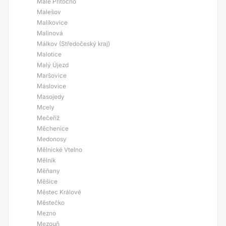
Malé Přítočno
Malešov
Malíkovice
Malinová
Málkov (Středočeský kraj)
Malotice
Malý Újezd
Maršovice
Máslovice
Masojedy
Mcely
Mečeříž
Měchenice
Medonosy
Mělnické Vtelno
Mělník
Měňany
Měšice
Městec Králové
Městečko
Mezno
Mezouň