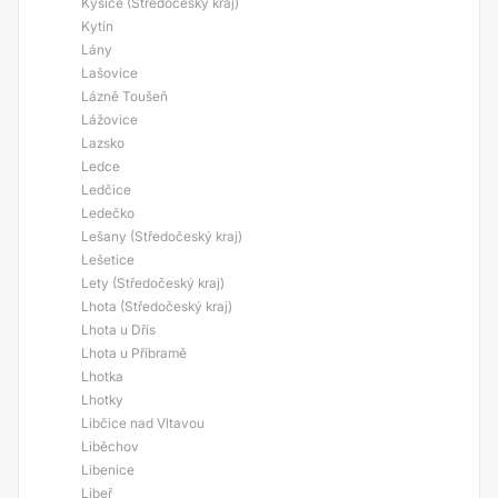
Kyšice (Středočeský kraj)
Kytín
Lány
Lašovice
Lázně Toušeň
Lážovice
Lazsko
Ledce
Ledčice
Ledečko
Lešany (Středočeský kraj)
Lešetice
Lety (Středočeský kraj)
Lhota (Středočeský kraj)
Lhota u Dřís
Lhota u Příbramě
Lhotka
Lhotky
Libčice nad Vltavou
Liběchov
Libenice
Libeř