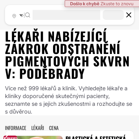
|
LÉKAŘI NABÍZEJÍCÍ
ZÁKROK
ODSTRANĚNÍ
PIGMENTOVÝCH SKVRN
V:
PODĚBRADY
Více než 999 lékařů a klinik. Vyhledejte lékaře a
kliniky doporučené skutečnými pacienty,
seznamte se s jejich zkušenostmi a rozhodujte se
s důvěrou.
INFORMACE
LÉKAŘI
CENA
PLASTICKÁ A ESTETICKÁ