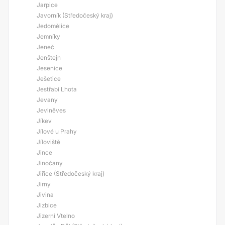
Jarpice
Javorník (Středočeský kraj)
Jedomělice
Jemníky
Jeneč
Jenštejn
Jesenice
Ješetice
Jestřabí Lhota
Jevany
Jeviněves
Jíkev
Jílové u Prahy
Jíloviště
Jince
Jinočany
Jiřice (Středočeský kraj)
Jirny
Jivina
Jizbice
Jizerní Vtelno