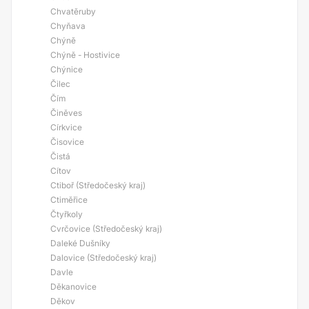
Chvatěruby
Chyňava
Chýně
Chýně - Hostivice
Chýnice
Čilec
Čím
Činěves
Církvice
Čisovice
Čistá
Cítov
Ctiboř (Středočeský kraj)
Ctiměřice
Čtyřkoly
Cvrčovice (Středočeský kraj)
Daleké Dušníky
Dalovice (Středočeský kraj)
Davle
Děkanovice
Děkov