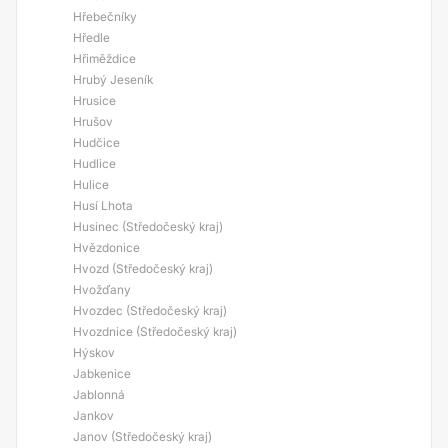
Hřebečníky
Hředle
Hřiměždice
Hrubý Jeseník
Hrusice
Hrušov
Hudčice
Hudlice
Hulice
Husí Lhota
Husinec (Středočeský kraj)
Hvězdonice
Hvozd (Středočeský kraj)
Hvožďany
Hvozdec (Středočeský kraj)
Hvozdnice (Středočeský kraj)
Hýskov
Jabkenice
Jablonná
Jankov
Janov (Středočeský kraj)