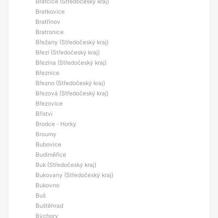
Bratčice (Středočeský kraj)
Bratkovice
Bratřínov
Bratronice
Břežany (Středočeský kraj)
Březí (Středočeský kraj)
Březina (Středočeský kraj)
Březnice
Březno (Středočeský kraj)
Březová (Středočeský kraj)
Březovice
Bříství
Brodce - Horky
Broumy
Bubovice
Budiměřice
Buk (Středočeský kraj)
Bukovany (Středočeský kraj)
Bukovno
Buš
Buštěhrad
Býchory