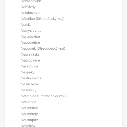
Nedrahovice
Nehvizdy
Nelahozeves
Němčice (Středočeský kraj)
Nemíž
Nemyslovice
Nenačovice
Nepoměřice
Nepomuk (Středočeský kraj)
Nepřevázka
Neprobylice
Neratovice
Nespeky
Nestrašovice
Nesuchyně
Nesvačily
Netřebice (Středočeský kraj)
Netvořice
Neuměřice
Neumětely
Neustupov
Neveklov