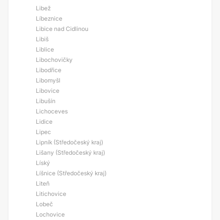
Libež
Líbeznice
Libice nad Cidlinou
Libiš
Liblice
Libochovičky
Libodřice
Libomyšl
Libovice
Libušín
Lichoceves
Lidice
Lipec
Lipník (Středočeský kraj)
Lišany (Středočeský kraj)
Líský
Líšnice (Středočeský kraj)
Liteň
Litichovice
Lobeč
Lochovice