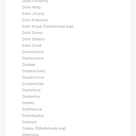
Dolní Chvatliny
Dolní Hbity
Dolní Jirčany
Dolní Kralovice
Dolní Krupá (Středočeský kraj)
Dolní Slivno
Dolní Stakory
Dolní Zimoř
Domanovice
Domousnice
Doubek
Doubravčany
Doubravčice
Doubravička
Drahelčice
Drahenice
Drahlín
Drahňovice
Drahobudice
Drahouš
Drásov (Středočeský kraj)
Dřetovice