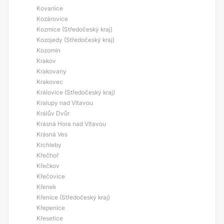
Kovanice
Kozárovice
Kozmice (Středočeský kraj)
Kozojedy (Středočeský kraj)
Kozomín
Krakov
Krakovany
Krakovec
Královice (Středočeský kraj)
Kralupy nad Vltavou
Králův Dvůr
Krásná Hora nad Vltavou
Krásná Ves
Krchleby
Křečhoř
Křečkov
Křečovice
Křenek
Křenice (Středočeský kraj)
Křepenice
Křesetice