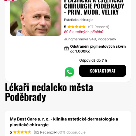
CHIRURGIE PODĚBRADY
- PRIM. MUDR. VELIKÝ
Estetická chirurgie
5
(97 Recenzí)
·
89 Skutečných příběhů
Jungmannova 949, Poděbrady
Odstranění pigmentových skvrn
od
1.000Kč
Odpovídá do
7 h
KONTAKTOVAT
Lékaři nedaleko města
Poděbrady
My Best Care s. r. o. - klinika estetické dermatologie a
plastické chirurgie
5
(62 Recenzí)
·
100% doporučuje