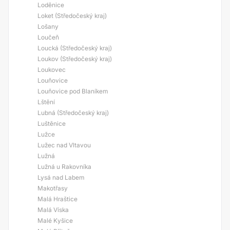
Loděnice
Loket (Středočeský kraj)
Lošany
Loučeň
Loucká (Středočeský kraj)
Loukov (Středočeský kraj)
Loukovec
Louňovice
Louňovice pod Blaníkem
Lštění
Lubná (Středočeský kraj)
Luštěnice
Lužce
Lužec nad Vltavou
Lužná
Lužná u Rakovníka
Lysá nad Labem
Makotřasy
Malá Hraštice
Malá Víska
Malé Kyšice