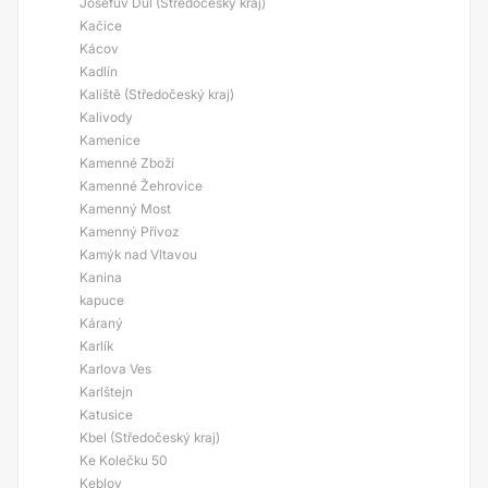
Josefův Důl (Středočeský kraj)
Kačice
Kácov
Kadlín
Kaliště (Středočeský kraj)
Kalivody
Kamenice
Kamenné Zboží
Kamenné Žehrovice
Kamenný Most
Kamenný Přívoz
Kamýk nad Vltavou
Kanina
kapuce
Káraný
Karlík
Karlova Ves
Karlštejn
Katusice
Kbel (Středočeský kraj)
Ke Kolečku 50
Keblov