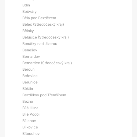
Bdín
Bečváry
Bělá pod Bezdězem
Běleč (Středočeský kraj)
Běloky
Bělušice (Středočeský kraj)
Benátky nad Jizerou
Benešov
Bernardov
Bernartice (Středočeský kraj)
Beroun
Beřovice
Běrunice
Běštín
Bezděkov pod Třemšínem
Bezno
Bílá Hlína
Bílé Podolí
Bílichov
Bílkovice
Bítouchov