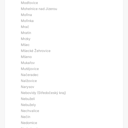
Modřovice
Mohelnice nad Jizerou
Mořina
Mořinka
Mrač
Mratín
Mrzky
Mšec
Mšecké Žehrovice
Mšeno
Mukařov
Mutějovice
Načeradec
Nalžovice
Narysov
Nebovidy (Středočeský kraj)
Nebuželí
Nebužely
Nechvalice
Nečín
Nedomice