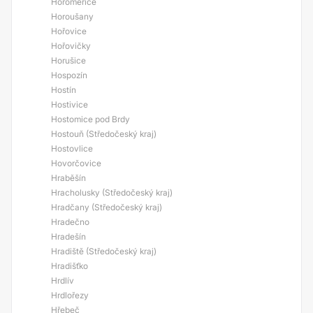
Horoměřice
Horoušany
Hořovice
Hořovičky
Horušice
Hospozín
Hostín
Hostivice
Hostomice pod Brdy
Hostouň (Středočeský kraj)
Hostovlice
Hovorčovice
Hraběšín
Hracholusky (Středočeský kraj)
Hradčany (Středočeský kraj)
Hradečno
Hradešín
Hradiště (Středočeský kraj)
Hradišťko
Hrdlív
Hrdlořezy
Hřebeč