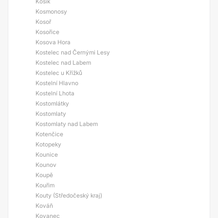
Košík
Kosmonosy
Kosoř
Kosořice
Kosova Hora
Kostelec nad Černými Lesy
Kostelec nad Labem
Kostelec u Křížků
Kostelní Hlavno
Kostelní Lhota
Kostomlátky
Kostomlaty
Kostomlaty nad Labem
Kotenčice
Kotopeky
Kounice
Kounov
Koupě
Kouřim
Kouty (Středočeský kraj)
Kováň
Kovanec