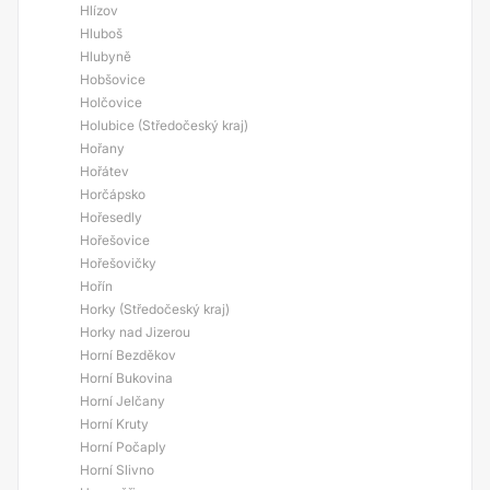
Hlízov
Hluboš
Hlubyně
Hobšovice
Holčovice
Holubice (Středočeský kraj)
Hořany
Hořátev
Horčápsko
Hořesedly
Hořešovice
Hořešovičky
Hořín
Horky (Středočeský kraj)
Horky nad Jizerou
Horní Bezděkov
Horní Bukovina
Horní Jelčany
Horní Kruty
Horní Počaply
Horní Slivno