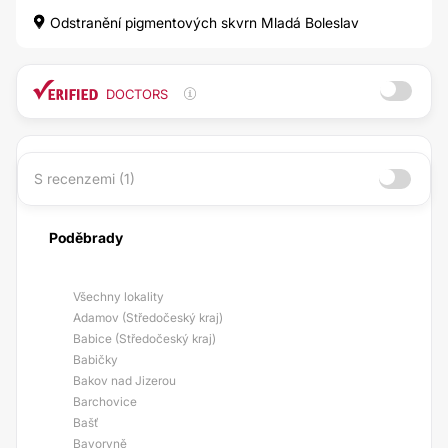
Odstranění pigmentových skvrn Mladá Boleslav
DOCTORS
S recenzemi (1)
Poděbrady
Všechny lokality
Adamov (Středočeský kraj)
Babice (Středočeský kraj)
Babičky
Bakov nad Jizerou
Barchovice
Bašť
Bavoryně