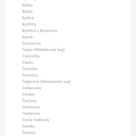
Býkev
Bykoš
Byšice
Bystřice
Bystřice u Benešova
Bzová
Čachovice
Čakov (Středočeský kraj)
Čakovičky
Čáslav
Čečelice
Čechtice
Čejkovice (Středočeský kraj)
Čelákovice
Čenkov
Čerčany
Cerhenice
Cerhovice
Černé Voděrady
Černíky
Černíny