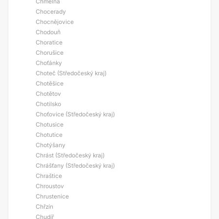
Chmelná
Chocerady
Chocnějovice
Chodouň
Choratice
Chorušice
Choťánky
Choteč (Středočeský kraj)
Chotěšice
Chotětov
Chotilsko
Choťovice (Středočeský kraj)
Chotusice
Chotutice
Chotýšany
Chrást (Středočeský kraj)
Chrášťany (Středočeský kraj)
Chraštice
Chroustov
Chrustenice
Chřzín
Chudíř