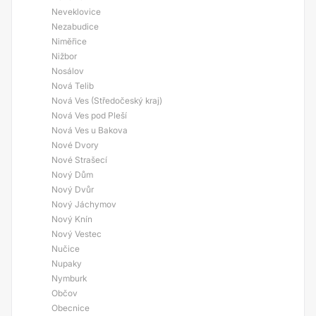
Neveklovice
Nezabudice
Niměřice
Nižbor
Nosálov
Nová Telib
Nová Ves (Středočeský kraj)
Nová Ves pod Pleší
Nová Ves u Bakova
Nové Dvory
Nové Strašecí
Nový Dům
Nový Dvůr
Nový Jáchymov
Nový Knín
Nový Vestec
Nučice
Nupaky
Nymburk
Občov
Obecnice