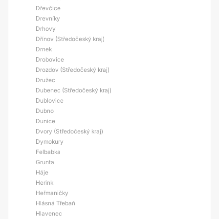
Dřevčice
Drevníky
Drhovy
Dřínov (Středočeský kraj)
Drnek
Drobovice
Drozdov (Středočeský kraj)
Družec
Dubenec (Středočeský kraj)
Dublovice
Dubno
Dunice
Dvory (Středočeský kraj)
Dymokury
Felbabka
Grunta
Háje
Herink
Heřmaničky
Hlásná Třebaň
Hlavenec