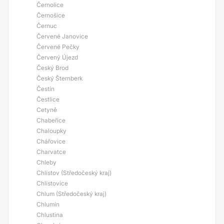
Černolice
Černošice
Černuc
Červené Janovice
Červené Pečky
Červený Újezd
Český Brod
Český Šternberk
Čestín
Čestlice
Cetyně
Chabeřice
Chaloupky
Chářovice
Charvatce
Chleby
Chlístov (Středočeský kraj)
Chlístovice
Chlum (Středočeský kraj)
Chlumín
Chlustina