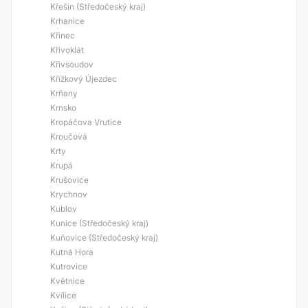
Křešín (Středočeský kraj)
Krhanice
Křinec
Křivoklát
Křivsoudov
Křížkový Újezdec
Krňany
Krnsko
Kropáčova Vrutice
Kroučová
Krty
Krupá
Krušovice
Krychnov
Kublov
Kunice (Středočeský kraj)
Kuňovice (Středočeský kraj)
Kutná Hora
Kutrovice
Květnice
Kvílice