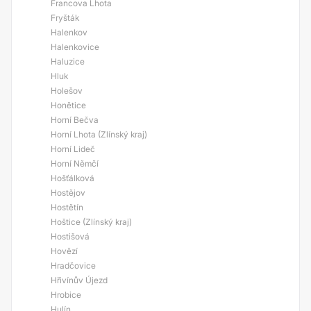
Francova Lhota
Fryšták
Halenkov
Halenkovice
Haluzice
Hluk
Holešov
Honětice
Horní Bečva
Horní Lhota (Zlínský kraj)
Horní Lideč
Horní Němčí
Hošťálková
Hostějov
Hostětín
Hoštice (Zlínský kraj)
Hostišová
Hovězí
Hradčovice
Hřivínův Újezd
Hrobice
Hulín