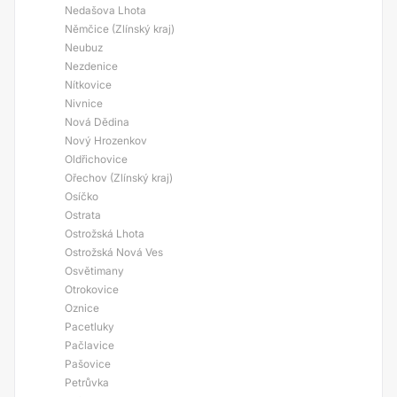
Nedašova Lhota
Němčice (Zlínský kraj)
Neubuz
Nezdenice
Nítkovice
Nivnice
Nová Dědina
Nový Hrozenkov
Oldřichovice
Ořechov (Zlínský kraj)
Osíčko
Ostrata
Ostrožská Lhota
Ostrožská Nová Ves
Osvětimany
Otrokovice
Oznice
Pacetluky
Pačlavice
Pašovice
Petrůvka