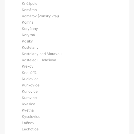
Kněžpole
Komárno
Komárov (Zlínský kraj)
Komňa
Koryčany
Korytná
Košíky
Kostelany
Kostelany nad Moravou
Kostelec u Holešova
Křekov
Kroměříž
Kudlovice
Kunkovice
Kunovice
Kurovice
Kvasice
Květná
Kyselovice
Lačnov
Lechotice