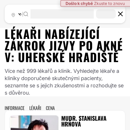
Došlo k chybě
Zkuste to znovu
|
LÉKAŘI NABÍZEJÍCÍ
ZÁKROK
JIZVY PO AKNÉ
V:
UHERSKÉ HRADIŠTĚ
Více než 999 lékařů a klinik. Vyhledejte lékaře a
kliniky doporučené skutečnými pacienty,
seznamte se s jejich zkušenostmi a rozhodujte se
s důvěrou.
INFORMACE
LÉKAŘI
CENA
MUDR. STANISLAVA
HRŇOVÁ