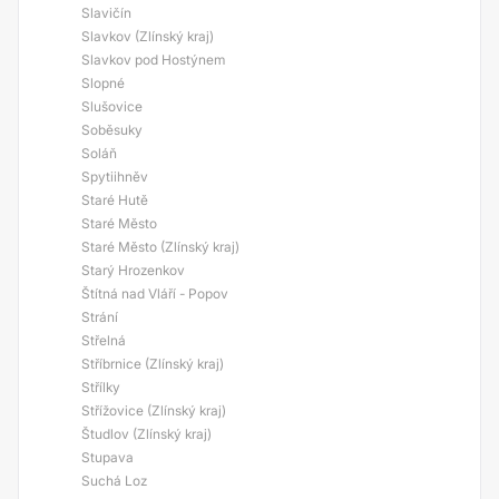
Slavičín
Slavkov (Zlínský kraj)
Slavkov pod Hostýnem
Slopné
Slušovice
Soběsuky
Soláň
Spytiihněv
Staré Hutě
Staré Město
Staré Město (Zlínský kraj)
Starý Hrozenkov
Štítná nad Vláří - Popov
Strání
Střelná
Stříbrnice (Zlínský kraj)
Střílky
Střížovice (Zlínský kraj)
Študlov (Zlínský kraj)
Stupava
Suchá Loz