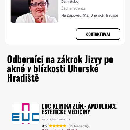
Dermatolog
Žádné recenze
Na Zápovědi 512, Uherské Hradiště
KONTAKTOVAT
Odborníci na zákrok Jizvy po
akné v blízkosti Uherské
Hradiště
EUC KLINIKA ZLÍN - AMBULANCE
ESTETICKÉ MEDICÍNY
Estetická medicína
4.9
(13 Recenzí)
·