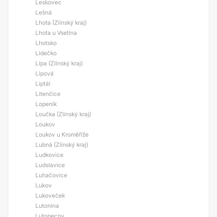
Leskovec
Lešná
Lhota (Zlínský kraj)
Lhota u Vsetína
Lhotsko
Lidečko
Lípa (Zlínský kraj)
Lipová
Liptál
Litenčice
Lopeník
Loučka (Zlínský kraj)
Loukov
Loukov u Kroměříže
Lubná (Zlínský kraj)
Ludkovice
Ludslavice
Luhačovice
Lukov
Lukoveček
Lutonina
Lutopecny