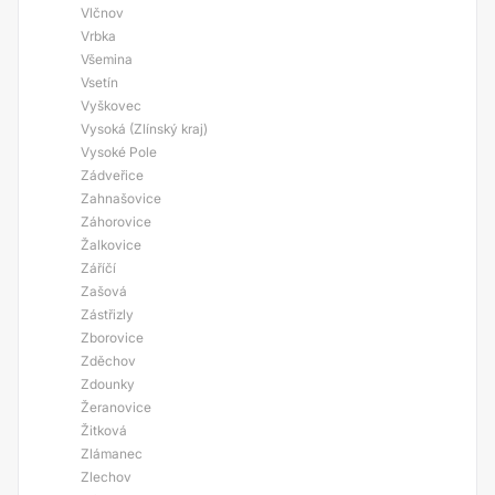
Vlčnov
Vrbka
Všemina
Vsetín
Vyškovec
Vysoká (Zlínský kraj)
Vysoké Pole
Zádveřice
Zahnašovice
Záhorovice
Žalkovice
Záříčí
Zašová
Zástřizly
Zborovice
Zděchov
Zdounky
Žeranovice
Žitková
Zlámanec
Zlechov