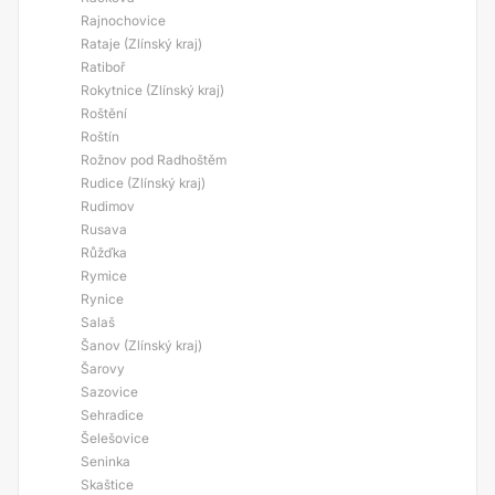
Rajnochovice
Rataje (Zlínský kraj)
Ratiboř
Rokytnice (Zlínský kraj)
Roštění
Roštín
Rožnov pod Radhoštěm
Rudice (Zlínský kraj)
Rudimov
Rusava
Růžďka
Rymice
Rynice
Salaš
Šanov (Zlínský kraj)
Šarovy
Sazovice
Sehradice
Šelešovice
Seninka
Skaštice