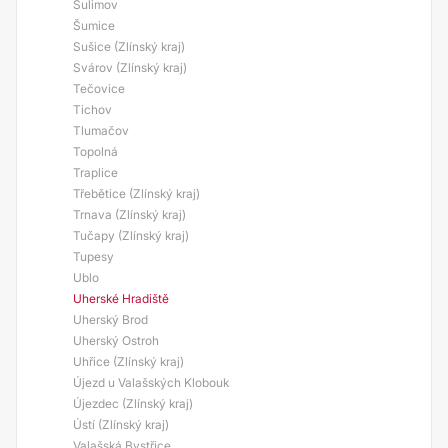
Sulimov
Šumice
Sušice (Zlínský kraj)
Svárov (Zlínský kraj)
Tečovice
Tichov
Tlumačov
Topolná
Traplice
Třebětice (Zlínský kraj)
Trnava (Zlínský kraj)
Tučapy (Zlínský kraj)
Tupesy
Ublo
Uherské Hradiště
Uherský Brod
Uherský Ostroh
Uhřice (Zlínský kraj)
Újezd u Valašských Klobouk
Újezdec (Zlínský kraj)
Ústí (Zlínský kraj)
Valašská Bystřice