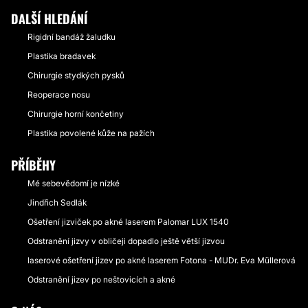
DALŠÍ HLEDÁNÍ
Rigidní bandáž žaludku
Plastika bradavek
Chirurgie stydkých pysků
Reoperace nosu
Chirurgie horní končetiny
Plastika povolené kůže na pažích
PŘÍBĚHY
Mé sebevědomí je nízké
Jindřich Sedlák
Ošetření jizviček po akné laserem Palomar LUX 1540
Odstranění jizvy v obličeji dopadlo ještě větší jizvou
laserové ošetření jizev po akné laserem Fotona - MUDr. Eva Müllerová
Odstranění jizev po neštovicích a akné