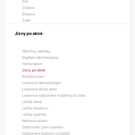
Zlín
Zlobice
Žlutava
Zubří
Jizvy po akné
Všechny zákroky
Digitální dermatoskop
Hemangiom
Jizvy po akné
Korekce jizev
Laserová dermatologie
Laserová léčba akné
Laserové odstranění rozšířených žilek
Léčba akné
Léčba bradavic
Léčba lupénky
Nehtová plíseň
Odstranění jizev laserem
Odstranění kožních výrůstků