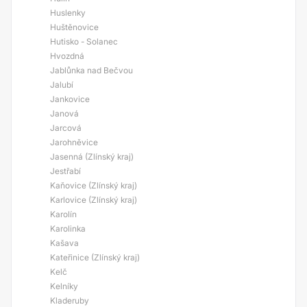
Huslenky
Huštěnovice
Hutisko - Solanec
Hvozdná
Jablůnka nad Bečvou
Jalubí
Jankovice
Janová
Jarcová
Jarohněvice
Jasenná (Zlínský kraj)
Jestřabí
Kaňovice (Zlínský kraj)
Karlovice (Zlínský kraj)
Karolín
Karolinka
Kašava
Kateřinice (Zlínský kraj)
Kelč
Kelníky
Kladeruby