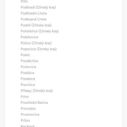
Pitín
Podhradí (Zlínský kraj)
Podhradní Lhota
Podkopná Lhota
Podolí (Zlínský kraj)
Pohořelice (Zlínský kraj)
Polešovice
Police (Zlínský kraj)
Popovice (Zlínský kraj)
Poteč
Pozděchov
Pozlovice
Prakšice
Prasklice
Pravčice
Přílepy (Zlínský kraj)
Prlov
Prostřední Bečva
Provodov
Prusinovice
Pržno
Racková