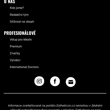
O NÁS
Kdo jsme?
Redakční tým
Stížnost na obsah
PROFESIONÁLOVÉ
Vstup pro lékaře
Premium
Značky
Výrobci
International Doctors
Informace zveřejňované na portálu Estheticon.cz nemohou v žádném
případě nahradit konzultaci pacienta s lékařem. Estheticon.cz není