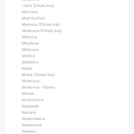
Lužná (Zlínský kraj)
Machová
Malá Bystřice
Martinice (Zlínský kraj)
Medlovice (Zlínský kraj)
Míkovice
Mikulůvka
Míškovice
Mistřice
Mladotice
Modrá
Modrá (Zlínský kraj)
Morkovice
Morkovice - Slížany
Mrlínek
Mysločovice
Napajedla
Návojná
Nedachlebice
Nedakonice
Nedašov