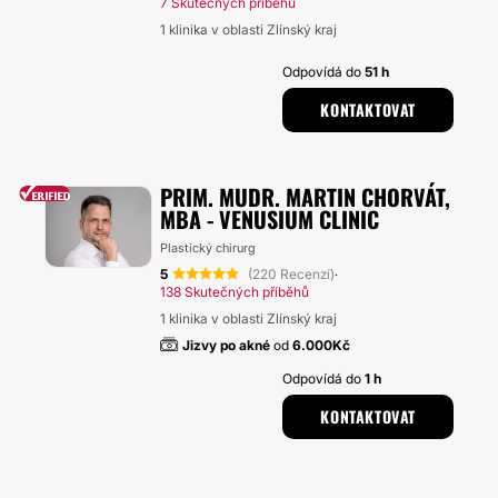
7 Skutečných příběhů
1 klinika v oblasti Zlínský kraj
Odpovídá do
51 h
KONTAKTOVAT
PRIM. MUDR. MARTIN CHORVÁT,
MBA - VENUSIUM CLINIC
Plastický chirurg
5
(220 Recenzí)
·
138 Skutečných příběhů
1 klinika v oblasti Zlínský kraj
Jizvy po akné
od
6.000Kč
Odpovídá do
1 h
KONTAKTOVAT