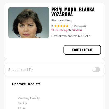
PRIM. MUDR. BLANKA
VOZÁROVÁ
Plastický chirurg
5
(5 Recenzí)
·
11 Skutečných příběhů
Havlíčkovo nábřeží 600, Zlín
KONTAKTOVAT
S recenzemi (1)
Uherské Hradiště
Všechny lokality
Babice
Bánov