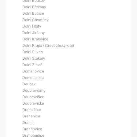
Dolní Bousov
Dolní Břežany
Dolní Bučice
Dolní Chvatliny
Dolní Hbity
Dolní Jirčany
Dolní Kralovice
Dolní Krupá (Středočeský kraj)
Dolní Slivno
Dolní Stakory
Dolní Zimoř
Domanovice
Domousnice
Doubek
Doubravčany
Doubravčice
Doubravička
Drahelčice
Drahenice
Drahlín
Drahňovice
Drahobudice