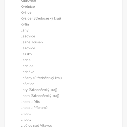
Kutrovice
Květnice
Kvílice
Kyšice (Středočeský kraj)
Kytín
Lány
Lašovice
Lázně Toušeň
Lážovice
Lazsko
Ledce
Ledčice
Ledečko
Lešany (Středočeský kraj)
Lešetice
Lety (Středočeský kraj)
Lhota (Středočeský kraj)
Lhota u Dřís
Lhota u Příbramě
Lhotka
Lhotky
Libčice nad Vltavou