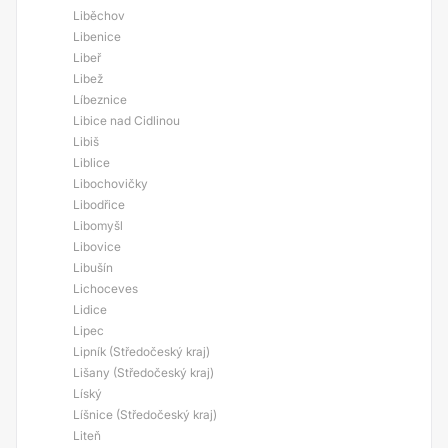
Liběchov
Libenice
Libeř
Libež
Líbeznice
Libice nad Cidlinou
Libiš
Liblice
Libochovičky
Libodřice
Libomyšl
Libovice
Libušín
Lichoceves
Lidice
Lipec
Lipník (Středočeský kraj)
Lišany (Středočeský kraj)
Líský
Líšnice (Středočeský kraj)
Liteň