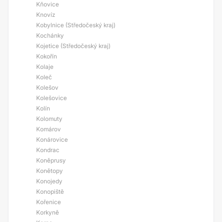
Kňovice
Knovíz
Kobylnice (Středočeský kraj)
Kochánky
Kojetice (Středočeský kraj)
Kokořín
Kolaje
Koleč
Kolešov
Kolešovice
Kolín
Kolomuty
Komárov
Konárovice
Kondrac
Koněprusy
Konětopy
Konojedy
Konopiště
Kořenice
Korkyně