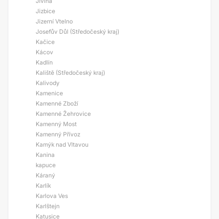
Jivina
Jizbice
Jizerní Vtelno
Josefův Důl (Středočeský kraj)
Kačice
Kácov
Kadlín
Kaliště (Středočeský kraj)
Kalivody
Kamenice
Kamenné Zboží
Kamenné Žehrovice
Kamenný Most
Kamenný Přívoz
Kamýk nad Vltavou
Kanina
kapuce
Káraný
Karlík
Karlova Ves
Karlštejn
Katusice