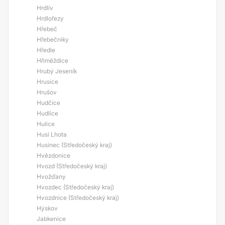
Hrdlív
Hrdlořezy
Hřebeč
Hřebečníky
Hředle
Hřiměždice
Hrubý Jeseník
Hrusice
Hrušov
Hudčice
Hudlice
Hulice
Husí Lhota
Husinec (Středočeský kraj)
Hvězdonice
Hvozd (Středočeský kraj)
Hvožďany
Hvozdec (Středočeský kraj)
Hvozdnice (Středočeský kraj)
Hýskov
Jabkenice