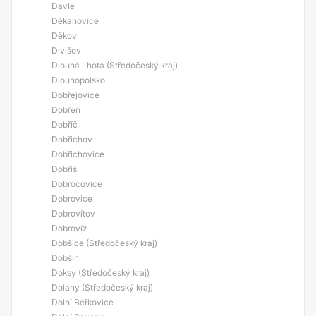
Davle
Děkanovice
Děkov
Divišov
Dlouhá Lhota (Středočeský kraj)
Dlouhopolsko
Dobřejovice
Dobřeň
Dobříč
Dobřichov
Dobřichovice
Dobříš
Dobročovice
Dobrovice
Dobrovítov
Dobrovíz
Dobšice (Středočeský kraj)
Dobšín
Doksy (Středočeský kraj)
Dolany (Středočeský kraj)
Dolní Beřkovice