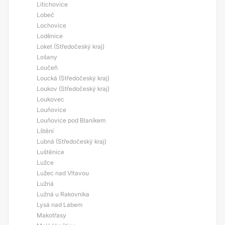
Litichovice
Lobeč
Lochovice
Loděnice
Loket (Středočeský kraj)
Lošany
Loučeň
Loucká (Středočeský kraj)
Loukov (Středočeský kraj)
Loukovec
Louňovice
Louňovice pod Blaníkem
Lštění
Lubná (Středočeský kraj)
Luštěnice
Lužce
Lužec nad Vltavou
Lužná
Lužná u Rakovníka
Lysá nad Labem
Makotřasy