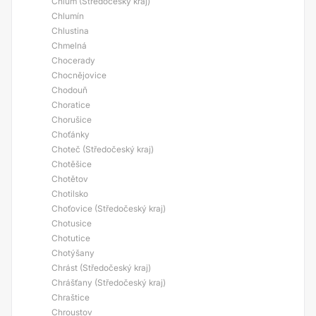
Chlum (Středočeský kraj)
Chlumín
Chlustina
Chmelná
Chocerady
Chocnějovice
Chodouň
Choratice
Chorušice
Choťánky
Choteč (Středočeský kraj)
Chotěšice
Chotětov
Chotilsko
Choťovice (Středočeský kraj)
Chotusice
Chotutice
Chotýšany
Chrást (Středočeský kraj)
Chrášťany (Středočeský kraj)
Chraštice
Chroustov