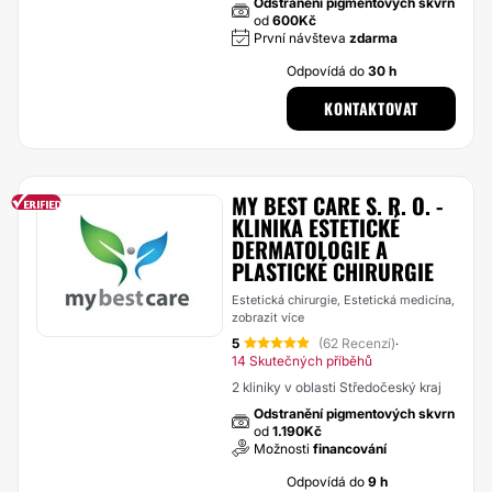
Odstranění pigmentových skvrn
od
600Kč
První návšteva
zdarma
Odpovídá do
30 h
KONTAKTOVAT
MY BEST CARE S. R. O. -
KLINIKA ESTETICKÉ
DERMATOLOGIE A
PLASTICKÉ CHIRURGIE
Estetická chirurgie, Estetická medicína,
zobrazit více
5
(62 Recenzí)
·
14 Skutečných příběhů
2 kliniky v oblasti Středočeský kraj
Odstranění pigmentových skvrn
od
1.190Kč
Možnosti
financování
Odpovídá do
9 h