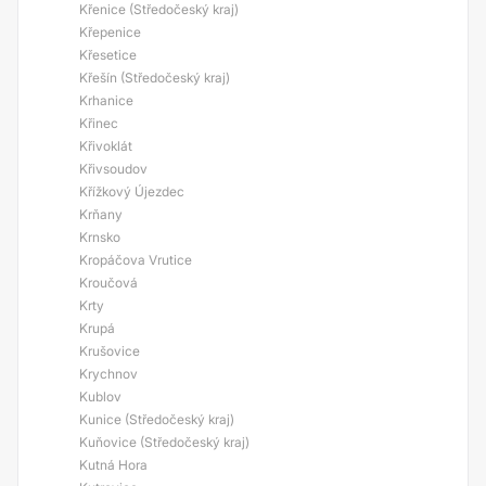
Křenice (Středočeský kraj)
Křepenice
Křesetice
Křešín (Středočeský kraj)
Krhanice
Křinec
Křivoklát
Křivsoudov
Křížkový Újezdec
Krňany
Krnsko
Kropáčova Vrutice
Kroučová
Krty
Krupá
Krušovice
Krychnov
Kublov
Kunice (Středočeský kraj)
Kuňovice (Středočeský kraj)
Kutná Hora