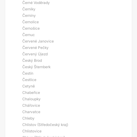
Černé Voděrady
Černíky
Černíny
Černolice
Černošice
Černuc
Červené Janovice
Červené Pečky
Červený Újezd
Český Brod
Český Šternberk
Čestín
Čestlice
Cetyně
Chabeřice
Chaloupky
Chářovice
Charvatce
Chleby
Chlístov (Středočeský kraj)
Chlístovice