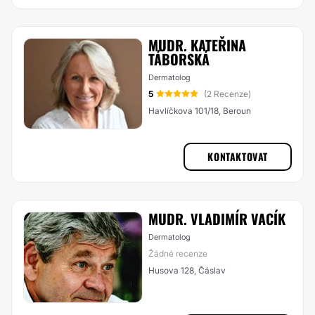
MUDR. KATEŘINA
TÁBORSKÁ
Dermatolog
5
(2 Recenze)
Havlíčkova 101/18, Beroun
KONTAKTOVAT
MUDR. VLADIMÍR VACÍK
Dermatolog
Žádné recenze
Husova 128, Čáslav