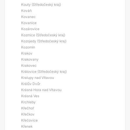
Kouty (Středočeský kraj)
Kováň
Kovanec
Kovanice
Kozárovice
Kozmice (Středočeský kraj)
Kozojedy (Středočeský kraj)
Kozomín
Krakov
Krakovany
Krakovec
Královice (Středočeský kraj)
Kralupy nad Vltavou
Králův Dvůr
Krásná Hora nad Vltavou
Krásná Ves
Krchleby
Křečhoř
Křečkov
Křečovice
Křenek