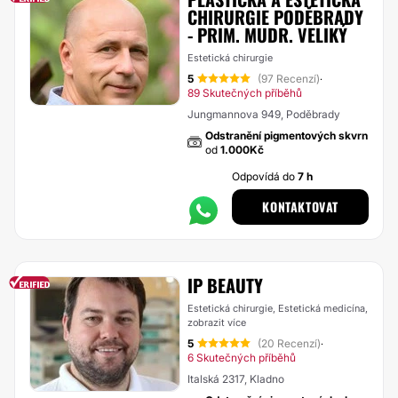
CHIRURGIE PODĚBRADY
- PRIM. MUDR. VELIKÝ
Estetická chirurgie
5
(97 Recenzí)
·
89 Skutečných příběhů
Jungmannova 949, Poděbrady
Odstranění pigmentových skvrn
od
1.000Kč
Odpovídá do
7 h
KONTAKTOVAT
IP BEAUTY
Estetická chirurgie, Estetická medicína,
zobrazit více
5
(20 Recenzí)
·
6 Skutečných příběhů
Italská 2317, Kladno