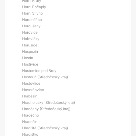
Horní Kruty
Horní Počaply
Horní Slivno
Horoměřice
Horoušany
Hořovice
Hořovičky
Horušice
Hospozín
Hostín
Hostivice
Hostomice pod Brdy
Hostouň (Středočeský kraj)
Hostovlice
Hovorčovice
Hraběšín
Hracholusky (Středočeský kraj)
Hradčany (Středočeský kraj)
Hradečno
Hradešín
Hradiště (Středočeský kraj)
Hradišťko