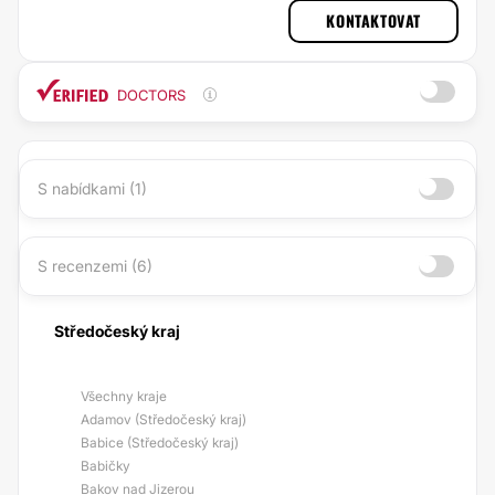
KONTAKTOVAT
DOCTORS
S nabídkami (1)
S recenzemi (6)
Středočeský kraj
Všechny kraje
Adamov (Středočeský kraj)
Babice (Středočeský kraj)
Babičky
Bakov nad Jizerou