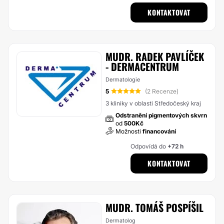
KONTAKTOVAT
MUDR. RADEK PAVLÍČEK
- DERMACENTRUM
Dermatologie
5
(2 Recenze)
3 kliniky v oblasti Středočeský kraj
Odstranění pigmentových skvrn
od
500Kč
Možnosti
financování
Odpovídá do
+72 h
KONTAKTOVAT
MUDR. TOMÁŠ POSPÍŠIL
Dermatolog