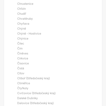
Chrustenice
Chřzín
Chudíř
Chvatěruby
Chyňava
Chýně
Chýně - Hostivice
Chýnice
Čilec
Čím
Činěves
Církvice
Čisovice
Čistá
Cítov
Ctiboř (Středočeský kraj)
Ctiměřice
Čtyřkoly
Cvrčovice (Středočeský kraj)
Daleké Dušníky
Dalovice (Středočeský kraj)