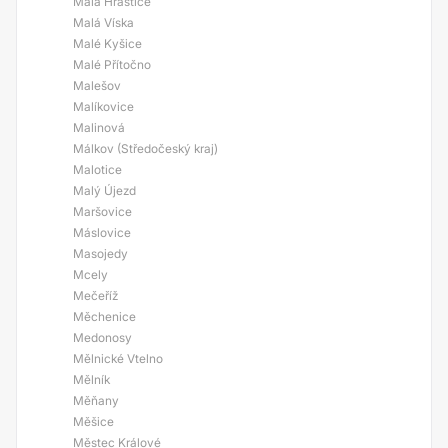
Malá Hraštice
Malá Víska
Malé Kyšice
Malé Přítočno
Malešov
Malíkovice
Malinová
Málkov (Středočeský kraj)
Malotice
Malý Újezd
Maršovice
Máslovice
Masojedy
Mcely
Mečeříž
Měchenice
Medonosy
Mělnické Vtelno
Mělník
Měňany
Měšice
Městec Králové