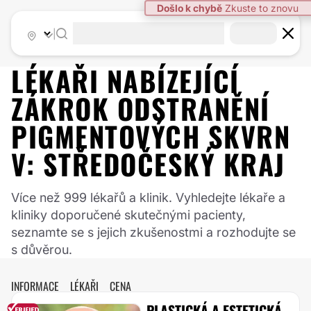
|
LÉKAŘI NABÍZEJÍCÍ
ZÁKROK
ODSTRANĚNÍ
PIGMENTOVÝCH SKVRN
V:
STŘEDOČESKÝ KRAJ
Více než 999 lékařů a klinik. Vyhledejte lékaře a
kliniky doporučené skutečnými pacienty,
seznamte se s jejich zkušenostmi a rozhodujte se
s důvěrou.
INFORMACE
LÉKAŘI
CENA
PLASTICKÁ A ESTETICKÁ