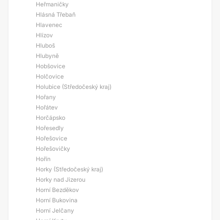
Heřmaničky
Hlásná Třebaň
Hlavenec
Hlízov
Hluboš
Hlubyně
Hobšovice
Holčovice
Holubice (Středočeský kraj)
Hořany
Hořátev
Horčápsko
Hořesedly
Hořešovice
Hořešovičky
Hořín
Horky (Středočeský kraj)
Horky nad Jizerou
Horní Bezděkov
Horní Bukovina
Horní Jelčany