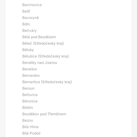
Barchovice
Bašť
Bavoryně
Bdín
Bečváry
Bělá pod Bezdězem
Běleč (Středočeský kraj)
Běloky
Bělušice (Středočeský kraj)
Benátky nad Jizerou
Benešov
Bernardov
Bernartice (Středočeský kraj)
Beroun
Beřovice
Běrunice
Běštín
Bezděkov pod Třemšínem
Bezno
Bílá Hlína
Bílé Podolí