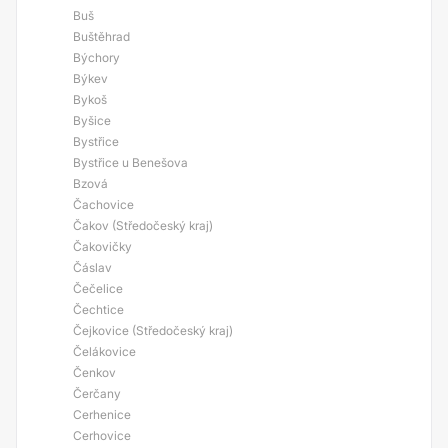
Buš
Buštěhrad
Býchory
Býkev
Bykoš
Byšice
Bystřice
Bystřice u Benešova
Bzová
Čachovice
Čakov (Středočeský kraj)
Čakovičky
Čáslav
Čečelice
Čechtice
Čejkovice (Středočeský kraj)
Čelákovice
Čenkov
Čerčany
Cerhenice
Cerhovice