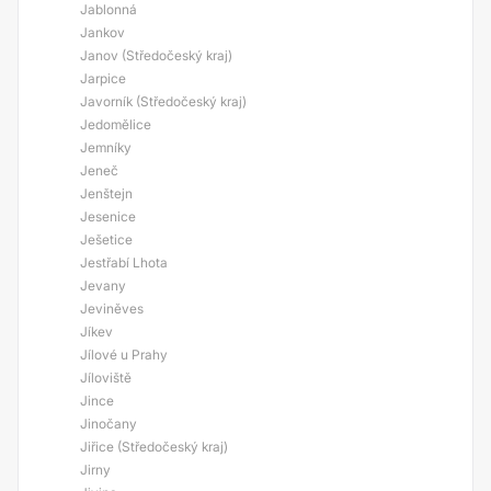
Jablonná
Jankov
Janov (Středočeský kraj)
Jarpice
Javorník (Středočeský kraj)
Jedomělice
Jemníky
Jeneč
Jenštejn
Jesenice
Ješetice
Jestřabí Lhota
Jevany
Jeviněves
Jíkev
Jílové u Prahy
Jíloviště
Jince
Jinočany
Jiřice (Středočeský kraj)
Jirny