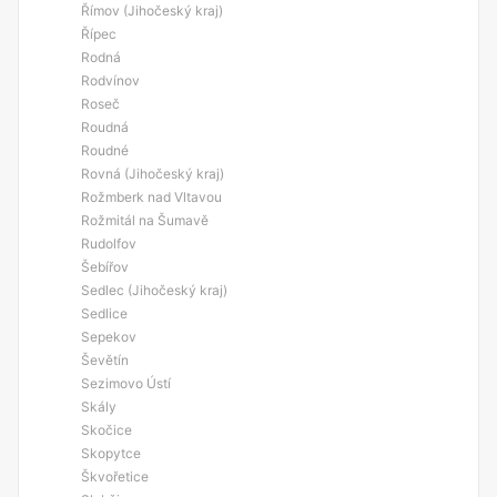
Římov (Jihočeský kraj)
Řípec
Rodná
Rodvínov
Roseč
Roudná
Roudné
Rovná (Jihočeský kraj)
Rožmberk nad Vltavou
Rožmitál na Šumavě
Rudolfov
Šebířov
Sedlec (Jihočeský kraj)
Sedlice
Sepekov
Ševětín
Sezimovo Ústí
Skály
Skočice
Skopytce
Škvořetice