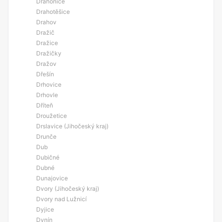
Drahonice
Drahotěšice
Drahov
Dražič
Dražice
Dražičky
Dražov
Dřešín
Drhovice
Drhovle
Dříteň
Droužetice
Drslavice (Jihočeský kraj)
Drunče
Dub
Dubičné
Dubné
Dunajovice
Dvory (Jihočeský kraj)
Dvory nad Lužnicí
Dyjice
Dynín