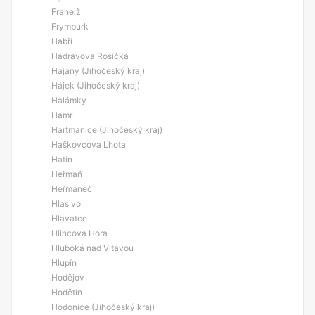
Frahelž
Frymburk
Habří
Hadravova Rosička
Hajany (Jihočeský kraj)
Hájek (Jihočeský kraj)
Halámky
Hamr
Hartmanice (Jihočeský kraj)
Haškovcova Lhota
Hatín
Heřmaň
Heřmaneč
Hlasivo
Hlavatce
Hlincova Hora
Hluboká nad Vltavou
Hlupín
Hodějov
Hodětín
Hodonice (Jihočeský kraj)