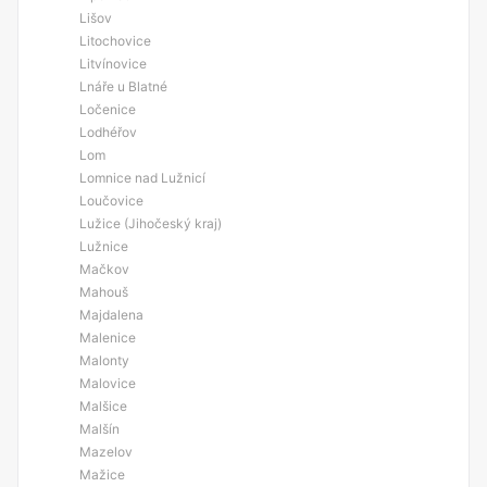
Lišov
Litochovice
Litvínovice
Lnáře u Blatné
Ločenice
Lodhéřov
Lom
Lomnice nad Lužnicí
Loučovice
Lužice (Jihočeský kraj)
Lužnice
Mačkov
Mahouš
Majdalena
Malenice
Malonty
Malovice
Malšice
Malšín
Mazelov
Mažice