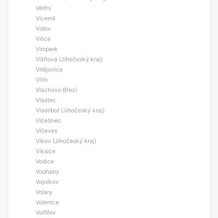
Větřní
Vícemil
Vidov
Vilice
Vimperk
Višňová (Jihočeský kraj)
Vitějovice
Vitín
Vlachovo Březí
Vlastec
Vlastiboř (Jihočeský kraj)
Vlčetinec
Vlčeves
Vlkov (Jihočeský kraj)
Vlksice
Vodice
Vodňany
Vojníkov
Volary
Volenice
Volfířov