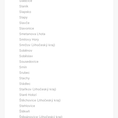
Slabčice
Slaník
Slapsko
Slapy
Slavče
Slavonice
Smetanova Lhota
Smilovy Hory
Smržov (Jihočeský kraj)
Soběnov
Soběslav
Sousedovice
Srnín
Srubec
Stachy
Stádlec
Staňkov (Jihočeský kraj)
Staré Hobzí
Štěchovice (Jihočeský kraj)
Stehlovice
Štěkeň
Štěpánovice (Jihočeský kraj)