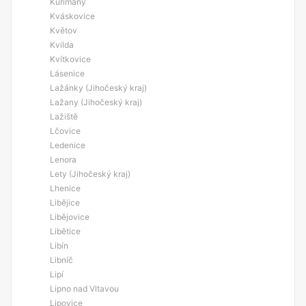
Kuřimany
Kváskovice
Květov
Kvilda
Kvítkovice
Lásenice
Lažánky (Jihočeský kraj)
Lažany (Jihočeský kraj)
Lažiště
Lčovice
Ledenice
Lenora
Lety (Jihočeský kraj)
Lhenice
Libějice
Libějovice
Libětice
Libín
Libníč
Lipí
Lipno nad Vltavou
Lipovice