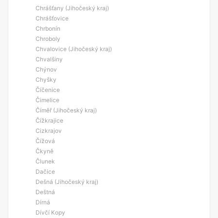
Chrášťany (Jihočeský kraj)
Chrášťovice
Chrbonín
Chroboly
Chvalovice (Jihočeský kraj)
Chvalšiny
Chýnov
Chyšky
Číčenice
Čimelice
Číměř (Jihočeský kraj)
Čížkrajice
Cizkrajov
Čížová
Čkyně
Člunek
Dačice
Dešná (Jihočeský kraj)
Deštná
Dírná
Dívčí Kopy