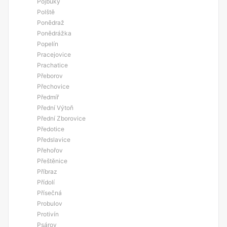
Pojbuky
Polště
Ponědraž
Ponědrážka
Popelín
Pracejovice
Prachatice
Přeborov
Přechovice
Předmíř
Přední Výtoň
Přední Zborovice
Předotice
Předslavice
Přehořov
Přeštěnice
Příbraz
Přídolí
Přísečná
Probulov
Protivín
Psárov