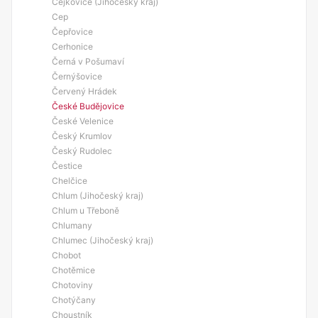
Čejkovice (Jihočeský kraj)
Cep
Čepřovice
Cerhonice
Černá v Pošumaví
Černýšovice
Červený Hrádek
České Budějovice
České Velenice
Český Krumlov
Český Rudolec
Čestice
Chelčice
Chlum (Jihočeský kraj)
Chlum u Třeboně
Chlumany
Chlumec (Jihočeský kraj)
Chobot
Chotěmice
Chotoviny
Chotýčany
Choustník