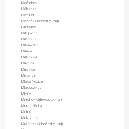
Mečichov
Měkynec
Meziříčí
Mezná (Jihočeský kraj)
Mičovice
Milejovice
Milevsko
Miloňovice
Minice
Mírkovice
Mirotice
Mirovice
Míšovice
Mladá Vožice
Mladošovice
Mlýny
Mnichov (Jihočeský kraj)
Modrá Hůrka
Mojné
Mokrý Lom
Mutěnice (Jihočeský kraj)