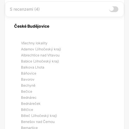
S recenzemi (4)
České Budějovice
Všechny lokality
Adamov (Jihočeský kraj)
Albrechtice nad Vltavou
Babice (Jihočeský kraj)
Balkova Lhota
Báňovice
Bavorov
Bechyně
Bečice
Bednárec
Bednáreček
Bělčice
Běleč (Jihočeský kraj)
Benešov nad Černou
Bernartice