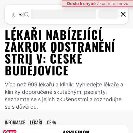
|
LÉKAŘI NABÍZEJÍCÍ
ZÁKROK
ODSTRANĚNÍ
STRIÍ
V:
ČESKÉ
BUDĚJOVICE
Více než 999 lékařů a klinik. Vyhledejte lékaře a
kliniky doporučené skutečnými pacienty,
seznamte se s jejich zkušenostmi a rozhodujte
se s důvěrou.
INFORMACE
LÉKAŘI
CENA
ASKLEPION