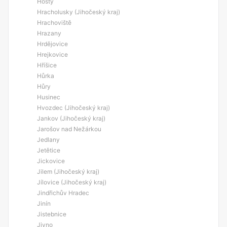
Hosty
Hracholusky (Jihočeský kraj)
Hrachoviště
Hrazany
Hrdějovice
Hrejkovice
Hříšice
Hůrka
Hůry
Husinec
Hvozdec (Jihočeský kraj)
Jankov (Jihočeský kraj)
Jarošov nad Nežárkou
Jedlany
Jetětice
Jickovice
Jilem (Jihočeský kraj)
Jílovice (Jihočeský kraj)
Jindřichův Hradec
Jinín
Jistebnice
Jivno