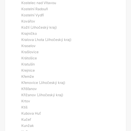
Kostelec nad Vltavou
Kostelní Radouň
Kostelní Vydří
Kovářov
Kožlí (Jihočeský kraj)
Krajničko
Kralova Lhota (Jihočeský kraj)
Kraselov
Krašlovice
Krátošice
Kratušín
Krejnice
Křemže
Křenovice (Jihočeský kraj)
Křišťanov
Křižanov (Jihočeský kraj)
Krtov
Ktiš
Kubova Huť
Kučeř
Kunžak