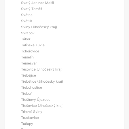
Svatý Jan nad Malší
Svatý Tomáš
Světce
Světlík
Sviny (Jihočeský kraj)
Svrabov
Tábor
Talínské Kukle
Tchořovice
Temelín
Temešvár
Těšovice (Jihočeský kraj)
Třebějice
Třebětice (Jihočeský kraj)
Třebohostice
Třeboň
Třešňový Újezdec
Třešovice (Jihočeský kraj)
Trhové Sviny
Truskovice
Tučapy