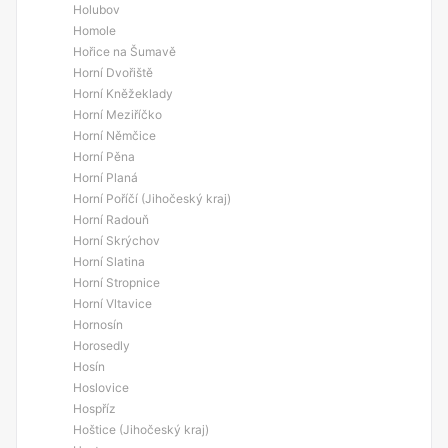
Holubov
Homole
Hořice na Šumavě
Horní Dvořiště
Horní Kněžeklady
Horní Meziříčko
Horní Němčice
Horní Pěna
Horní Planá
Horní Poříčí (Jihočeský kraj)
Horní Radouň
Horní Skrýchov
Horní Slatina
Horní Stropnice
Horní Vltavice
Hornosín
Horosedly
Hosín
Hoslovice
Hospříz
Hoštice (Jihočeský kraj)