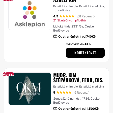
Estetická chirurgie, Estetická medicína,
zobrazit více
4.9
(68 Recenzí)
·
21 Skutečných příběhů
Lidická třída 2331/6a, České
Budějovice
Odstranění strií
od
740Kč
Odpovídá do
41 h
KONTAKTOVAT
MUDR. KIM
ŠTĚPÁNKOVÁ, FEBO, DIS.
Estetická chirurgie, Estetická medicína
5
(6 Recenzí)
Senovážné náměstí 1736, České
Budějovice
Odstranění strií
od
1.500Kč