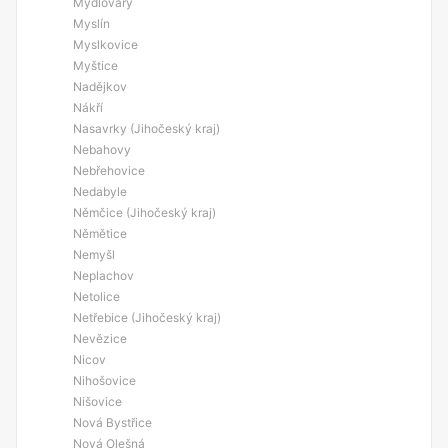
Mydlovary
Myslín
Myslkovice
Myštice
Nadějkov
Nákří
Nasavrky (Jihočeský kraj)
Nebahovy
Nebřehovice
Nedabyle
Němčice (Jihočeský kraj)
Němětice
Nemyšl
Neplachov
Netolice
Netřebice (Jihočeský kraj)
Nevězice
Nicov
Nihošovice
Nišovice
Nová Bystřice
Nová Olešná