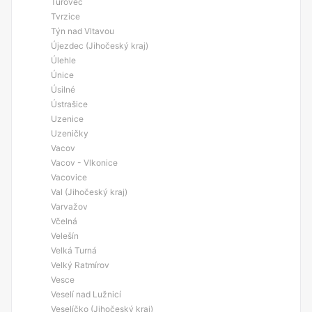
Turovec
Tvrzice
Týn nad Vltavou
Újezdec (Jihočeský kraj)
Úlehle
Únice
Úsilné
Ústrašice
Uzenice
Uzeničky
Vacov
Vacov - Vlkonice
Vacovice
Val (Jihočeský kraj)
Varvažov
Včelná
Velešín
Velká Turná
Velký Ratmírov
Vesce
Veselí nad Lužnicí
Veselíčko (Jihočeský kraj)