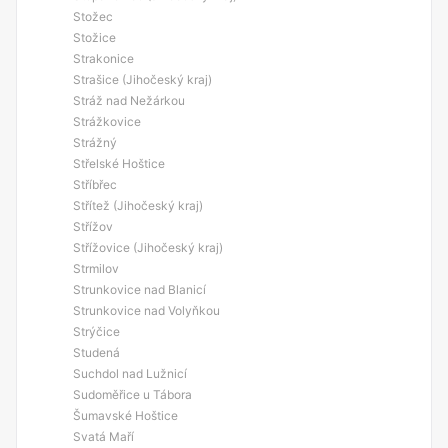
Stožec
Stožice
Strakonice
Strašice (Jihočeský kraj)
Stráž nad Nežárkou
Strážkovice
Strážný
Střelské Hoštice
Stříbřec
Střítež (Jihočeský kraj)
Střížov
Střížovice (Jihočeský kraj)
Strmilov
Strunkovice nad Blanicí
Strunkovice nad Volyňkou
Strýčice
Studená
Suchdol nad Lužnicí
Sudoměřice u Tábora
Šumavské Hoštice
Svatá Maří