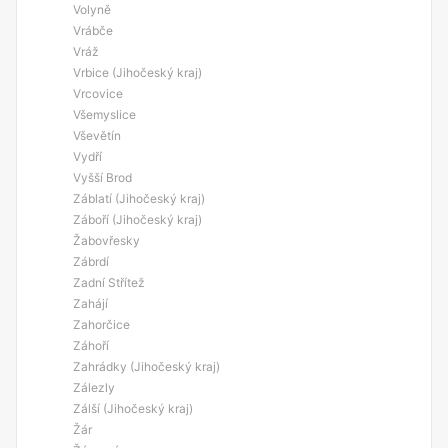
Volyně
Vrábče
Vráž
Vrbice (Jihočeský kraj)
Vrcovice
Všemyslice
Vševětín
Vydří
Vyšší Brod
Záblatí (Jihočeský kraj)
Záboří (Jihočeský kraj)
Žabovřesky
Zábrdí
Zadní Střítež
Zahájí
Zahorčice
Záhoří
Zahrádky (Jihočeský kraj)
Zálezly
Zálší (Jihočeský kraj)
Žár