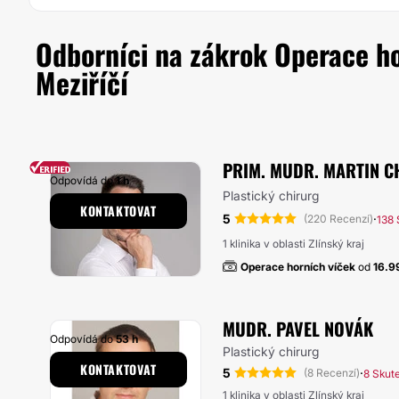
Odborníci na zákrok Operace hor
Meziříčí
PRIM. MUDR. MARTIN C
Odpovídá do
1 h
Plastický chirurg
KONTAKTOVAT
5
·
(220 Recenzí)
138 
1 klinika v oblasti Zlínský kraj
Operace horních víček
od
16.9
MUDR. PAVEL NOVÁK
Odpovídá do
53 h
Plastický chirurg
KONTAKTOVAT
5
·
(8 Recenzí)
8 Skut
1 klinika v oblasti Zlínský kraj