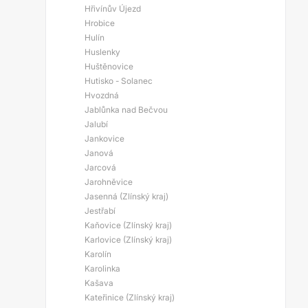
Hřivínův Újezd
Hrobice
Hulín
Huslenky
Huštěnovice
Hutisko - Solanec
Hvozdná
Jablůnka nad Bečvou
Jalubí
Jankovice
Janová
Jarcová
Jarohněvice
Jasenná (Zlínský kraj)
Jestřabí
Kaňovice (Zlínský kraj)
Karlovice (Zlínský kraj)
Karolín
Karolinka
Kašava
Kateřinice (Zlínský kraj)