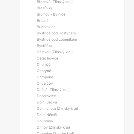
Březová (Zlínský kraj)
Březůvky
Brumov - Bylnice
Brusné
Buchlovice
Bystřice pod Hostýnem
Bystřice pod Lopeníkem
Bystřička
Částkov (Zlínský kraj)
Cetechovice
Chomýž
Choryně
Chropyně
Chvalčov
Dešná (Zlínský kraj)
Dobrkovice
Dolní Bečva
Dolní Lhota (Zlínský kraj)
Dolní Němčí
Doubravy
Dřínov (Zlínský kraj)
Drnovice (Zlínský kraj)