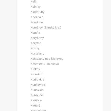
Kelč
Kelníky
Kladeruby
Kněžpole
Komárno
Komárov (Zlínský kraj)
Komňa
Koryčany
Korytná
Košíky
Kostelany
Kostelany nad Moravou
Kostelec u Holešova
Křekov
Kroměříž
Kudlovice
Kunkovice
Kunovice
Kurovice
Kvasice
Květná
Kyselovice