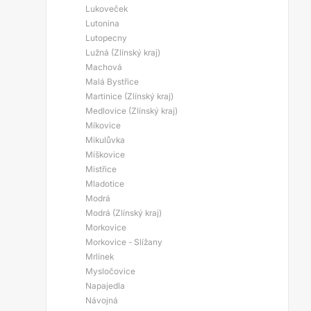
Lukoveček
Lutonina
Lutopecny
Lužná (Zlínský kraj)
Machová
Malá Bystřice
Martinice (Zlínský kraj)
Medlovice (Zlínský kraj)
Míkovice
Mikulůvka
Míškovice
Mistřice
Mladotice
Modrá
Modrá (Zlínský kraj)
Morkovice
Morkovice - Slížany
Mrlínek
Mysločovice
Napajedla
Návojná