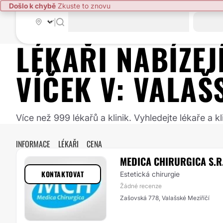
Došlo k chybě
Zkuste to znovu
|
LÉKAŘI NABÍZE
VÍČEK
V:
VALAŠS
Více než 999 lékařů a klinik. Vyhledejte lékaře a
INFORMACE
LÉKAŘI
CENA
MEDICA CHIRURGICA S.R
KONTAKTOVAT
Estetická chirurgie
Žádné recenze
Zašovská 778, Valašské Meziříčí