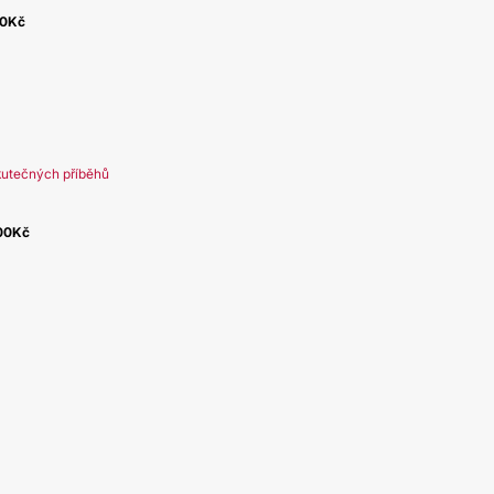
00Kč
kutečných příběhů
00Kč