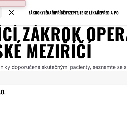
ZÁKROKY
LÉKAŘI
PŘÍBĚHY
ZEPTEJTE SE LÉKAŘE
PŘED A PO
JÍCÍ ZÁKROK
OPER
KÉ MEZIŘÍČÍ
 kliniky doporučené skutečnými pacienty, seznamte se s
.O.