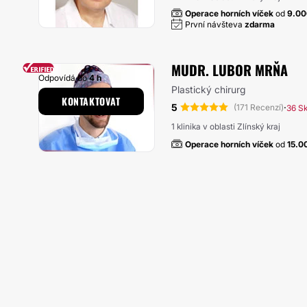
Operace horních víček
od
9.0
První návšteva
zdarma
MUDR. LUBOR MRŇA
Odpovídá do
4 h
Plastický chirurg
KONTAKTOVAT
5
·
(171 Recenzí)
36 S
1 klinika v oblasti Zlínský kraj
Operace horních víček
od
15.0