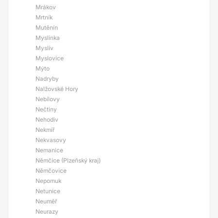
Mrákov
Mrtník
Mutěnín
Myslinka
Myslív
Myslovice
Mýto
Nadryby
Nalžovské Hory
Nebílovy
Nečtiny
Nehodiv
Nekmíř
Nekvasovy
Nemanice
Němčice (Plzeňský kraj)
Němčovice
Nepomuk
Netunice
Neuměř
Neurazy