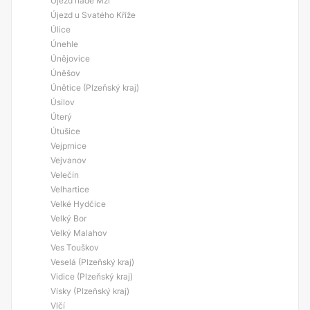
Újezd nade Mží
Újezd u Svatého Kříže
Úlice
Únehle
Únějovice
Úněšov
Únětice (Plzeňský kraj)
Úsilov
Úterý
Útušice
Vejprnice
Vejvanov
Velečín
Velhartice
Velké Hydčice
Velký Bor
Velký Malahov
Ves Touškov
Veselá (Plzeňský kraj)
Vidice (Plzeňský kraj)
Vísky (Plzeňský kraj)
Vlčí