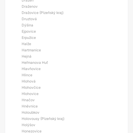
Dražeň
Draženov
Dražovice (Plzeňský kraj)
Druztová
Dýšina
Ejpovice
Erpužice
Halže
Hartmanice
Hejná
Heřmanova Huť
Hlavňovice
Hlince
Hlohová
Hlohovčice
Hlohovice
Hnačov
Hněvnice
Holoubkov
Holovousy (Plzeňský kraj)
Holýšov
Honezovice