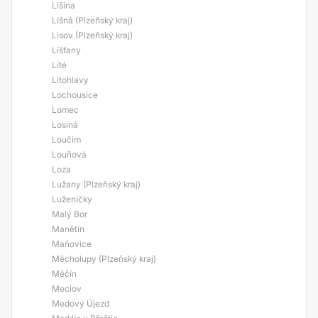
Líšina
Líšná (Plzeňský kraj)
Lisov (Plzeňský kraj)
Líšťany
Líté
Litohlavy
Lochousice
Lomec
Losiná
Loučim
Louňová
Loza
Lužany (Plzeňský kraj)
Luženičky
Malý Bor
Manětín
Maňovice
Měcholupy (Plzeňský kraj)
Měčín
Meclov
Medový Újezd