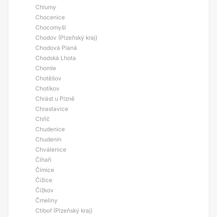
Chlumy
Chocenice
Chocomyšl
Chodov (Plzeňský kraj)
Chodová Planá
Chodská Lhota
Chomle
Chotěšov
Chotíkov
Chrást u Plzně
Chrastavice
Chříč
Chudenice
Chudenín
Chválenice
Číhaň
Čímice
Čižice
Čížkov
Čmeliny
Ctiboř (Plzeňský kraj)