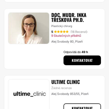
DOC. MUDR. INKA
TŘEŠKOVÁ PH.D.
Plastický chirurg
5
(18 Recenzí)
·
9 Skutečných příběhů
Alej Svobody 80, Plzeň
Odpovídá do
49 h
KONTAKTOVAT
ULTIME CLINIC
Žádné recenze
Alej Svobody 853/55, Plzeň
KONTAKTOVAT