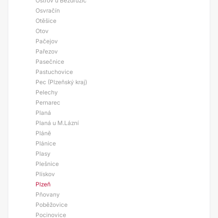
Ostrov u Bezdružic
Osvračín
Otěšice
Otov
Pačejov
Pařezov
Pasečnice
Pastuchovice
Pec (Plzeňský kraj)
Pelechy
Pernarec
Planá
Planá u M.Lázní
Pláně
Plánice
Plasy
Plešnice
Plískov
Plzeň
Pňovany
Poběžovice
Pocinovice