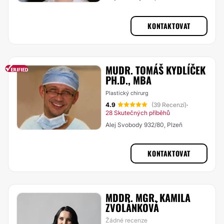
KONTAKTOVAT
MUDR. TOMÁŠ KYDLÍČEK
PH.D., MBA
Plastický chirurg
4.9
(39 Recenzí)
·
28 Skutečných příběhů
Alej Svobody 932/80, Plzeň
KONTAKTOVAT
MDDR. MGR. KAMILA
ZVOLÁNKOVÁ
Žádné recenze