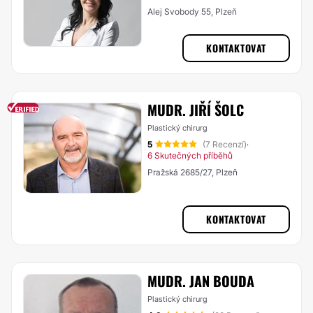
Alej Svobody 55, Plzeň
KONTAKTOVAT
MUDR. JIŘÍ ŠOLC
Plastický chirurg
5
(7 Recenzí)
·
6 Skutečných příběhů
Pražská 2685/27, Plzeň
KONTAKTOVAT
MUDR. JAN BOUDA
Plastický chirurg