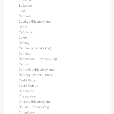
Bukovník
Bušovice
Býšť
Čachrov
Částkov (Plzeňský kraj)
Cebiv
Čečovice
Cekov
Čeminy
Čermná (Plzeňský kraj)
Černíkov
Černíkovice (Plzeňský kraj)
Černošín
Černovice (Plzeňský kraj)
Červený Hrádek u Plzně
Česká Bříza
Česká Kubice
Chanovice
Cheznovice
Chlístov (Plzeňský kraj)
Chlum (Plzeňský kraj)
Chlumčany