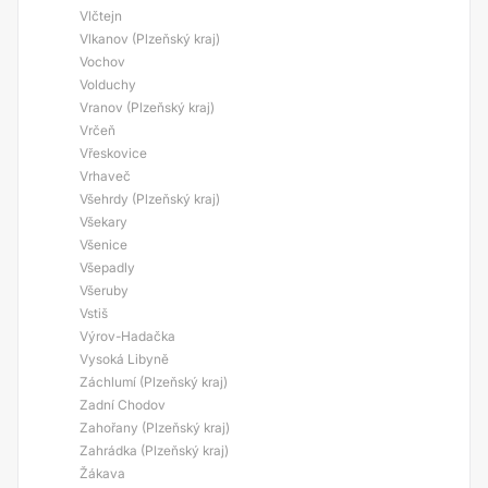
Vlčtejn
Vlkanov (Plzeňský kraj)
Vochov
Volduchy
Vranov (Plzeňský kraj)
Vrčeň
Vřeskovice
Vrhaveč
Všehrdy (Plzeňský kraj)
Všekary
Všenice
Všepadly
Všeruby
Vstiš
Výrov-Hadačka
Vysoká Libyně
Záchlumí (Plzeňský kraj)
Zadní Chodov
Zahořany (Plzeňský kraj)
Zahrádka (Plzeňský kraj)
Žákava