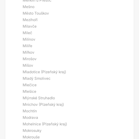
Merklín u Přeštic
Mešno
Město Touškov
Mezihoří
Milavče
Mileč
Milínov
Milíře
Mířkov
Mirošov
Míšov
Mladotice (Plzeňský kraj)
Mladý Smolivec
Mlečice
Mlešice
Mlýnské Struhadlo
Mnichov (Plzeňský kraj)
Mochtín
Modrava
Mohelnice (Plzeňský kraj)
Mokrosuky
Mokrouše