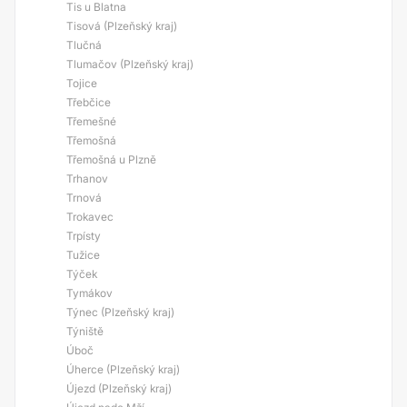
Tis u Blatna
Tisová (Plzeňský kraj)
Tlučná
Tlumačov (Plzeňský kraj)
Tojice
Třebčice
Třemešné
Třemošná
Třemošná u Plzně
Trhanov
Trnová
Trokavec
Trpísty
Tužice
Týček
Tymákov
Týnec (Plzeňský kraj)
Týniště
Úboč
Úherce (Plzeňský kraj)
Újezd (Plzeňský kraj)