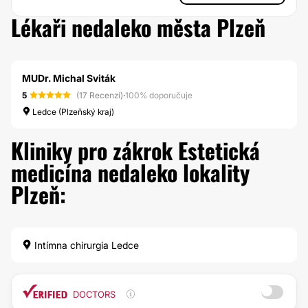
Lékaři nedaleko města Plzeň
MUDr. Michal Sviták
5
(17 Recenzí)
·
100% doporučuje
Ledce (Plzeňský kraj)
Kliniky pro zákrok Estetická
medicína nedaleko lokality
Plzeň:
Intímna chirurgia Ledce
DOCTORS