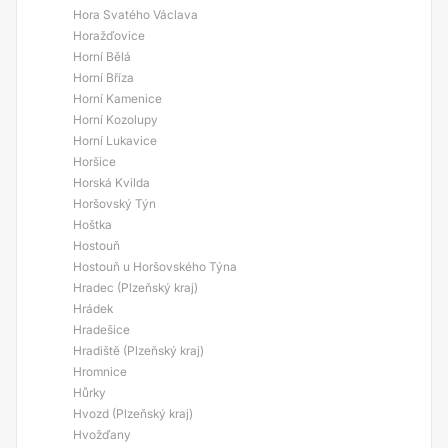
Hora Svatého Václava
Horažďovice
Horní Bělá
Horní Bříza
Horní Kamenice
Horní Kozolupy
Horní Lukavice
Horšice
Horská Kvilda
Horšovský Týn
Hoštka
Hostouň
Hostouň u Horšovského Týna
Hradec (Plzeňský kraj)
Hrádek
Hradešice
Hradiště (Plzeňský kraj)
Hromnice
Hůrky
Hvozd (Plzeňský kraj)
Hvožďany