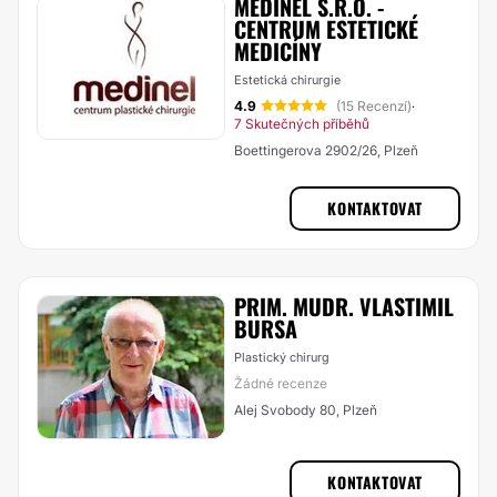
MEDINEL S.R.O. -
CENTRUM ESTETICKÉ
MEDICÍNY
Estetická chirurgie
4.9
(15 Recenzí)
·
7 Skutečných příběhů
Boettingerova 2902/26, Plzeň
KONTAKTOVAT
PRIM. MUDR. VLASTIMIL
BURSA
Plastický chirurg
Žádné recenze
Alej Svobody 80, Plzeň
KONTAKTOVAT