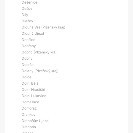
Dešenice
Dešov
Díly
Dlažov
Dlouhá Ves (Plzeňský kraj)
Dlouhý Újezd
Dnešice
Dobřany
Dobříč (Plzeňský kraj)
Dobřív
Dobršín
Dolany (Plzeňský kraj)
Dolce
Dolní Bělá
Dolní Hradiště
Dolní Lukavice
Domažlice
Domoraz
Drahkov
Drahoňův Újezd
Drahotín