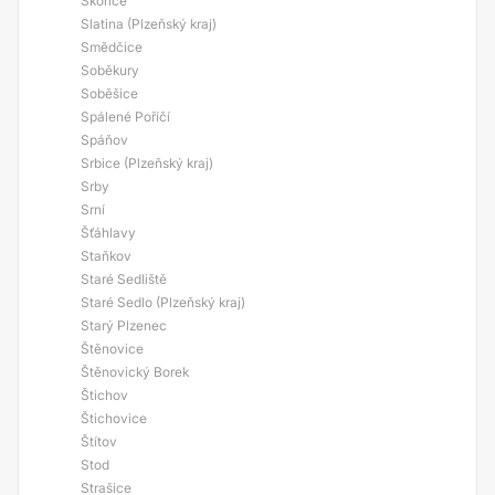
Skořice
Slatina (Plzeňský kraj)
Smědčice
Soběkury
Soběšice
Spálené Poříčí
Spáňov
Srbice (Plzeňský kraj)
Srby
Srní
Šťáhlavy
Staňkov
Staré Sedliště
Staré Sedlo (Plzeňský kraj)
Starý Plzenec
Štěnovice
Štěnovický Borek
Štichov
Štichovice
Štítov
Stod
Strašice