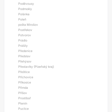
Poděvousy
Podmokly
Polánka
Poleň
pošta Mirošov
Postřekov
Potvorov
Prádlo
Prášily
Předenice
Předslav
Přehýsov
Přestavlky (Plzeňský kraj)
Přeštice
Příchovice
Příkosice
Přimda
Příšov
Prostiboř
Ptenín
Puclice