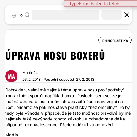
TypeError: Failed to fetch
|
RHINOPLASTIKA
ÚPRAVA NOSU BOXERŮ
Martin24
MA
26. 2. 2013 · Poslední odpověď: 27. 2. 2013
Dobrý den, velmi mě zajímá téma úpravy nosu pro "potřeby"
kontaktních sportů, například boxu. Doslechl jsem se, že je
možná úprava či odstranění chrupavčité části navazující na
kost, přičemž se pak nos stává prakticky "nezlomitelný". To by
tedy byla výhoda.V případě, že je tato možnost pravdivá by mě
zajímaly také nevýhody tohoto zákroku a odhadovaná délka
případné rekonvalescence. Předem děkuji za odpověď
Martin