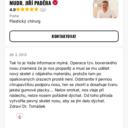
MUDR. JIŘÍ PADĚRA
4.9
(
30
)
Praha
Plastický chirurg
KONTAKTOVAT
26. 2. 2013
Tak to je Vaše informace mylná. Operace tzv. boxerského
nosu znamená že je nos propadlý a musí se mu udělat
nový skelet z nějakého materiálu, protože tam po
opakovaných úrazech prostě není. Odstraníte li pevnou
chrupavčitou podporu nosu, ten se zbortí a dosahuje tvaru
jakési gumové placky.... Nelze smrkat, nos vlaje při
nádechu, nelze nosem pořádně dýchat. Od toho příroda
vytvořila pevný skelet nosu, aby se jím dalo dýchat.
Zdraví Dr. Tomášek
0