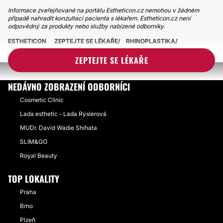
Informace zveřejňované na portálu Estheticon.cz nemohou v žádném
případě nahradit konzultaci pacienta s lékařem. Estheticon.cz není
odpovědný za produkty nebo služby nabízené odborníky.
ESTHETICON
ZEPTEJTE SE LÉKAŘE
RHINOPLASTIKA
ÚPRAVA NOSU BOXERŮ
ZEPTEJTE SE LÉKAŘE
NEDÁVNO ZOBRAZENÍ ODBORNÍCI
Cosmetic Clinic
Lada esthetic - Lada Rýslerová
MUDr. David Wadie Shihata
SLIM&GO
Royal Beauty
TOP LOKALITY
Praha
Brno
Plzeň