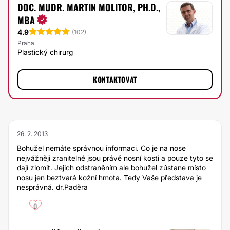
DOC. MUDR. MARTIN MOLITOR, PH.D.,
MBA
4.9
(
102
)
Praha
Plastický chirurg
KONTAKTOVAT
26. 2. 2013
Bohužel nemáte správnou informaci. Co je na nose
nejvážněji zranitelné jsou právě nosní kosti a pouze tyto se
dají zlomit. Jejich odstraněním ale bohužel zústane místo
nosu jen beztvará kožní hmota. Tedy Vaše představa je
nesprávná. dr.Paděra
0