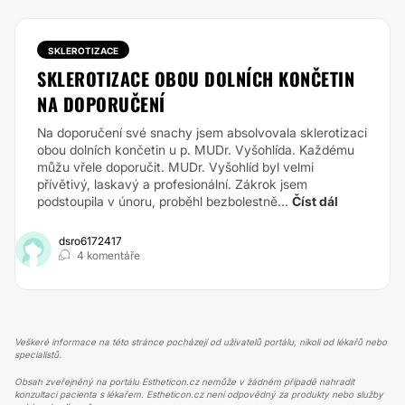
SKLEROTIZACE
SKLEROTIZACE OBOU DOLNÍCH KONČETIN
NA DOPORUČENÍ
Na doporučení své snachy jsem absolvovala sklerotizaci
obou dolních končetin u p. MUDr. Vyšohlída. Každému
můžu vřele doporučit. MUDr. Vyšohlíd byl velmi
přívětivý, laskavý a profesionální. Zákrok jsem
podstoupila v únoru, proběhl bezbolestně...
Číst dál
dsro6172417
4 komentáře
Veškeré informace na této stránce pocházejí od uživatelů portálu, nikoli od lékařů nebo
specialistů.
Obsah zveřejněný na portálu Estheticon.cz nemůže v žádném případě nahradit
konzultaci pacienta s lékařem. Estheticon.cz není odpovědný za produkty nebo služby