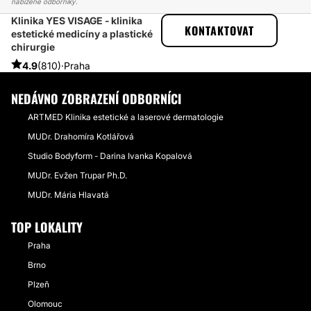
nabízené odborníky.
Klinika YES VISAGE - klinika
ESTHETICON
PŘÍBĚHY
KONTAKTOVAT
estetické medicíny a plastické
PŘÍBĚHY TÝKAJÍCÍ SE ZÁKROKU RHINOPLASTIKA
chirurgie
ZMĚNA TVARU NOSU
4.9
(810)
·
Praha
NEDÁVNO ZOBRAZENÍ ODBORNÍCI
ARTMED Klinika estetické a laserové dermatologie
MUDr. Drahomíra Kotlářová
Studio Bodyform - Darina Ivanka Kopalová
MUDr. Evžen Trupar Ph.D.
MUDr. Mária Hlavatá
TOP LOKALITY
Praha
Brno
Plzeň
Olomouc