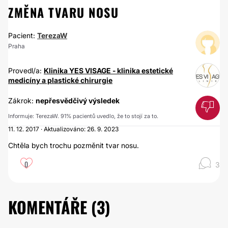
ZMĚNA TVARU NOSU
Pacient:
TerezaW
Praha
Provedl/a:
Klinika YES VISAGE - klinika estetické
medicíny a plastické chirurgie
Zákrok:
nepřesvědčivý výsledek
Informuje: TerezaW. 91% pacientů uvedlo, že to stojí za to.
11. 12. 2017 · Aktualizováno: 26. 9. 2023
Chtěla bych trochu pozměnit tvar nosu.
0
3
KOMENTÁŘE (
3
)