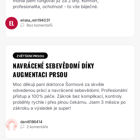
mohla jsem fungovat již za 2 dny. Komfort,
profesionalita, ochotnost - to vše báječné.
eliska_reh194031
EL
Bez komentářů
ZVĚTŠENÍ PRSOU
NAVRÁCENÉ SEBEVĚDOMÍ DÍKY
AUGMENTACI PRSOU
Moc děkuji paní doktorce Šormové za skvěle
odvedenou práci a navrácené sebevědomí. Profesionální
přístup a 100% péče. Zákrok bez komplikací, kontroly
proběhly rychle i přes plnou čekárnu. Jsem 3 měsíce po
zákroku a výsledek je super!
dani6186414
2 komentáře