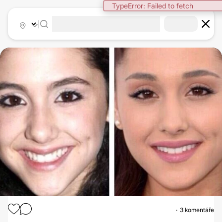
TypeError: Failed to fetch
|
3 komentáře
RHINOPLASTIKA