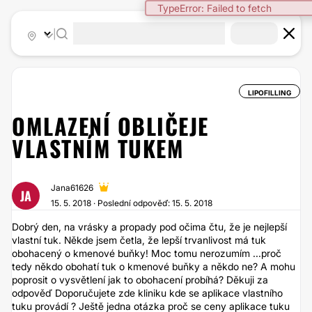
TypeError: Failed to fetch
|
LIPOFILLING
OMLAZENÍ OBLIČEJE
VLASTNÍM TUKEM
Jana61626
JA
15. 5. 2018 · Poslední odpověď: 15. 5. 2018
Dobrý den, na vrásky a propady pod očima čtu, že je nejlepší
vlastní tuk. Někde jsem četla, že lepší trvanlivost má tuk
obohacený o kmenové buňky! Moc tomu nerozumím ...proč
tedy někdo obohatí tuk o kmenové buňky a někdo ne? A mohu
poprosit o vysvětlení jak to obohacení probíhá? Děkuji za
odpověď Doporučujete zde kliniku kde se aplikace vlastního
tuku provádí ? Ještě jedna otázka proč se ceny aplikace tuku