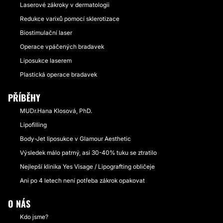
Laserové zákroky v dermatologii
Redukce varixů pomocí sklerotizace
Biostimulační laser
Operace vpáčených bradavek
Liposukce laserem
Plastická operace bradavek
PŘÍBĚHY
MUDr.Hana Klosová, PhD.
Lipofilling
Body-Jet liposukce v Glamour Aesthetic
Výsledek málo patrný, asi 30-40% tuku se ztratilo
Nejlepší klinika Yes Visage / Lipografting obličeje
Ani po 4 letech není potřeba zákrok opakovat
O NÁS
Kdo jsme?