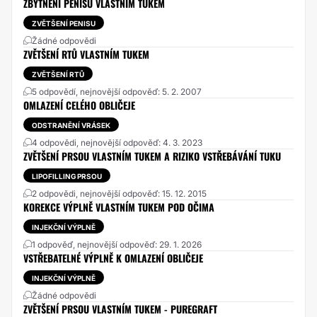
ZBYTNENI PENISU VLASTNIM TUKEM
ZVĚTŠENÍ PENISU
Žádné odpovědi
ZVĚTŠENÍ RTŮ VLASTNÍM TUKEM
ZVĚTŠENÍ RTŮ
5 odpovědí, nejnovější odpověď: 5. 2. 2007
OMLAZENÍ CELÉHO OBLIČEJE
ODSTRANĚNÍ VRÁSEK
4 odpovědi, nejnovější odpověď: 4. 3. 2023
ZVĚTŠENÍ PRSOU VLASTNÍM TUKEM A RIZIKO VSTŘEBÁVÁNÍ TUKU
LIPOFILLING PRSOU
2 odpovědi, nejnovější odpověď: 15. 12. 2015
KOREKCE VÝPLNĚ VLASTNÍM TUKEM POD OČIMA
INJEKČNÍ VÝPLNĚ
1 odpověď, nejnovější odpověď: 29. 1. 2026
VSTŘEBATELNÉ VÝPLNĚ K OMLAZENÍ OBLIČEJE
INJEKČNÍ VÝPLNĚ
Žádné odpovědi
ZVĚTŠENÍ PRSOU VLASTNÍM TUKEM - PUREGRAFT