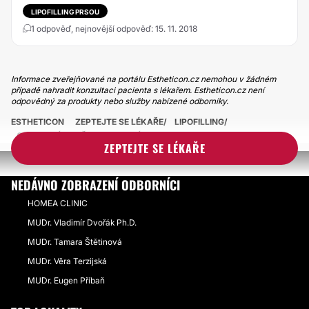
LIPOFILLING PRSOU
1 odpověď, nejnovější odpověď: 15. 11. 2018
Informace zveřejňované na portálu Estheticon.cz nemohou v žádném
případě nahradit konzultaci pacienta s lékařem. Estheticon.cz není
odpovědný za produkty nebo služby nabízené odborníky.
ESTHETICON
ZEPTEJTE SE LÉKAŘE
LIPOFILLING
OMLAZENÍ OBLIČEJE VLASTNÍM TUKEM
ZEPTEJTE SE LÉKAŘE
NEDÁVNO ZOBRAZENÍ ODBORNÍCI
HOMEA CLINIC
MUDr. Vladimír Dvořák Ph.D.
MUDr. Tamara Štětinová
MUDr. Věra Terzijská
MUDr. Eugen Příbaň