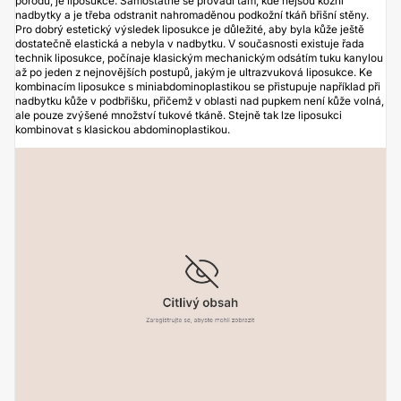
porodu, je liposukce. Samostatně se provádí tam, kde nejsou kožní
nadbytky a je třeba odstranit nahromaděnou podkožní tkáň břišní stěny.
Pro dobrý estetický výsledek liposukce je důležité, aby byla kůže ještě
dostatečně elastická a nebyla v nadbytku. V současnosti existuje řada
technik liposukce, počínaje klasickým mechanickým odsátím tuku kanylou
až po jeden z nejnovějších postupů, jakým je ultrazvuková liposukce. Ke
kombinacím liposukce s miniabdominoplastikou se přistupuje například při
nadbytku kůže v podbřišku, přičemž v oblasti nad pupkem není kůže volná,
ale pouze zvýšené množství tukové tkáně. Stejně tak lze liposukci
kombinovat s klasickou abdominoplastikou.