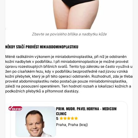
Zbavte se povislého bříška a nadbytku kůže
NĚKDY STAČÍ PROVÉST MINIABDOMINOPLASTIKU
Méně radikálním výkonem je miniabdominoplastika, při níž je odstraněn
kožní nadbytek v podbřišku. I při miniabdominoplastice je možné provést
úpravu rozestouplých břišních svalů. Tento typ zákroku se často využívá u
žen po císařském řezu, kdy v podbřišku bezprostředně nad jizvou vzniká
kožní přebytek, který je při této operaci odstraněn. Rozhodnutí, zda je třeba
provést abdominoplastiku nebo postačuje pouze miniabdominoplastika,
záleží na posouzení operatérem. Ten hodnotí rozsah a lokalizaci kožních a
podkožních přebytků a přítomnost diastázy.
PRIM. MUDR. PAVEL HORYNA - MEDICOM
CLINIC
5
Praha, Praha (kraj)