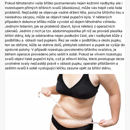
Pokud těhotenství vaše bříško poznamenalo nejen kožními nadbytky ale i
rozestupem přímých břišních svalů (diastázou), může vás trápit celá řada
problémů. Nejčastěji se objevuje vadné držení těla, porucha břišního lisu s
následnou zácpou, může se objevit také pupeční kýla. V některých
případech dokonce bříško může vyvolat až dojem těhotného vzhledu.
Jediným řešením, jak se problémů zbavit, bývá některý z operačních
zákroků. Jedním z nich je tzv.
abdominoplastika
při níž se provádí plastika
břišní stěny, kdy je odstraněna nejen podkožní část, ale i nadbytek kůže z
podbřišku a oblasti nad pupkem. Řez se vede v podbřišku a okolo pupku,
ten se obřízne, kůže se stáhne dolů, přebytek odstraní a pupek se vyšije do
správné polohy. V případě rozestupu povoleného břišního svalstva, je
během operace provedeno jeho sešití k sobě. Pokud se vlivem rozestupu
svalů objeví také pupeční kýla, což je střevní klička, která prostupuje skrze
uvolněné svaly nejčastěji právě v oblasti pupku, operatér přiblížením a
sešitím svalů k sobě vystupující kličku zasune opět za břišní stěnu.