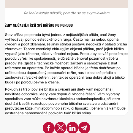
Řešení existuje několik, poraďte se se svým lékařem
ŽENY NEJČASTĚJI ŘEŠÍ SVÉ BŘÍŠKO PO PORODU
Stav bříška po porodu bývá jednou z nejčastějších příčin, proč ženy
vyhledávají pomoc estetického chirurga. Často mají za sebou úporná
cvičení a pocit zklamání, že jinak štíhlou postavu nedokáží v oblasti břicha
zformovat. Teprve estetický chirurg jim objasní příčinu, proč jejich bříško
vypadá jako těhotné, ačkoliv těhotné nejsou. Proto, aby se váš problém po
porodu vyřešil ke spokojenosti, je důležité věnovat pozornost výběru
pracoviště, zjistit si technické možnosti zařízení a samozřejmě získat
reference na operatéra. Po každé operaci břicha je třeba dodržovat po
určitou dobu doporučený pooperační režim, nosit elastické prádlo a
zachovávat fyzické šetření. Jen tak se operační rána dobře zhojí a bříško
bude i po porodu pevné a krásné.
Pokud vás trápí povislé bříško a cvičení ani diety vám nepomáhají,
navštivte odborníka, který vám doporučí vhodné řešení. Vámi vybraný
specialista vám může navrhnout klasickou abdominoplastiku, při které
dochází k sešití rozestupu povoleného břišního svalstva a odstranění
přebytečné kůže, miniabdominoplastiku či liposukci, během níž vám bude
odstraněna nahromaděná podkožní tkáň břišní stěny.