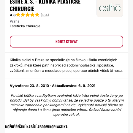
ESTHÉ A. S. - KLINIKA PLASTICKÉ
CHIRURGIE
4.8
(
184
)
Praha
Estetická chirurgie
KONTAKTOVAT
Klinika sídlící v Praze se specializuje na širokou škálu estetických
zákroků, mezi které patří například abdominoplastika, liposukce,
zvětšení, zmenšení a modelace prsou, operace očních víček či nosu.
Vytvořeno: 23. 8. 2010 · Aktualizováno: 6. 9. 2021
Povislé bříško s nadbytkem uvolněné kůže trápí velmi často ženy po
porodu. Byl by však omyl domnívat se, že se jedná pouze o ty, kterým
miminko zanechalo pár kilogramů navíc. Vyklenuté povislé břicho se
objevuje často i u žen s jinak optimální váhou. Řešení často nabízí
operační zákrok.
MOŽNÉ ŘEŠENÍ NABÍZÍ ABDOMINOPLASTIKA