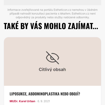
Informace zveřejňované na portálu Estheticon.cz nemohou v žádném
případě nahradit konzultaci pacienta s lékařem. Estheticon.cz není
odpovědný za produkty nebo služby nabízené odborníky.
TAKÉ BY VÁS MOHLO ZAJÍMAT...
LIPOSUKCE, ABDOMINOPLASTIKA NEBO OBOJÍ?
MUDr. Karel Urban
· 6. 9. 2021