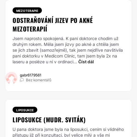
MEZOTERAPIE
ODSTRAŇOVÁNÍ JIZEV PO AKNÉ
MEZOTERAPIÍ
Jsem naprosto spokojená. K paní doktorce chodím už
druhým rokem. Měla jsem jizvy po akné a chtěla jsem
se jich zbavit (samozřejmě), tak jsem nejdříve navštívila
paní doktorku v Medicom Clinic, tam jsem byla 2x na
laseru a posléze u ní v ordinaci...
Číst dál
gabr6179561
Bez komentářů
LIPOSUKCE
LIPOSUKCE (MUDR. SVITÁK)
U pana doktora jsme byla na liposukci, cením si vlídného
přístupu již při konzultaci, byl velice milý a vše mi