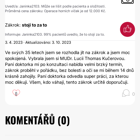
Uvedl/a: Janinka2103. Může se lišit podle pacienta a složitosti.
Průměrná cena zákroku: Operace horních víček je od 12.000 Kč.
Zákrok:
stojí to za to
Informuje: Janinka2103. 99% pacientů uvedlo, že to stojí za to.
3. 4. 2023 · Aktualizováno: 3. 10. 2023
Ve svých 35 letech jsem se rozhodla jít na zákrok a jsem moc
spokojená. Vybrala jsem si MUDr. Lucii Thomas Kučerovou.
Paní doktorka mi po konzultaci nabídla velmi brzký termín,
zákrok proběhl v pořádku, bez bolesti a oči se mi během 14 dnů
krásně zahojily. Paní doktorka odvedla super práci, za kterou
moc děkuji. Všem, kdo váhají, tento zákrok určitě doporučuji.
0
0
KOMENTÁŘŮ (
0
)