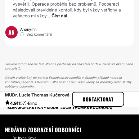
vysvětlil. Operace proběhla bez problémů. Pooperaci
následovali pravidelné kontoli, kdy byl vždy vstřícný a
vešecno mi vždy...
Číst dál
Anonymní
AN
Bez komentářů
Veškeré informace na této stránce pocházejí od uživatelů portálu, nikoli od lékařů nebo
specialistů.
Obsah zveřejněný na portálu Estheticon.cz nemůže v žádném případě nahradit
konzultaci pacienta s lékařem. Estheticon.cz není odpovědný za produkty nebo služby
nabízené odborníky.
MUDr. Lucie Thomas Kučerová
ESTHETICON
PŘÍBĚHY
KONTAKTOVAT
PŘÍBĚHY TÝKAJÍCÍ SE ZÁKROKU OPERACE HORNÍCH VÍČEK
4.9
(157)
·
Brno
BLEFAROPLASTIKA - MUDR. LUCIE THOMAS KUČEROVÁ
NEDÁVNO ZOBRAZENÍ ODBORNÍCI
Dr. Iryna Kovel