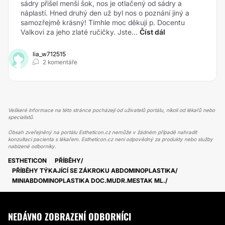
sádry přišel menší šok, nos je otlačený od sádry a
náplastí. Hned druhý den už byl nos o poznání jiný a
samozřejmě krásný! Tímhle moc děkuji p. Docentu
Valkovi za jeho zlaté ručičky. Jste...
Číst dál
lia_w712515
2 komentáře
Veškeré informace na této stránce pocházejí od uživatelů portálu, nikoli od lékařů nebo
specialistů.
Obsah zveřejněný na portálu Estheticon.cz nemůže v žádném případě nahradit
konzultaci pacienta s lékařem. Estheticon.cz není odpovědný za produkty nebo služby
nabízené odborníky.
ESTHETICON
PŘÍBĚHY
PŘÍBĚHY TÝKAJÍCÍ SE ZÁKROKU ABDOMINOPLASTIKA
MINIABDOMINOPLASTIKA DOC.MUDR.MESTAK ML.
NEDÁVNO ZOBRAZENÍ ODBORNÍCI