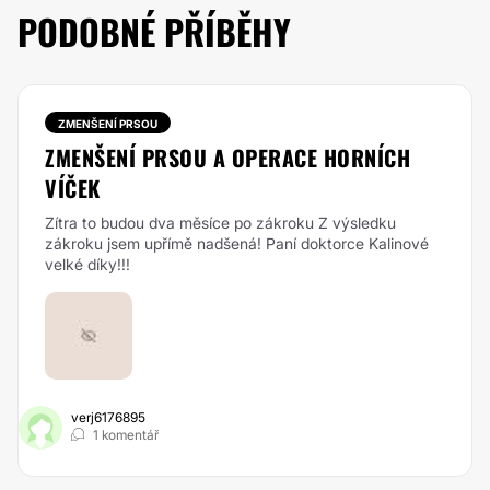
PODOBNÉ PŘÍBĚHY
ZMENŠENÍ PRSOU
ZMENŠENÍ PRSOU A OPERACE HORNÍCH
VÍČEK
Zítra to budou dva měsíce po zákroku Z výsledku
zákroku jsem upřímě nadšená! Paní doktorce Kalinové
velké díky!!!
verj6176895
1 komentář