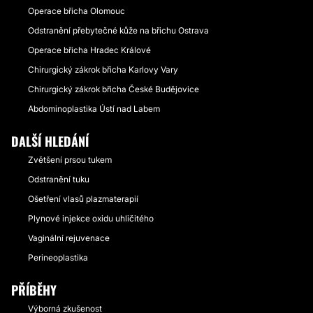
Operace břicha Olomouc
Odstranění přebytečné kůže na břichu Ostrava
Operace břicha Hradec Králové
Chirurgický zákrok břicha Karlovy Vary
Chirurgický zákrok břicha České Budějovice
Abdominoplastika Ústí nad Labem
DALŠÍ HLEDÁNÍ
Zvětšení prsou tukem
Odstranění tuku
Ošetření vlasů plazmaterapií
Plynové injekce oxidu uhličitého
Vaginální rejuvenace
Perineoplastika
PŘÍBĚHY
Výborná zkušenost