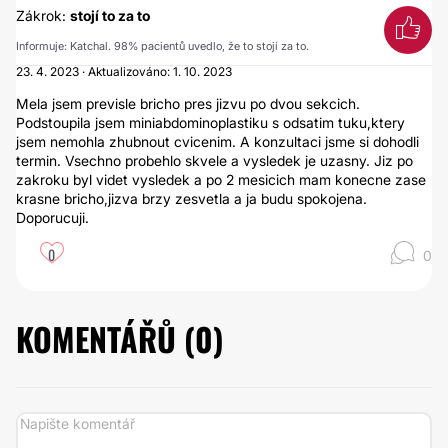
Zákrok:
stojí to za to
Informuje: Katchal. 98% pacientů uvedlo, že to stojí za to.
23. 4. 2023 · Aktualizováno: 1. 10. 2023
Mela jsem previsle bricho pres jizvu po dvou sekcich.
Podstoupila jsem miniabdominoplastiku s odsatim tuku,ktery
jsem nemohla zhubnout cvicenim. A konzultaci jsme si dohodli
termin. Vsechno probehlo skvele a vysledek je uzasny. Jiz po
zakroku byl videt vysledek a po 2 mesicich mam konecne zase
krasne bricho,jizva brzy zesvetla a ja budu spokojena.
Doporucuji.
0
0
KOMENTÁŘŮ (
0
)