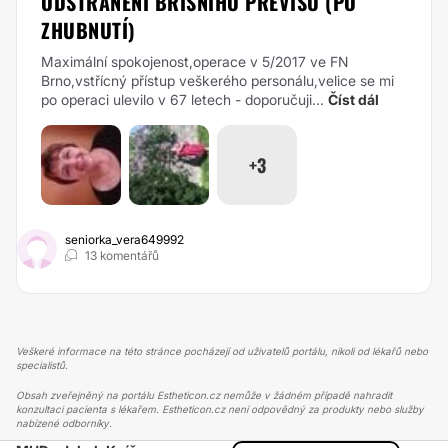
ODSTRANĚNÍ BŘIŠNÍHO PŘEVISU (PO
ZHUBNUTÍ)
Maximální spokojenost,operace v 5/2017 ve FN
Brno,vstřícný přístup veškerého personálu,velice se mi
po operaci ulevilo v 67 letech - doporučuji...
Číst dál
+3
seniorka_vera649992
13 komentářů
Veškeré informace na této stránce pocházejí od uživatelů portálu, nikoli od lékařů nebo
specialistů.
Obsah zveřejněný na portálu Estheticon.cz nemůže v žádném případě nahradit
konzultaci pacienta s lékařem. Estheticon.cz není odpovědný za produkty nebo služby
nabízené odborníky.