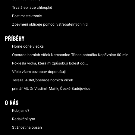
Trvalá epilace chloupků
Post mastektomie
Zpevnění obličeje pomocí vstřebatelných nití
PŘÍBĚHY
Horné očné viečka
Operace horních víček Nemocnice Třinec pobočka Kopřivnice 60 min.
Pokleslá víčka, která mi způsobují bolest očí...
Vřele všem bez obav doporučuji
Tereza, 40let/operace horních víček
primář MUDr Vladimír Mařík, České Budějovice
O NÁS
Kdo jsme?
Redakční tým
Stížnost na obsah