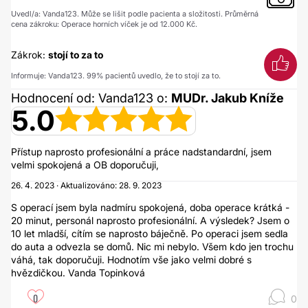
Uvedl/a: Vanda123. Může se lišit podle pacienta a složitosti. Průměrná
cena zákroku: Operace horních víček je od 12.000 Kč.
Zákrok:
stojí to za to
Informuje: Vanda123. 99% pacientů uvedlo, že to stojí za to.
Hodnocení od: Vanda123 o:
MUDr. Jakub Kníže
5.0
Přístup naprosto profesionální a práce nadstandardní, jsem
velmi spokojená a OB doporučuji,
26. 4. 2023 · Aktualizováno: 28. 9. 2023
S operací jsem byla nadmíru spokojená, doba operace krátká -
20 minut, personál naprosto profesionální. A výsledek? Jsem o
10 let mladší, cítím se naprosto báječně. Po operaci jsem sedla
do auta a odvezla se domů. Nic mi nebylo. Všem kdo jen trochu
váhá, tak doporučuji. Hodnotím vše jako velmi dobré s
hvězdičkou. Vanda Topinková
0
0