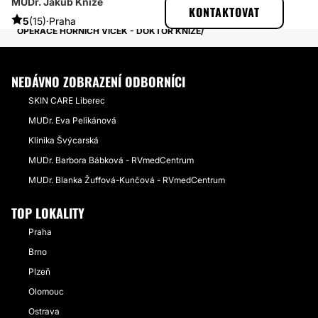
MUDr. Jakub Kníže
ESTHETICON
PŘÍBĚHY
KONTAKTOVAT
PŘÍBĚHY TÝKAJÍCÍ SE ZÁKROKU OPERACE HORNÍCH VÍČEK
5
(15)
·
Praha
OPERACE HORNÍCH VÍČEK - DOKTOR KNÍŽE
NEDÁVNO ZOBRAZENÍ ODBORNÍCI
SKIN CARE Liberec
MUDr. Eva Pelikánová
Klinika Švýcarská
MUDr. Barbora Bábková - RVmedCentrum
MUDr. Blanka Žuffová-Kunčová - RVmedCentrum
TOP LOKALITY
Praha
Brno
Plzeň
Olomouc
Ostrava