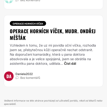
Bez komentářů
OPERACE HORNÍCH VÍČEK
OPERACE HORNÍCH VÍČEK, MUDR. ONDŘEJ
MĚŠŤÁK
Vzhledem k tomu, že uz mi povidla oční víčka, rozhodla
jsem se, přebytečnou kůži operačně nechat odstranit.
Na doporučení kamarádky, která u pana doktora
absolvovala a je velice spojojená, jsem se obrátila na
asistentku pana doktora, udělala...
Číst dál
Daniela2022
DA
Bez komentářů
Veškeré informace na této stránce pocházejí od uživatelů portálu, nikoli od lékařů nebo
specialistů.