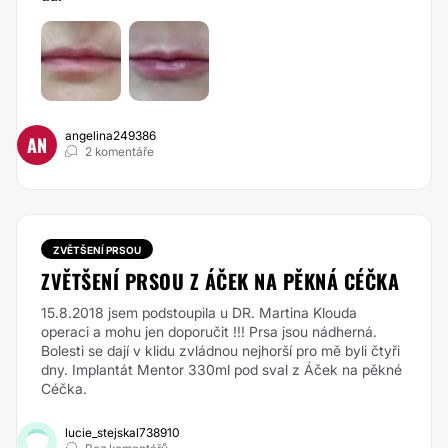
angelina249386
AN
2 komentáře
ZVĚTŠENÍ PRSOU
ZVĚTŠENÍ PRSOU Z ÁČEK NA PĚKNÁ CÉČKA
15.8.2018 jsem podstoupila u DR. Martina Klouda
operaci a mohu jen doporučit !!! Prsa jsou nádherná.
Bolesti se dají v klidu zvládnou nejhorší pro mě byli čtyři
dny. Implantát Mentor 330ml pod sval z Áček na pěkné
Céčka.
lucie_stejskal738910