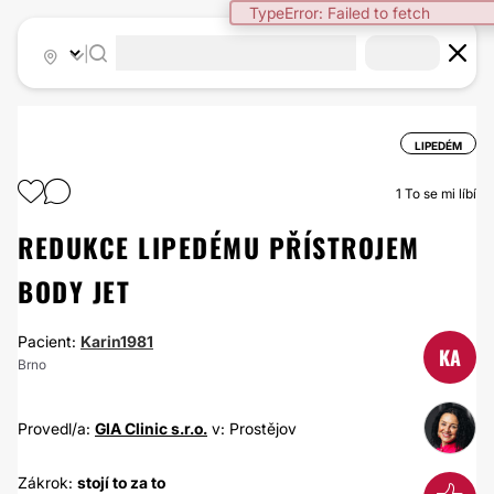
TypeError: Failed to fetch
|
LIPEDÉM
1
To se mi líbí
REDUKCE LIPEDÉMU PŘÍSTROJEM
BODY JET
Pacient:
Karin1981
KA
Brno
Provedl/a:
GIA Clinic s.r.o.
v: Prostějov
Zákrok:
stojí to za to