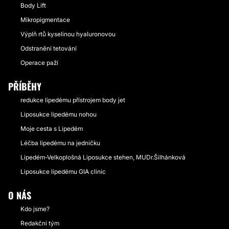
Body Lift
Mikropigmentace
Výplň rtů kyselinou hyaluronovou
Odstranění tetování
Operace paží
PŘÍBĚHY
redukce lipedému přístrojem body jet
Liposukce lipedému nohou
Moje cesta s Lipedém
Léčba lipedému na jedničku
Lipedém-Velkoplošná Liposukce stehen, MUDr.Šilhánková
Liposukce lipedému GIA clinic
O NÁS
Kdo jsme?
Redakční tým