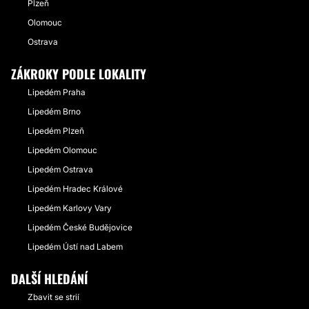
Plzeň
Olomouc
Ostrava
ZÁKROKY PODLE LOKALITY
Lipedém Praha
Lipedém Brno
Lipedém Plzeň
Lipedém Olomouc
Lipedém Ostrava
Lipedém Hradec Králové
Lipedém Karlovy Vary
Lipedém České Budějovice
Lipedém Ústí nad Labem
DALŠÍ HLEDÁNÍ
Zbavit se strií