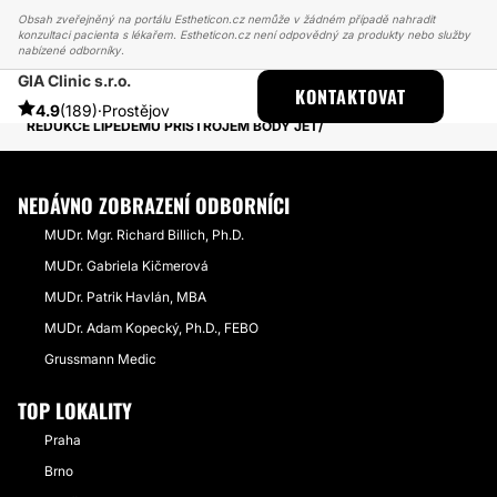
Obsah zveřejněný na portálu Estheticon.cz nemůže v žádném případě nahradit
konzultaci pacienta s lékařem. Estheticon.cz není odpovědný za produkty nebo služby
nabízené odborníky.
GIA Clinic s.r.o.
ESTHETICON
PŘÍBĚHY
KONTAKTOVAT
PŘÍBĚHY TÝKAJÍCÍ SE ZÁKROKU LIPEDÉM
4.9
(189)
·
Prostějov
REDUKCE LIPEDÉMU PŘÍSTROJEM BODY JET
NEDÁVNO ZOBRAZENÍ ODBORNÍCI
MUDr. Mgr. Richard Billich, Ph.D.
MUDr. Gabriela Kičmerová
MUDr. Patrik Havlán, MBA
MUDr. Adam Kopecký, Ph.D., FEBO
Grussmann Medic
TOP LOKALITY
Praha
Brno