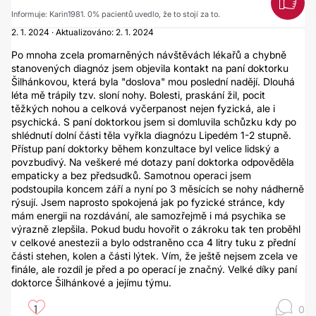
Informuje: Karin1981. 0% pacientů uvedlo, že to stojí za to.
2. 1. 2024 · Aktualizováno: 2. 1. 2024
Po mnoha zcela promarněných návštěvách lékařů a chybně
stanovených diagnóz jsem objevila kontakt na paní doktorku
Šilhánkovou, která byla "doslova" mou poslední nadějí. Dlouhá
léta mě trápily tzv. sloní nohy. Bolesti, praskání žil, pocit
těžkých nohou a celková vyčerpanost nejen fyzická, ale i
psychická. S paní doktorkou jsem si domluvila schůzku kdy po
shlédnutí dolní části těla vyřkla diagnózu Lipedém 1-2 stupně.
Přístup paní doktorky během konzultace byl velice lidský a
povzbudivý. Na veškeré mé dotazy paní doktorka odpověděla
empaticky a bez předsudků. Samotnou operaci jsem
podstoupila koncem září a nyní po 3 měsících se nohy nádherně
rýsují. Jsem naprosto spokojená jak po fyzické stránce, kdy
mám energii na rozdávání, ale samozřejmě i má psychika se
výrazně zlepšila. Pokud budu hovořit o zákroku tak ten proběhl
v celkové anestezii a bylo odstraněno cca 4 litry tuku z přední
části stehen, kolen a části lýtek. Vím, že ještě nejsem zcela ve
finále, ale rozdíl je před a po operací je značný. Velké díky paní
doktorce Šilhánkové a jejímu týmu.
1
0