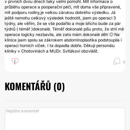
v prvních dvou dnech taky velmi pomohl. Mít informace o
průběhu operace a pooperační péči, mít doma vše připravené,
mít podporu rodiny,je velkou zárukou dobrého výsledku. Já
ještě nemohu celkový výsledek hodnotit, jsem po operaci 3
týdny, ale věřím, že se vše podařilo a moje břicho bude za pár
týdnů ( téměř )dokonalé. Téměř dokonalé píšu proto, že strií mě
operace logicky nezbavila, ale zato mám dokonalé děti 🙂 Na
klinice jsem spolu se zákrokem abdominoplastika podstoupila i
operaci horních víček. I ta dopadla dobře. Děkuji personálu
kliniky v Chotovinách a MUDr. Svitákovi obzvlášť.
1
0
KOMENTÁŘŮ (
0
)