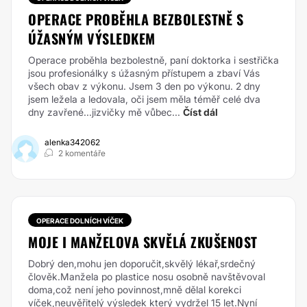
OPERACE PROBĚHLA BEZBOLESTNĚ S
ÚŽASNÝM VÝSLEDKEM
Operace proběhla bezbolestně, paní doktorka i sestřička
jsou profesionálky s úžasným přístupem a zbaví Vás
všech obav z výkonu. Jsem 3 den po výkonu. 2 dny
jsem ležela a ledovala, oči jsem měla téměř celé dva
dny zavřené...jizvičky mě vůbec...
Číst dál
alenka342062
2 komentáře
OPERACE DOLNÍCH VÍČEK
MOJE I MANŽELOVA SKVĚLÁ ZKUŠENOST
Dobrý den,mohu jen doporučit,skvělý lékař,srdečný
člověk.Manžela po plastice nosu osobně navštěvoval
doma,což není jeho povinnost,mně dělal korekci
víček,neuvěřitelý výsledek který vydržel 15 let.Nyní