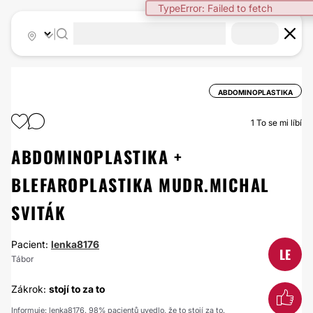
TypeError: Failed to fetch
|
ABDOMINOPLASTIKA
1
To se mi líbí
ABDOMINOPLASTIKA +
BLEFAROPLASTIKA MUDR.MICHAL
SVITÁK
Pacient:
lenka8176
LE
Tábor
Zákrok:
stojí to za to
Informuje: lenka8176. 98% pacientů uvedlo, že to stojí za to.