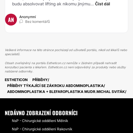
budu absolvovat lifting ak nikomu jinýmu...
Číst dál
Anonymní
AN
Bez komentářů
Veškeré informace na této stránce pocházejí od uživatelů portálu, nikoli od lékařů nebo
specialistů.
Obsah zveřejněný na portálu Estheticon.cz nemůže v žádném případě nahradit
konzultaci pacienta s lékařem. Estheticon.cz není odpovědný za produkty nebo služby
nabízené odborníky.
ESTHETICON
PŘÍBĚHY
PŘÍBĚHY TÝKAJÍCÍ SE ZÁKROKU ABDOMINOPLASTIKA
ABDOMINOPLASTIKA + BLEFAROPLASTIKA MUDR.MICHAL SVITÁK
NEDÁVNO ZOBRAZENÍ ODBORNÍCI
NsP - Chirurgické oddělení Mělník
NsP - Chirurgické oddělení Rakovník