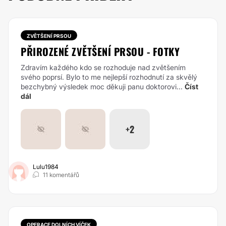
ZVĚTŠENÍ PRSOU
PŘIROZENÉ ZVĚTŠENÍ PRSOU - FOTKY
Zdravím každého kdo se rozhoduje nad zvětšením
svého poprsí. Bylo to me nejlepší rozhodnutí za skvělý
bezchybný výsledek moc děkuji panu doktorovi...
Číst
dál
+2
Lulu1984
11 komentářů
OPERACE DOLNÍCH VÍČEK