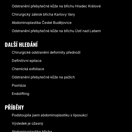
Odstranění přebytečné kůže na břichu Hradec Králové
Chirurgický zákrok břicha Karlovy Vary
Abdominoplastika České Budějovice
Odstranění přebytečné kůže na břichu Ústí nad Labem
DALŠÍ HLEDÁNÍ
Chirurgické odstranění deformity přednoží
Definitivní epilace
Chemická exfoliace
Odstranění přebytečné kůže na pažích
Psoriáza
Endolifting
PŘÍBĚHY
Podstoupila jsem abdominoplastiku s liposukcí
Výsledek je úžasný
Abdominoplastika břicha