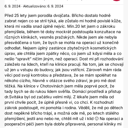
6. 9. 2024 · Aktualizováno: 6. 9. 2024
Před 25 lety jsem porodila dvojčata. Břicho dostalo hodně
zabrat nejen co se strií týká, ale zůstalo mi hodně povislé kůže,
která mi vadila snad úplně nejvíc. Min.20 let jsem o zákroku
přemýšlela, během té doby mockrát podstoupila konzultace na
různých klinikách, vesměs pražských. Nikde jsem ale nebyla
přesvědčena o tom, že bych se mohla na operaci uź konečně
odhodlat. Nejsem úplný zastánce zbytečných kosmetických
úprav, ale chtěla jsem zpátky něco, co jsem už kdysi měla a co
nešlo “spravit” ničím jiným, než operací. Dost mi při rozhodování
záleželo na lidech, kteří na klinice pracují. Na tom, jak se chovají
už jen u vstupu do budovy, jak jsou vstřícní. Zároveň mám ráda
věci pod svoji kontrolou a představa, že se mám spoléhat na
někoho cizího, hlavně v otázce svého zdraví, je pro mě dost
těžká. Na klinice v Chotovinách jsem měla poprvé pocit, že
tady bych se do rukou lidem svěřila. Domácí prostředí a přístup
dr.Svitáka byl od začátku velmi milý. Z lékaře jsem měla od
první chvíle pocit, že úplně přesně vi, co chci. K rozhodnutí
zákrok podstoupit, mi pomohla i rodina. Věděli, že mě po dětech
dost nepěkné břicho trápí, a možná ode mě, po letech stálého
přemýšlení, jestli ano nebo ne, chtěli mít už i klid 🙂 Na operaci a
pooperační péči jsem byla dobře připravená, personal kliniky mi