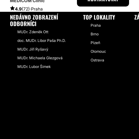
MEDICOM Clinic
4.9
(72)
·
Praha
NEDÁVNO ZOBRAZENÍ
TOP LOKALITY
Z
ODBORNÍCI
Praha
MUDr. Zdeněk Ott
Brno
doc. MUDr. Libor Paša Ph.D.
Plzeň
MUDr. Jiří Ryšavý
Olomouc
MUDr. Michaela Glezgová
Ostrava
MUDr. Lubor Šimek