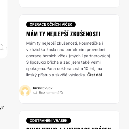
OPERACE OČNÍCH VÍČEK
MÁM TY NEJLEPŠÍ ZKUŠENOSTI
Mám ty nejlepší zkušenosti, kosmetička i
1
vizážistka žasla nad perfektním provedení
operace horních víček (mých i partnerových).
S liposukcí břicha a zad jsem také velmi
spokojená.Pana doktora znám 10 let, má
lidský přístup a skvělé výsledky.
Číst dál
luci6152952
Bez komentářů
y?
ODSTRANĚNÍ VRÁSEK