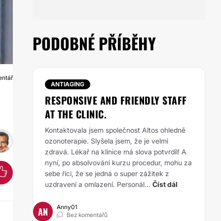
PODOBNÉ PŘÍBĚHY
entář
K
ANTIAGING
RESPONSIVE AND FRIENDLY STAFF
AT THE CLINIC.
Kontaktovala jsem společnost Altos ohledně
ozonoterapie. Slyšela jsem, že je velmi
zdravá. Lékař na klinice má slova potvrdil! A
nyní, po absolvování kurzu procedur, mohu za
sebe říci, že se jedná o super zážitek z
uzdravení a omlazení. Personál...
Číst dál
Anny01
AN
Bez komentářů