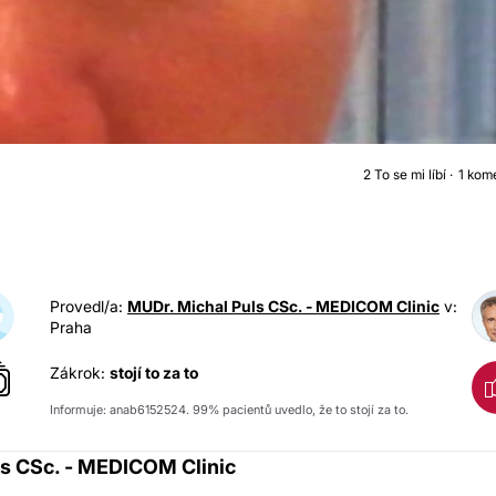
2
To se mi líbí
1 kom
OPERACE HORNÍCH VÍČE
Provedl/a:
MUDr. Michal Puls CSc. - MEDICOM Clinic
v:
Praha
Zákrok:
stojí to za to
Informuje: anab6152524. 99% pacientů uvedlo, že to stojí za to.
ls CSc. - MEDICOM Clinic