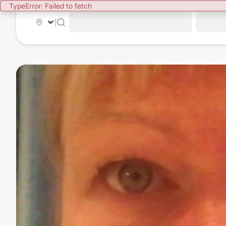
TypeError: Failed to fetch
|