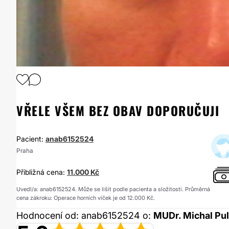
1
/
2
VŘELE VŠEM BEZ OBAV DOPORUČUJI
Pacient:
anab6152524
Praha
Přibližná cena:
11.000 Kč
Uvedl/a: anab6152524. Může se lišit podle pacienta a složitosti. Průměrná
cena zákroku: Operace horních víček je od 12.000 Kč.
Hodnocení od: anab6152524 o:
MUDr. Michal Pu