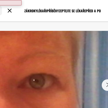
ZÁKROKY
LÉKAŘI
PŘÍBĚHY
ZEPTEJTE SE LÉKAŘE
PŘED A PO