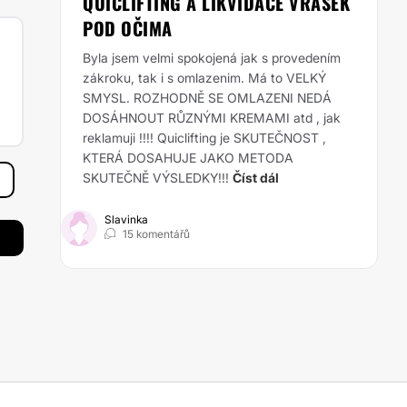
QUICLIFTING A LIKVIDACE VRÁSEK
POD OČIMA
Byla jsem velmi spokojená jak s provedením
zákroku, tak i s omlazenim. Má to VELKÝ
SMYSL. ROZHODNĚ SE OMLAZENI NEDÁ
DOSÁHNOUT RŮZNÝMI KREMAMI atd , jak
reklamuji !!!! Quiclifting je SKUTEČNOST ,
KTERÁ DOSAHUJE JAKO METODA
SKUTEČNĚ VÝSLEDKY!!!
Číst dál
Slavinka
15 komentářů