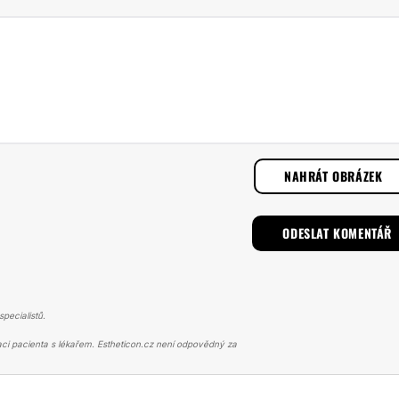
NAHRÁT OBRÁZEK
pecialistů.
ci pacienta s lékařem. Estheticon.cz není odpovědný za
 HORNÍCH VÍČEK
VŘELE VŠEM BEZ OBAV DOPORUČUJI