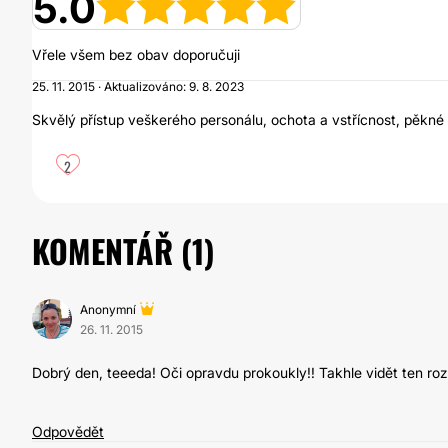
5.0
Vřele všem bez obav doporučuji
25. 11. 2015 · Aktualizováno: 9. 8. 2023
Skvělý přístup veškerého personálu, ochota a vstřícnost, pěkné 
2
KOMENTÁŘ (
1
)
Anonymní
26. 11. 2015
Dobrý den, teeeda! Oči opravdu prokoukly!! Takhle vidět ten roz
Odpovědět