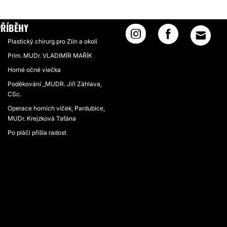
ŘÍBĚHY
Plastický chirurg pro Zlín a okolí
Prim. MUDr. VLADIMÍR MAŘÍK
Horné očné viečka
Poděkování _MUDR. Jiří Záhlava,
CSc.
Operace horních víček, Pardubice,
MUDr. Krejzková Taťána
Po pláči přišla radost