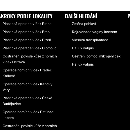
ÁKROKY PODLE LOKALITY
DALŠÍ HLEDÁNÍ
P
Plastická operace víček Praha
Změna pohlaví
Plastická operace víček Brno
Rejuvenace vagíny laserem
Plastická operace víček Plzeň
Vlasová transplantace
Plastická operace víček Olomouc
Hallux valgus
Odstranění povislé kůže z horních
Ošetření pomocí mikrojehliček
víček Ostrava
Hallux valgus
Operace horních víček Hradec
Králové
Operace horních víček Karlovy
Vary
Plastická operace víček České
Budějovice
Operace horních víček Ústí nad
Labem
Odstranění povislé kůže z horních