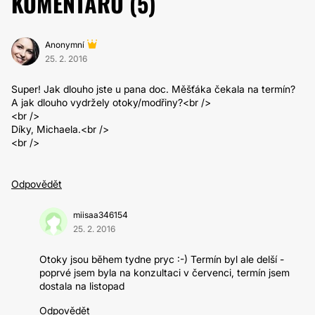
KOMENTÁŘŮ (
5
)
Anonymní
25. 2. 2016
Super! Jak dlouho jste u pana doc. Měšťáka čekala na termín?
A jak dlouho vydržely otoky/modřiny?<br />
<br />
Díky, Michaela.<br />
<br />
Odpovědět
miisaa346154
25. 2. 2016
Otoky jsou během tydne pryc :-) Termín byl ale delší -
poprvé jsem byla na konzultaci v červenci, termín jsem
dostala na listopad
Odpovědět