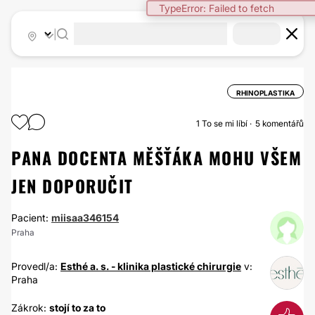
TypeError: Failed to fetch
|
RHINOPLASTIKA
1
To se mi líbí
5 komentářů
PANA DOCENTA MĚŠŤÁKA MOHU VŠEM
JEN DOPORUČIT
Pacient:
miisaa346154
Praha
Provedl/a:
Esthé a. s. - klinika plastické chirurgie
v:
Praha
Zákrok:
stojí to za to