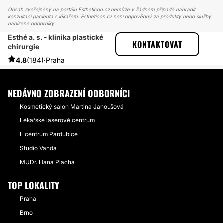
Obsah zveřejněný na portálu Estheticon.cz nemůže v žádném případě nahradit
konzultaci pacienta s lékařem. Estheticon.cz není odpovědný za produkty nebo služby
nabízené odborníky.
Esthé a. s. - klinika plastické
ESTHETICON
PŘÍBĚHY
KONTAKTOVAT
chirurgie
PŘÍBĚHY TÝKAJÍCÍ SE ZÁKROKU RHINOPLASTIKA
PANA DOCENTA MĚŠŤÁKA MOHU VŠEM JEN DOPORUČIT
4.8
(184)
·
Praha
NEDÁVNO ZOBRAZENÍ ODBORNÍCI
Kosmetický salon Martina Janoušová
Lékařské laserové centrum
L centrum Pardubice
Studio Vanda
MUDr. Hana Plachá
TOP LOKALITY
Praha
Brno