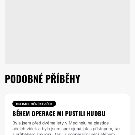
PODOBNÉ PŘÍBĚHY
OPERACE OČNÍCH VÍČEK
BĚHEM OPERACE MI PUSTILI HUDBU
Byla jsem před dvěma lety v Medinelu na plastice
očních víček a byla jsem spokojená jak s přístupem, tak
s průběhem zákroku, tak i s pooperační péčí. Během