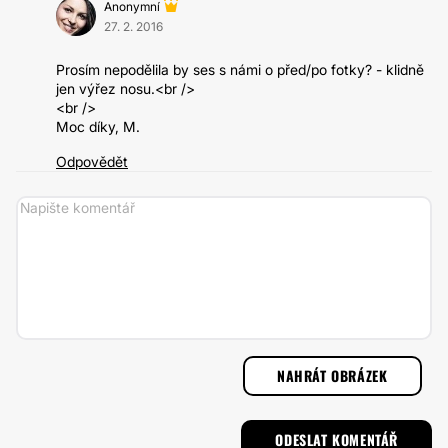
Anonymní
27. 2. 2016
Prosím nepodělila by ses s námi o před/po fotky? - klidně
jen výřez nosu.<br />
<br />
Moc díky, M.
Odpovědět
NAHRÁT OBRÁZEK