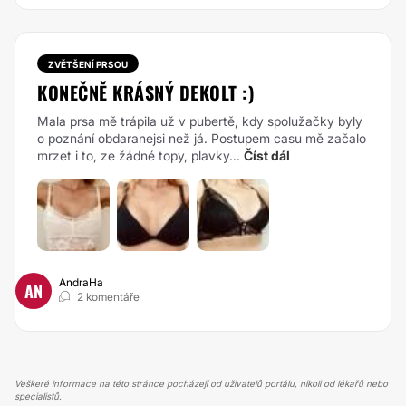
ZVĚTŠENÍ PRSOU
KONEČNĚ KRÁSNÝ DEKOLT :)
Mala prsa mě trápila už v pubertě, kdy spolužačky byly
o poznání obdaranejsi než já. Postupem casu mě začalo
mrzet i to, ze žádné topy, plavky...
Číst dál
AndraHa
AN
2 komentáře
Veškeré informace na této stránce pocházejí od uživatelů portálu, nikoli od lékařů nebo
specialistů.