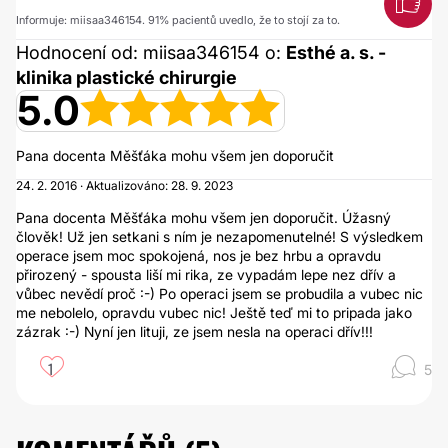
Informuje: miisaa346154. 91% pacientů uvedlo, že to stojí za to.
Hodnocení od: miisaa346154 o:
Esthé a. s. -
klinika plastické chirurgie
5.0
Pana docenta Měšťáka mohu všem jen doporučit
24. 2. 2016 · Aktualizováno: 28. 9. 2023
Pana docenta Měšťáka mohu všem jen doporučit. Úžasný
člověk! Už jen setkani s ním je nezapomenutelné! S výsledkem
operace jsem moc spokojená, nos je bez hrbu a opravdu
přirozený - spousta liší mi rika, ze vypadám lepe nez dřív a
vůbec nevědí proč :-) Po operaci jsem se probudila a vubec nic
me nebolelo, opravdu vubec nic! Ještě teď mi to pripada jako
zázrak :-) Nyní jen lituji, ze jsem nesla na operaci dřív!!!
1
5