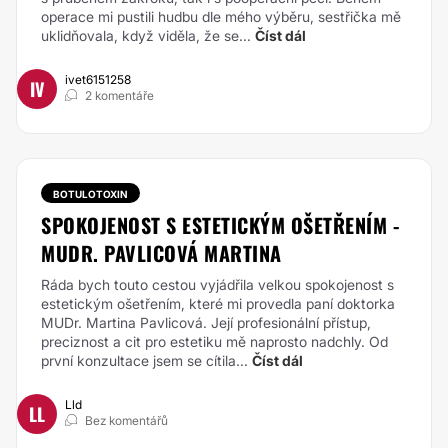
operace mi pustili hudbu dle mého výběru, sestřička mě
uklidňovala, když viděla, že se...
Číst dál
ivet6151258
IV
2 komentáře
BOTULOTOXIN
SPOKOJENOST S ESTETICKÝM OŠETŘENÍM -
MUDR. PAVLICOVÁ MARTINA
Ráda bych touto cestou vyjádřila velkou spokojenost s
estetickým ošetřením, které mi provedla paní doktorka
MUDr. Martina Pavlicová. Její profesionální přístup,
preciznost a cit pro estetiku mě naprosto nadchly. Od
první konzultace jsem se cítila...
Číst dál
Lld
LL
Bez komentářů