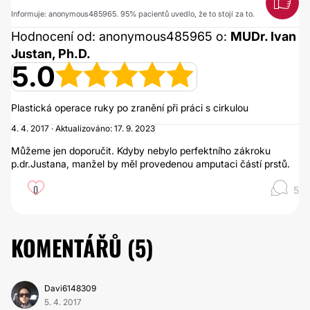
Informuje: anonymous485965. 95% pacientů uvedlo, že to stojí za to.
Hodnocení od: anonymous485965 o:
MUDr. Ivan
Justan, Ph.D.
5.0
Plastická operace ruky po zranění při práci s cirkulou
4. 4. 2017 · Aktualizováno: 17. 9. 2023
Můžeme jen doporučit. Kdyby nebylo perfektního zákroku
p.dr.Justana, manžel by měl provedenou amputaci částí prstů.
0
5
KOMENTÁŘŮ (
5
)
Davi6148309
5. 4. 2017