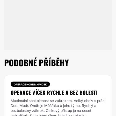
PODOBNÉ PŘÍBĚHY
OPERACE HORNÍCH VÍČEK
OPERACE VÍČEK RYCHLE A BEZ BOLESTI
Maximální spokojenost se zákrokem. Velký obdiv s práci
Doc. Mudr. Ondřeje Měšťáka a jeho týmu. Rychlý a
bezbolestný zákrok. Celkový přístup je na deset
hvězdiček. Cítila jsem úlevu hned po zákroku,