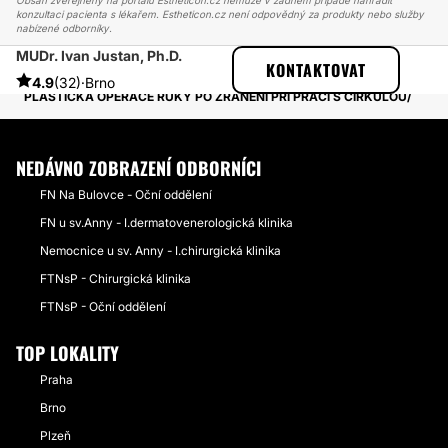
Obsah zveřejněný na portálu Estheticon.cz nemůže v žádném případě nahradit
konzultaci pacienta s lékařem. Estheticon.cz není odpovědný za produkty nebo služby
nabízené odborníky.
MUDr. Ivan Justan, Ph.D.
ESTHETICON
PŘÍBĚHY
KONTAKTOVAT
PŘÍBĚHY TÝKAJÍCÍ SE ZÁKROKU CHIRURGIE RUKY
4.9
(32)
·
Brno
PLASTICKÁ OPERACE RUKY PO ZRANĚNÍ PŘI PRÁCI S CIRKULOU
NEDÁVNO ZOBRAZENÍ ODBORNÍCI
FN Na Bulovce - Oční oddělení
FN u sv.Anny - I.dermatovenerologická klinika
Nemocnice u sv. Anny - I.chirurgická klinika
FTNsP - Chirurgická klinika
FTNsP - Oční oddělení
TOP LOKALITY
Praha
Brno
Plzeň