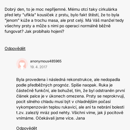
Dobrý den, to je moc nepříjemné. Mému otci taky cirkulárka
před lety "ufikla" kousíček z prstu, bylo fakt štěstí, že to byla
"jenom" kúže a trochu masa, ale prst celý. Má Váš manžel tedy
všechny prsty a může s nimi po operaci normálně běžně
fungovat? Jak probíhalo hojení?
Odpovědět
anonymous485965
19. 4. 2017
Byla provedena i následná rekonstrukce, ale nedopadla
podle předběžných prognóz. Spíše naopak. Ruka je
částečně funkční, ale bohužel, tím, že byl odstraněn první
článek palce je v úkonech omezena. Prsty se neprokrvují,
pocit silného chladu musí být v chladnějším počasí
vykompenzován teplou rukavicí, ale ani ta nebrání bolesti
t.zv. zalezlý mráz pod nehty. Všichni víme, jak ji pocitově
vnímáme. Očekávali jsme více. Jana
Odpovědět