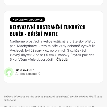
NEINVAZIVNÍ LIPOSUKCE
NEINVAZIVNÍ ODSTRANĚNÍ TUKOVÝCH
BUNĚK - BŘIŠNÍ PARTIE
Nádherné prostředí a velice vstřícný a přátelský přístup
paní Machytkové, která mi vše vždy odborně vysvětlila.
Výsledek byl úžasný - už po prvních 3 schůzkách
zjevný úbytek v pase ( 5 cm ). Váhový úbytek pak cca
5 kg. Všem vřele doporučuji...
Číst dál
lucie_e741317
Bez komentářů
Veškeré informace na této stránce pocházejí od uživatelů portálu, nikoli od lékařů nebo
specialistů.