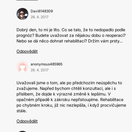
Davi6148309
26. 4. 2017
Dobrý den, to mi je líto. Co se talo, že to nedopadlo podle
prognóz? Budete uvažovat za nějakou dobu o reoperaci?
Nebo se dá něco dohnat rehabilitací? Držím vám prsty...
Odpovědět
anonymous485965
26. 4. 2017
Uvažovali jsme o tom, ale po předchozím neúspěchu to
zvažujeme. Napřed bychom chtěli konzultaci, ale i s
příslibem, že dojde k výrazné změně k lepšímu. V
opačném případě k zákroku nepřistoupíme. Rehabilitace
po chybném kroku, již nic nezlepšila, i když procvičujeme
stále.
Odpovědět