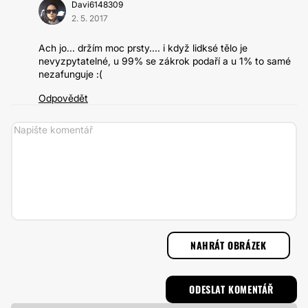
Davi6148309
2. 5. 2017
Ach jo... držím moc prsty.... i když lidksé tělo je
nevyzpytatelné, u 99% se zákrok podaří a u 1% to samé
nezafunguje :(
Odpovědět
NAHRÁT OBRÁZEK