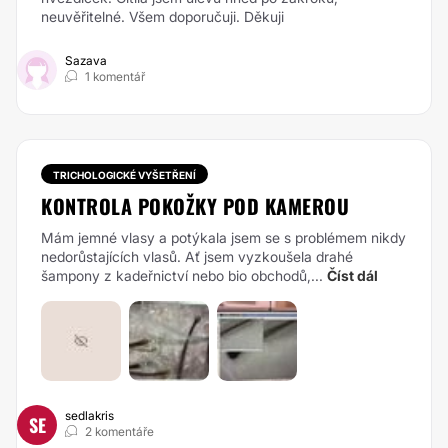
neuvěřitelné. Všem doporučuji. Děkuji
Sazava
1 komentář
TRICHOLOGICKÉ VYŠETŘENÍ
KONTROLA POKOŽKY POD KAMEROU
Mám jemné vlasy a potýkala jsem se s problémem nikdy
nedorůstajících vlasů. Ať jsem vyzkoušela drahé
šampony z kadeřnictví nebo bio obchodů,...
Číst dál
sedlakris
SE
2 komentáře