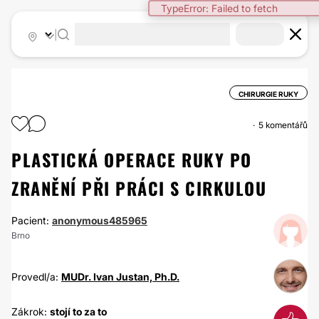
TypeError: Failed to fetch
|
CHIRURGIE RUKY
5 komentářů
PLASTICKÁ OPERACE RUKY PO
ZRANĚNÍ PŘI PRÁCI S CIRKULOU
Pacient:
anonymous485965
Brno
Provedl/a:
MUDr. Ivan Justan, Ph.D.
Zákrok:
stojí to za to