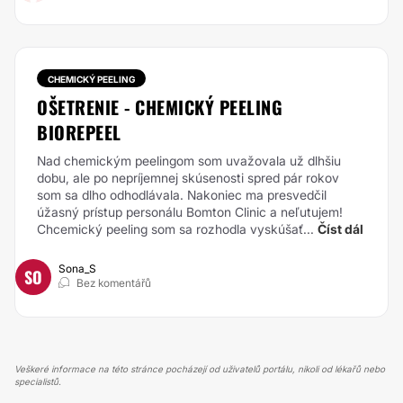
CHEMICKÝ PEELING
OŠETRENIE - CHEMICKÝ PEELING
BIOREPEEL
Nad chemickým peelingom som uvažovala už dlhšiu
dobu, ale po nepríjemnej skúsenosti spred pár rokov
som sa dlho odhodlávala. Nakoniec ma presvedčil
úžasný prístup personálu Bomton Clinic a neľutujem!
Chcemický peeling som sa rozhodla vyskúšať...
Číst dál
Sona_S
SO
Bez komentářů
Veškeré informace na této stránce pocházejí od uživatelů portálu, nikoli od lékařů nebo
specialistů.