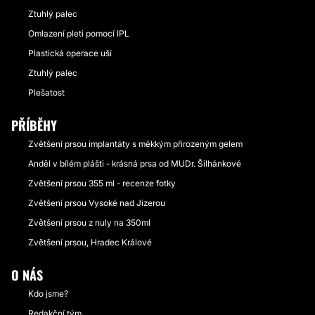
Ztuhlý palec
Omlazení pleti pomocí IPL
Plastická operace uší
Ztuhlý palec
Plešatost
PŘÍBĚHY
Zvětšení prsou implantáty s měkkým přirozeným gelem
Anděl v bílém plášti - krásná prsa od MUDr. Šilhánkové
Zvětšení prsou 355 ml - recenze fotky
Zvětšení prsou Vysoké nad Jizerou
Zvětšení prsou z nuly na 350ml
Zvětšení prsou, Hradec Králové
O NÁS
Kdo jsme?
Redakční tým