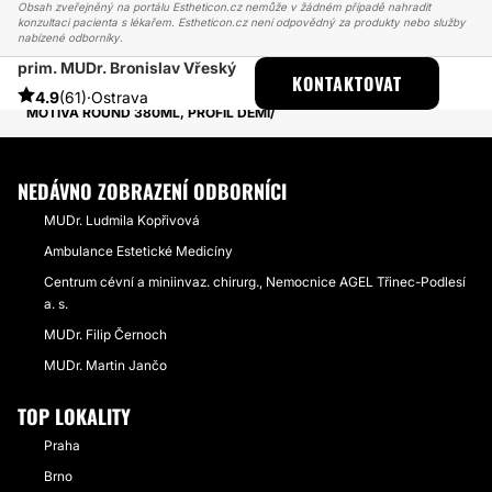
Obsah zveřejněný na portálu Estheticon.cz nemůže v žádném případě nahradit
konzultaci pacienta s lékařem. Estheticon.cz není odpovědný za produkty nebo služby
nabízené odborníky.
prim. MUDr. Bronislav Vřeský
ESTHETICON
PŘÍBĚHY
KONTAKTOVAT
PŘÍBĚHY TÝKAJÍCÍ SE ZÁKROKU ZVĚTŠENÍ PRSOU
4.9
(61)
·
Ostrava
MOTIVA ROUND 380ML, PROFIL DEMI
NEDÁVNO ZOBRAZENÍ ODBORNÍCI
MUDr. Ludmila Kopřivová
Ambulance Estetické Medicíny
Centrum cévní a miniinvaz. chirurg., Nemocnice AGEL Třinec-Podlesí
a. s.
MUDr. Filip Černoch
MUDr. Martin Jančo
TOP LOKALITY
Praha
Brno