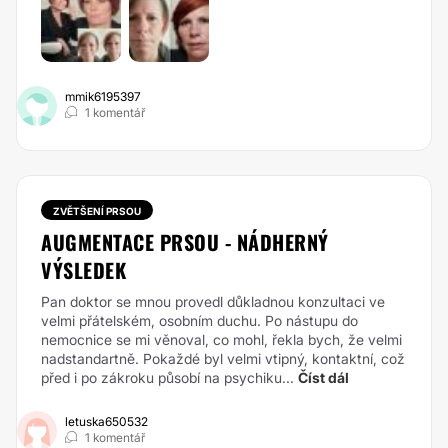
mmik6195397
1 komentář
ZVĚTŠENÍ PRSOU
AUGMENTACE PRSOU - NÁDHERNÝ
VÝSLEDEK
Pan doktor se mnou provedl důkladnou konzultaci ve
velmi přátelském, osobním duchu. Po nástupu do
nemocnice se mi věnoval, co mohl, řekla bych, že velmi
nadstandartně. Pokaždé byl velmi vtipný, kontaktní, což
před i po zákroku působí na psychiku...
Číst dál
letuska650532
1 komentář