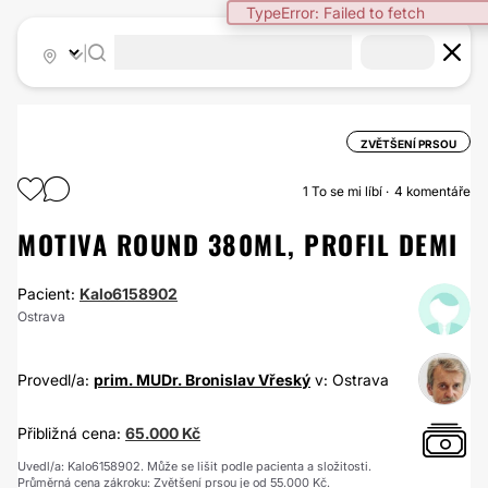
TypeError: Failed to fetch
|
ZVĚTŠENÍ PRSOU
1
To se mi líbí
4 komentáře
MOTIVA ROUND 380ML, PROFIL DEMI
Pacient:
Kalo6158902
Ostrava
Provedl/a:
prim. MUDr. Bronislav Vřeský
v: Ostrava
Přibližná cena:
65.000 Kč
Uvedl/a: Kalo6158902. Může se lišit podle pacienta a složitosti.
Průměrná cena zákroku: Zvětšení prsou je od 55.000 Kč.