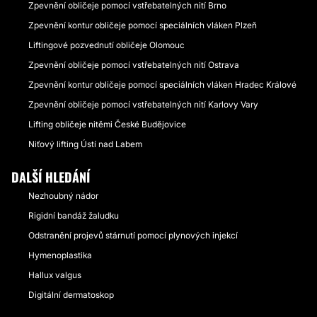
Zpevnění obličeje pomocí vstřebatelných nití Brno
Zpevnění kontur obličeje pomocí speciálních vláken Plzeň
Liftingové pozvednutí obličeje Olomouc
Zpevnění obličeje pomocí vstřebatelných nití Ostrava
Zpevnění kontur obličeje pomocí speciálních vláken Hradec Králové
Zpevnění obličeje pomocí vstřebatelných nití Karlovy Vary
Lifting obličeje nitěmi České Budějovice
Niťový lifting Ústí nad Labem
DALŠÍ HLEDÁNÍ
Nezhoubný nádor
Rigidní bandáž žaludku
Odstranění projevů stárnutí pomocí plynových injekcí
Hymenoplastika
Hallux valgus
Digitální dermatoskop