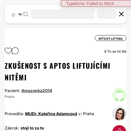
TypeError: Failed to fetch
|
NIŤOVÝ LIFTING
6
To se mi líbí
ZKUŠENOST S APTOS LIFTUJÍCÍMI
NITĚMI
Pacient:
Amazonka2014
Praha
Provedl/a:
MUDr. Kateřina Adamcová
v: Praha
Zákrok:
stojí to za to