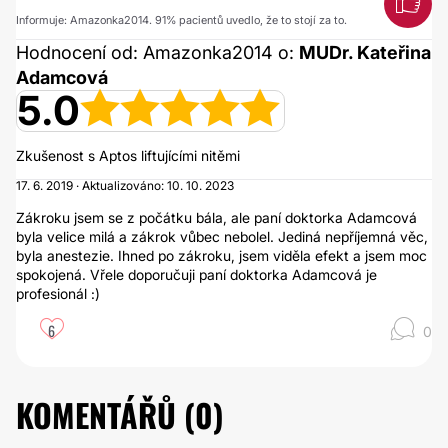
Informuje: Amazonka2014. 91% pacientů uvedlo, že to stojí za to.
Hodnocení od: Amazonka2014 o:
MUDr. Kateřina
Adamcová
5.0
Zkušenost s Aptos liftujícími nitěmi
17. 6. 2019 · Aktualizováno: 10. 10. 2023
Zákroku jsem se z počátku bála, ale paní doktorka Adamcová
byla velice milá a zákrok vůbec nebolel. Jediná nepříjemná věc,
byla anestezie. Ihned po zákroku, jsem viděla efekt a jsem moc
spokojená. Vřele doporučuji paní doktorka Adamcová je
profesionál :)
6
0
KOMENTÁŘŮ (
0
)