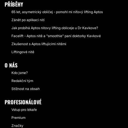
PŘÍBĚHY
65 let, asymetrický obličej - pomohl mi niťový lifting Aptos
Zánět po aplikaci nití
Jak probíhá Aptos nitovy lifting obliceje u Dr Kavkove?
Facelift - Aptos nitě a "smoothie" paní doktorky Kavkové
Zkušenost s Aptos liftujícími nitěmi
Liftingové nitě
O NÁS
Kdo jsme?
Redakční tým
Stížnost na obsah
PROFESIONÁLOVÉ
Vstup pro lékaře
Premium
Značky