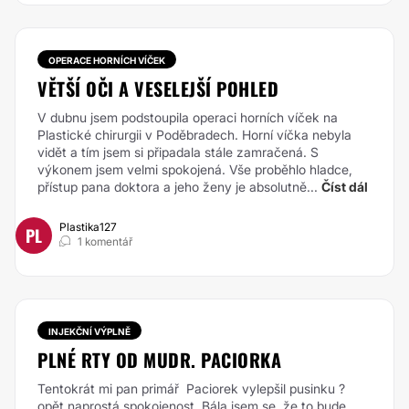
OPERACE HORNÍCH VÍČEK
VĚTŠÍ OČI A VESELEJŠÍ POHLED
V dubnu jsem podstoupila operaci horních víček na
Plastické chirurgii v Poděbradech. Horní víčka nebyla
vidět a tím jsem si připadala stále zamračená. S
výkonem jsem velmi spokojená. Vše proběhlo hladce,
přístup pana doktora a jeho ženy je absolutně...
Číst dál
Plastika127
PL
1 komentář
INJEKČNÍ VÝPLNĚ
PLNÉ RTY OD MUDR. PACIORKA
Tentokrát mi pan primář Paciorek vylepšil pusinku ?
opět naprostá spokojenost. Bála jsem se, že to bude