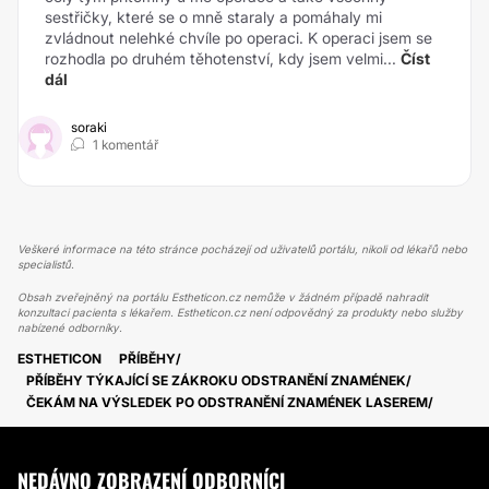
sestřičky, které se o mně staraly a pomáhaly mi
zvládnout nelehké chvíle po operaci. K operaci jsem se
rozhodla po druhém těhotenství, kdy jsem velmi...
Číst
dál
soraki
1 komentář
Veškeré informace na této stránce pocházejí od uživatelů portálu, nikoli od lékařů nebo
specialistů.
Obsah zveřejněný na portálu Estheticon.cz nemůže v žádném případě nahradit
konzultaci pacienta s lékařem. Estheticon.cz není odpovědný za produkty nebo služby
nabízené odborníky.
ESTHETICON
PŘÍBĚHY
PŘÍBĚHY TÝKAJÍCÍ SE ZÁKROKU ODSTRANĚNÍ ZNAMÉNEK
ČEKÁM NA VÝSLEDEK PO ODSTRANĚNÍ ZNAMÉNEK LASEREM
NEDÁVNO ZOBRAZENÍ ODBORNÍCI