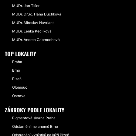
MUDr. Jan Tišer
MUDr. DrSc. Hana Duchková
MUDr. Miroslav Havrlant
MUDr. Lenka Keclíková
MUDr. Andrea Cabrnochová
TOP LOKALITY
Praha
Brno
Plzeň
Olomouc
Ostrava
ZÁKROKY PODLE LOKALITY
Pigmentová skvrna Praha
Odstarnění melanomů Brno
Odstranění výrůstků na kůži Plzeň