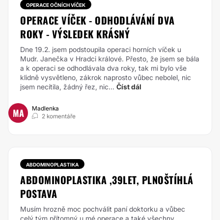
OPERACE OČNÍCH VÍČEK
OPERACE VÍČEK - ODHODLÁVÁNÍ DVA
ROKY - VÝSLEDEK KRÁSNÝ
Dne 19.2. jsem podstoupila operaci horních víček u
Mudr. Janečka v Hradci králové. Přesto, že jsem se bála
a k operaci se odhodlávala dva roky, tak mi bylo vše
klidně vysvětleno, zákrok naprosto vůbec nebolel, nic
jsem necítila, žádný řez, nic...
Číst dál
Madlenka
MA
2 komentáře
ABDOMINOPLASTIKA
ABDOMINOPLASTIKA ,39LET, PLNOŠTÍHLÁ
POSTAVA
Musím hrozně moc pochválit paní doktorku a vůbec
celý tým přítomný u mé operace a také všechny