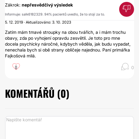
Zákrok:
nepřesvědčivý výsledek
Informuje: salk6182329. 94% pacientů uvedlo, že to stojí za to.
5. 12. 2019 · Aktualizováno: 3. 10. 2023
Zatím mám tmavé stroupky na obou tvářích, a i mám trochu
obavy, zda po vyhojení opravdu zesvětlí. Je toto pro mne
docela psychicky náročné, kdybych věděla, jak budu vypadat,
nenechala bych si obě strany obličeje najednou. Paní primářka
Fajkošová milá.
0
0
KOMENTÁŘŮ (
0
)