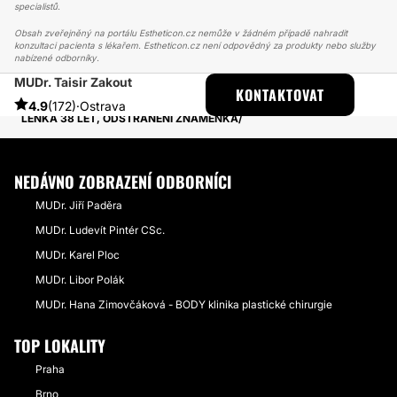
specialistů.
Obsah zveřejněný na portálu Estheticon.cz nemůže v žádném případě nahradit
konzultaci pacienta s lékařem. Estheticon.cz není odpovědný za produkty nebo služby
nabízené odborníky.
MUDr. Taisir Zakout
ESTHETICON
PŘÍBĚHY
KONTAKTOVAT
PŘÍBĚHY TÝKAJÍCÍ SE ZÁKROKU ODSTRANĚNÍ ZNAMÉNEK
4.9
(172)
·
Ostrava
LENKA 38 LET, ODSTRANĚNÍ​ ZNAMÉNKA
NEDÁVNO ZOBRAZENÍ ODBORNÍCI
MUDr. Jiří Paděra
MUDr. Ludevít Pintér CSc.
MUDr. Karel Ploc
MUDr. Libor Polák
MUDr. Hana Zimovčáková - BODY klinika plastické chirurgie
TOP LOKALITY
Praha
Brno