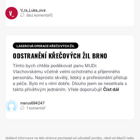
V_ra_Luka_ova
V_
Bez komentářů
LASEROVÁ OPERACE KŘEČOVÝCH ŽIL
ODSTRANĚNÍ KŘEČOVÝCH ŽIL BRNO
Tímto bych chtěla poděkovat panu MUDr.
Vlachovskému včetně velmi ochotného a příjemného
personálu. Naprosto skvělý, lidský a profesionální přístup
a péče. Bylo mi s nimi dobře. Dlouho jsem se nesetkala s
takto přívětivým jednáním. Vřele doporučuji!
Číst dál
marus694247
1 komentář
Veškeré informace na této stránce pocházejí od uživatelů portálu, nikoli od lékařů nebo