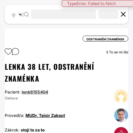
TypeError: Failed to fetch
|
ODSTRANĚNÍ ZNAMÉNEK
3
To se mi líbí
LENKA 38 LET, ODSTRANĚNÍ​
ZNAMÉNKA
Pacient:
lenk6155404
Ostrava
Provedl/a:
MUDr. Taisir Zakout
Zákrok:
stojí to za to