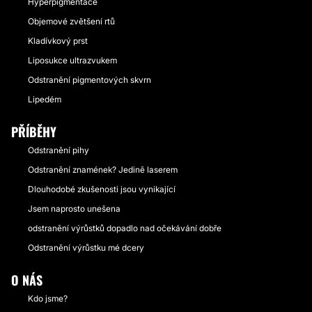
Hyperpigmentace
Objemové zvětšení rtů
Kladívkový prst
Liposukce ultrazvukem
Odstranění pigmentových skvrn
Lipedém
PŘÍBĚHY
Odstranění pihy
Odstranění znamének? Jedině laserem
Dlouhodobé zkušenosti jsou vynikající
Jsem naprosto unešena
odstranění výrůstků dopadlo nad očekávání dobře
Odstranění výrůstku mé dcery
O NÁS
Kdo jsme?