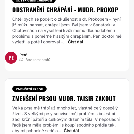
ODSTRANĚNÍ CHRÁPÁNÍ
ODSTRANĚNÍ CHRÁPÁNÍ - MUDR. PROKOP
Chtěl bych se podělit o zkušenost s dr. Prokopem – nyní
již můžu napsat, chrápal jsem. Byl jsem v Sanatoriu v
Chotovinách na vyšetření kvůli mému dlouhodobému
problému s poměrně hlasitým chrápáním. Pan doktor mě
vyšetřil a poté i operoval –...
Číst dál
Pet6
PE
Bez komentářů
ZMENŠENÍ PRSOU
ZMENŠENÍ PRSOU MUDR. TAISIR ZAKOUT
Velká prsa mě trápí už mnoho let, vlastně celý dospělý
život. S velkými prsy souvisel můj problém s bolestmi
zad, krční páteří a celkovým držením těla. V neposlední
řadě jsem měla problém i s koupí spodního prádla tak,
aby mi pohodlně sedělo....
Číst dál