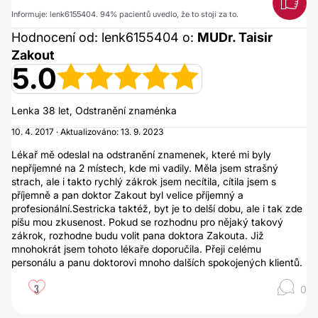
Informuje: lenk6155404. 94% pacientů uvedlo, že to stojí za to.
Hodnocení od: lenk6155404 o:
MUDr. Taisir
Zakout
5.0
Lenka 38 let, Odstranění​ znaménka
10. 4. 2017 · Aktualizováno: 13. 9. 2023
Lékař mě odeslal na odstranění znamenek, které mi byly
nepříjemné na 2 místech, kde mi vadily. Měla jsem strašný
strach, ale i takto rychlý zákrok jsem necítila, cítila jsem s
příjemně a pan doktor Zakout byl velice příjemný a
profesionální.Sestricka taktéž, byt je to delší dobu, ale i tak zde
píšu mou zkusenost. Pokud se rozhodnu pro nějaký takový
zákrok, rozhodne budu volit pana doktora Zakouta. Již
mnohokrát jsem tohoto lékaře doporučila. Přeji celému
personálu a panu doktorovi mnoho dalších spokojených klientů.
3
0