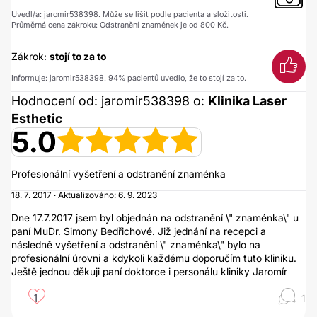
Uvedl/a: jaromir538398. Může se lišit podle pacienta a složitosti.
Průměrná cena zákroku: Odstranění znamének je od 800 Kč.
Zákrok:
stojí to za to
Informuje: jaromir538398. 94% pacientů uvedlo, že to stojí za to.
Hodnocení od: jaromir538398 o:
Klinika Laser
Esthetic
5.0
Profesionální vyšetření a odstranění znaménka
18. 7. 2017 · Aktualizováno: 6. 9. 2023
Dne 17.7.2017 jsem byl objednán na odstranění \" znaménka\" u
paní MuDr. Simony Bedřichové. Již jednání na recepci a
následně vyšetření a odstranění \" znaménka\" bylo na
profesionální úrovni a kdykoli každému doporučím tuto kliniku.
Ještě jednou děkuji paní doktorce i personálu kliniky Jaromír
1
1