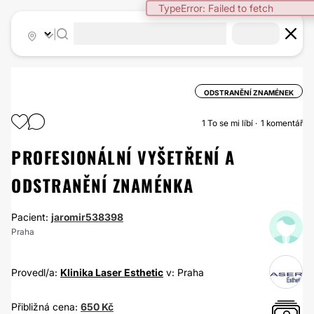
TypeError: Failed to fetch
|
ODSTRANĚNÍ ZNAMÉNEK
1
To se mi líbí
1 komentář
PROFESIONÁLNÍ VYŠETŘENÍ A
ODSTRANĚNÍ ZNAMÉNKA
Pacient:
jaromir538398
Praha
Provedl/a:
Klinika Laser Esthetic
v: Praha
Přibližná cena:
650 Kč