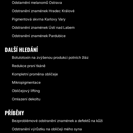
Odstarnění melanomů Ostrava
Odstranění znamének Hradec Králové
Pigmentová skvrna Karlovy Vary
Odstranění znamének Ústí nad Labem
Odstranění znamének Pardubice
DALŠÍ HLEDÁNÍ
Botulotoxin na zvýšenou produkci potních žláz
Redukce prsní tkáně
Kompletní proměna obličeje
Mikropigmentace
Obličejový lifting
Omlazení dekoltu
PŘÍBĚHY
Bezproblémové odstranění znamének a defektů na kůži
Odstranění výrůstku na obličeji mého syna