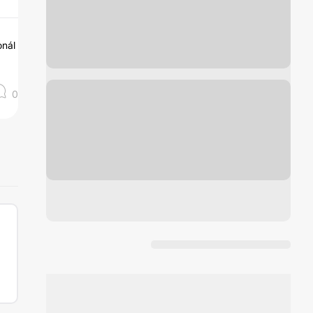
onál
0