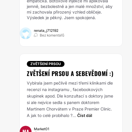
empatická. Botoxové injekce mi aplikovala
jemně, bezbolestně a jen malé množství, aby
mi zachovala přirozený vzhled obličeje.
Výsledek je pěkný. Jsem spokojená.
renata_j712192
Bez komentářů
ZVĚTŠENÍ PRSOU
ZVĚTŠENÍ PRSOU A SEBEVĚDOMÍ :)
Vybírala jsem pečlivě mezi třemi klinikami dle
recenzí na instagramu , facebookových
skupinek apod. Dle konzultací s doktory jsme
si ale nejvíce sedla s panem doktorem
Martinem Chorvátem v Praze Premier Clinic.
A jak to celé probíhalo ?...
Číst dál
Market01
MA