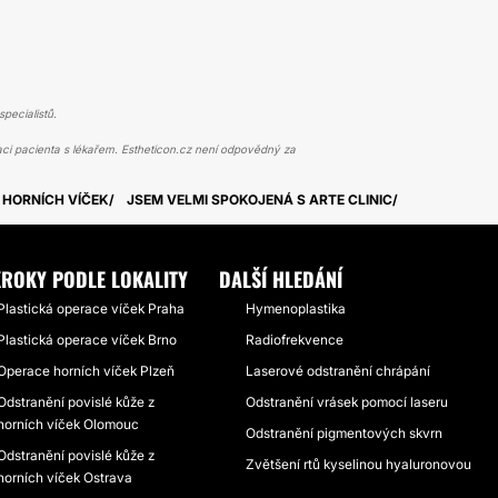
pecialistů.
ci pacienta s lékařem. Estheticon.cz není odpovědný za
 HORNÍCH VÍČEK
JSEM VELMI SPOKOJENÁ S ARTE CLINIC
ROKY PODLE LOKALITY
DALŠÍ HLEDÁNÍ
Plastická operace víček Praha
Hymenoplastika
Plastická operace víček Brno
Radiofrekvence
Operace horních víček Plzeň
Laserové odstranění chrápání
Odstranění povislé kůže z
Odstranění vrásek pomocí laseru
horních víček Olomouc
Odstranění pigmentových skvrn
Odstranění povislé kůže z
Zvětšení rtů kyselinou hyaluronovou
horních víček Ostrava