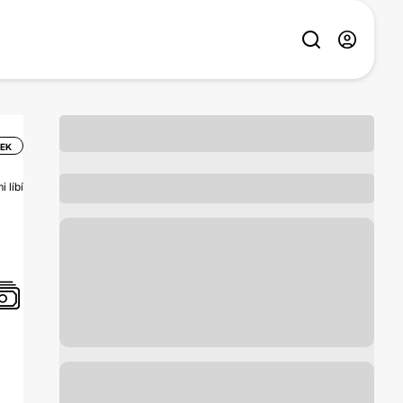
ČEK
 líbí