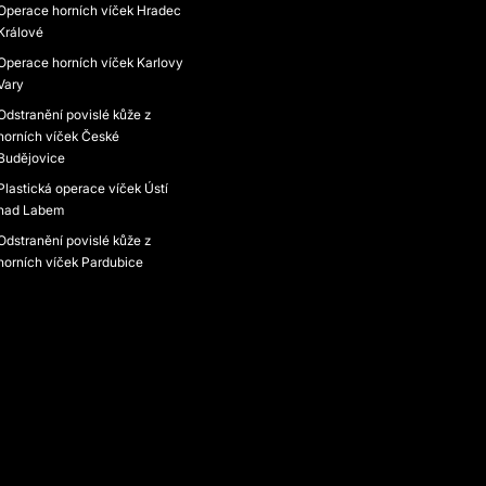
Operace horních víček Hradec
Králové
Operace horních víček Karlovy
Vary
Odstranění povislé kůže z
horních víček České
Budějovice
Plastická operace víček Ústí
nad Labem
Odstranění povislé kůže z
horních víček Pardubice