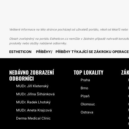
Veškeré informace na této stránce pocházejí od uživatelů portálu, nikoli od lékařů nebo s
Obsah zveřejněný na portálu Estheticon.cz nemůže v žádném případě nahradit konzulta
produkty nebo služby nabízené odborníky.
ESTHETICON
PŘÍBĚHY
PŘÍBĚHY TÝKAJÍCÍ SE ZÁKROKU OPERACE
NEDÁVNO ZOBRAZENÍ
TOP LOKALITY
ZÁK
ODBORNÍCI
Praha
MUDr. Jiří Kletenský
Brno
MUDr. Jiřina Šilhánková
Plzeň
MUDr. Radek Lhotský
Olomouc
MUDr. Aneta Krajcová
Ostrava
Derma Medical Clinic