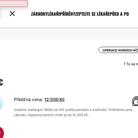
ZÁKROKY
LÉKAŘI
PŘÍBĚHY
ZEPTEJTE SE LÉKAŘE
PŘED A PO
OPERACE HORNÍCH VÍ
1
To se mi
C
Přibližná cena:
12.500 Kč
Uvedl/a: badargo1. Může se lišit podle pacienta a složitosti. Průměrná cena
zákroku: Operace horních víček je od 12.000 Kč.