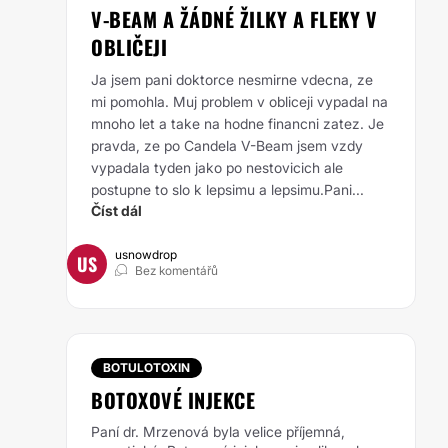
V-BEAM A ŽÁDNÉ ŽILKY A FLEKY V
OBLIČEJI
Ja jsem pani doktorce nesmirne vdecna, ze
mi pomohla. Muj problem v obliceji vypadal na
mnoho let a take na hodne financni zatez. Je
pravda, ze po Candela V-Beam jsem vzdy
vypadala tyden jako po nestovicich ale
postupne to slo k lepsimu a lepsimu.Pani...
Číst dál
usnowdrop
US
Bez komentářů
BOTULOTOXIN
BOTOXOVÉ INJEKCE
Paní dr. Mrzenová byla velice příjemná,